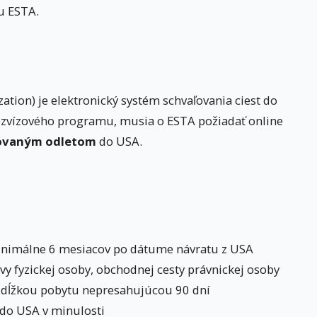
u ESTA.
ation) je elektronický systém schvaľovania ciest do
bezvízového programu, musia o ESTA požiadať online
novaným odletom
do USA.
minimálne 6 mesiacov po dátume návratu z USA
vy fyzickej osoby, obchodnej cesty právnickej osoby
 s dĺžkou pobytu nepresahujúcou 90 dní
do USA v minulosti