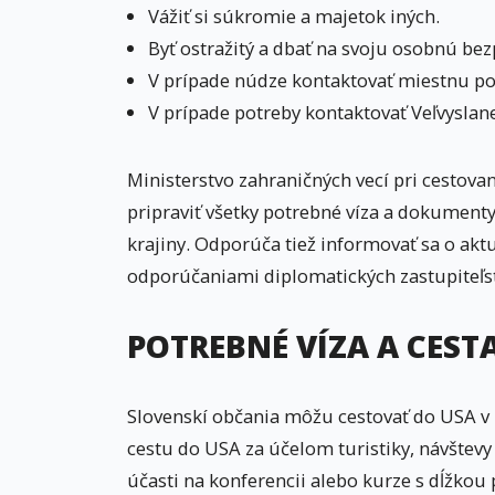
Vážiť si súkromie a majetok iných.
Byť ostražitý a dbať na svoju osobnú bez
V prípade núdze kontaktovať miestnu po
V prípade potreby kontaktovať Veľvyslan
Ministerstvo zahraničných vecí pri cestova
pripraviť všetky potrebné víza a dokumenty
krajiny. Odporúča tiež informovať sa o aktu
odporúčaniami diplomatických zastupiteľst
POTREBNÉ VÍZA A CEST
Slovenskí občania môžu cestovať do USA v
cestu do USA za účelom turistiky, návštevy
účasti na konferencii alebo kurze s dĺžko