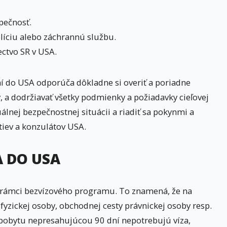
pečnosť.
líciu alebo záchrannú službu.
ectvo SR v USA.
ní do USA odporúča dôkladne si overiť a poriadne
, a dodržiavať všetky podmienky a požiadavky cieľovej
álnej bezpečnostnej situácii a riadiť sa pokynmi a
iev a konzulátov USA.
A DO USA
 rámci bezvízového programu. To znamená, že na
 fyzickej osoby, obchodnej cesty právnickej osoby resp.
u pobytu nepresahujúcou 90 dní nepotrebujú víza,