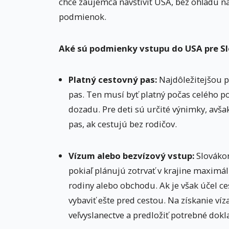
chce záujemca navštíviť USA, bez ohľadu na
podmienok.
Aké sú podmienky vstupu do USA pre S
Platný cestovný pas:
Najdôležitejšou 
pas. Ten musí byť platný počas celého p
dozadu. Pre deti sú určité výnimky, avša
pas, ak cestujú bez rodičov.
Vízum alebo bezvízový vstup:
Slováko
pokiaľ plánujú zotrvať v krajine maximál
rodiny alebo obchodu. Ak je však účel ce
vybaviť ešte pred cestou. Na získanie v
veľvyslanectve a predložiť potrebné dokl