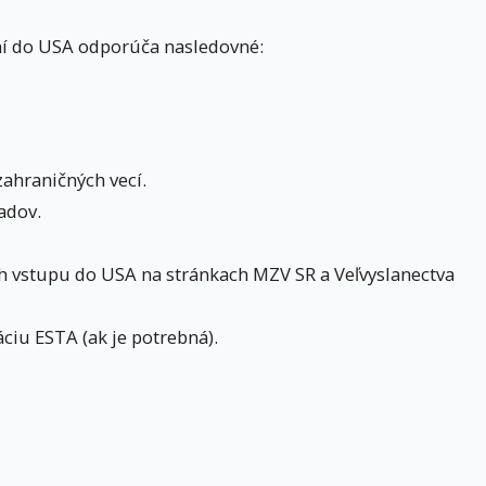
aní do USA odporúča nasledovné:
zahraničných vecí.
adov.
 vstupu do USA na stránkach MZV SR a Veľvyslanectva
áciu ESTA (ak je potrebná).