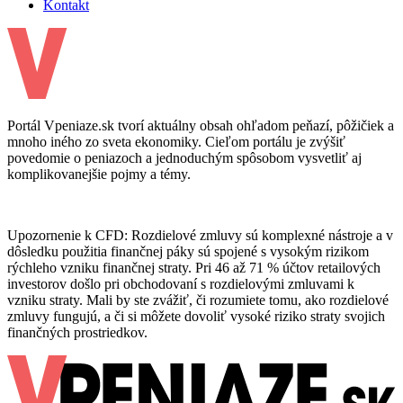
Kontakt
Portál Vpeniaze.sk tvorí aktuálny obsah ohľadom peňazí, pôžičiek a
mnoho iného zo sveta ekonomiky. Cieľom portálu je zvýšiť
povedomie o peniazoch a jednoduchým spôsobom vysvetliť aj
komplikovanejšie pojmy a témy.
Upozornenie k CFD: Rozdielové zmluvy sú komplexné nástroje a v
dôsledku použitia finančnej páky sú spojené s vysokým rizikom
rýchleho vzniku finančnej straty. Pri 46 až 71 % účtov retailových
investorov došlo pri obchodovaní s rozdielovými zmluvami k
vzniku straty. Mali by ste zvážiť, či rozumiete tomu, ako rozdielové
zmluvy fungujú, a či si môžete dovoliť vysoké riziko straty svojich
finančných prostriedkov.