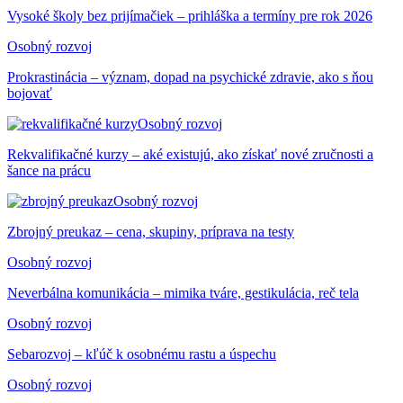
Vysoké školy bez prijímačiek – prihláška a termíny pre rok 2026
Osobný rozvoj
Prokrastinácia – význam, dopad na psychické zdravie, ako s ňou
bojovať
Osobný rozvoj
Rekvalifikačné kurzy – aké existujú, ako získať nové zručnosti a
šance na prácu
Osobný rozvoj
Zbrojný preukaz – cena, skupiny, príprava na testy
Osobný rozvoj
Neverbálna komunikácia – mimika tváre, gestikulácia, reč tela
Osobný rozvoj
Sebarozvoj – kľúč k osobnému rastu a úspechu
Osobný rozvoj