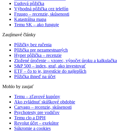
Ľudová pôžička
Výhodná pôžička cez telefón
Fruugo – recenzie, skúsenosti
Katastrálna mapa
Temu SK – ako funguje
Zaujímavé články
Pôžičky bez ručenia
Pôžička pre nezamestnaných
Hyper pôžička – recenzie
Zložené úročenie – vzorec, výpočet úroku a kalkulačka
S&P 500 – index, graf, ako investovať
ETF – čo to je, investície do najlepších
Pôžička ihneď na účet
Mohlo by zaujať
Temu – zľavové kupóny
Ako zvládnuť skúškové obdobie
Carvago – recenzie, skúsenosti
Psychotesty pre vodičov
Temu clo a DPH
Revolut účet – exekútor
Súkromie a cookies