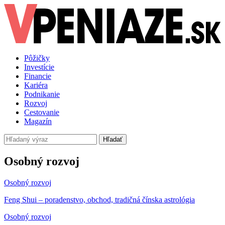
Pôžičky
Investície
Financie
Kariéra
Podnikanie
Rozvoj
Cestovanie
Magazín
Hľadať
Osobný rozvoj
Osobný rozvoj
Feng Shui – poradenstvo, obchod, tradičná čínska astrológia
Osobný rozvoj