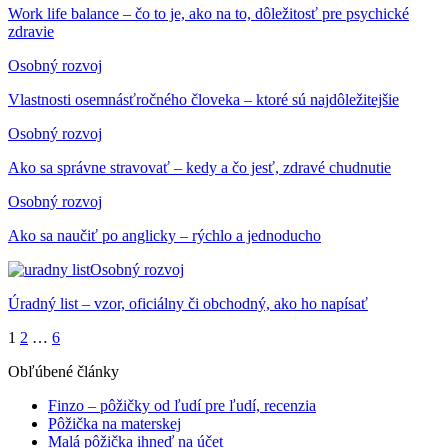
Work life balance – čo to je, ako na to, dôležitosť pre psychické
zdravie
Osobný rozvoj
Vlastnosti osemnásťročného človeka – ktoré sú najdôležitejšie
Osobný rozvoj
Ako sa správne stravovať – kedy a čo jesť, zdravé chudnutie
Osobný rozvoj
Ako sa naučiť po anglicky – rýchlo a jednoducho
Osobný rozvoj
Úradný list – vzor, oficiálny či obchodný, ako ho napísať
1
2
…
6
Obľúbené články
Finzo – pôžičky od ľudí pre ľudí, recenzia
Pôžička na materskej
Malá pôžička ihneď na účet