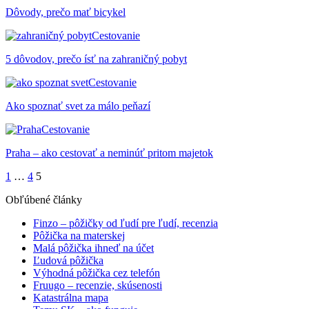
Dôvody, prečo mať bicykel
Cestovanie
5 dôvodov, prečo ísť na zahraničný pobyt
Cestovanie
Ako spoznať svet za málo peňazí
Cestovanie
Praha – ako cestovať a neminúť pritom majetok
1
…
4
5
Obľúbené články
Finzo – pôžičky od ľudí pre ľudí, recenzia
Pôžička na materskej
Malá pôžička ihneď na účet
Ľudová pôžička
Výhodná pôžička cez telefón
Fruugo – recenzie, skúsenosti
Katastrálna mapa