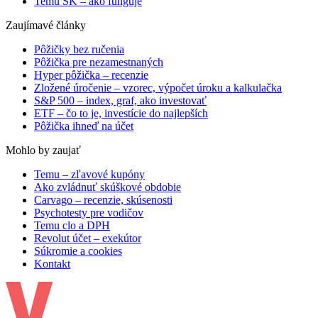
Temu SK – ako funguje
Zaujímavé články
Pôžičky bez ručenia
Pôžička pre nezamestnaných
Hyper pôžička – recenzie
Zložené úročenie – vzorec, výpočet úroku a kalkulačka
S&P 500 – index, graf, ako investovať
ETF – čo to je, investície do najlepších
Pôžička ihneď na účet
Mohlo by zaujať
Temu – zľavové kupóny
Ako zvládnuť skúškové obdobie
Carvago – recenzie, skúsenosti
Psychotesty pre vodičov
Temu clo a DPH
Revolut účet – exekútor
Súkromie a cookies
Kontakt