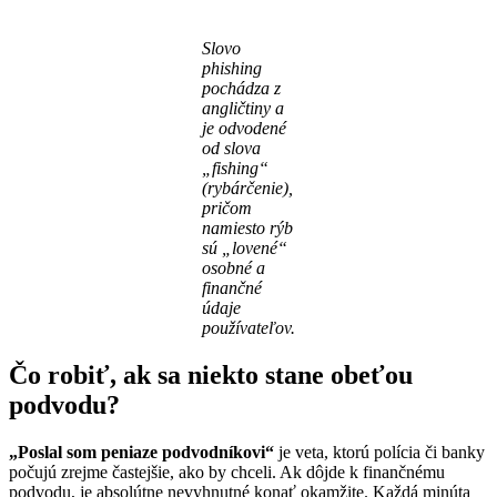
Slovo
phishing
pochádza z
angličtiny a
je odvodené
od slova
„fishing“
(rybárčenie),
pričom
namiesto rýb
sú „lovené“
osobné a
finančné
údaje
používateľov.
Čo robiť, ak sa niekto stane obeťou
podvodu?
„Poslal som peniaze podvodníkovi“
je veta, ktorú polícia či banky
počujú zrejme častejšie, ako by chceli. Ak dôjde k finančnému
podvodu, je absolútne nevyhnutné konať okamžite. Každá minúta