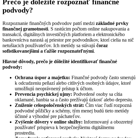
Prečo je dôležité rozpoznať finančné
podvody?
Rozpoznanie finančných podvodov patrí medzi
základné prvky
finančnej gramotnosti
. S rastúcim počtom online nakupovania a
transakcií, digitálnych investičných platforiem a elektronického
bankovníctva narastá aj priestor pre podvodníkov, ktorí cielia na nič
netušiacich používateľov. Ich metódy sa stávajú
čoraz
sofistikovanejšími a ťažšie rozpoznateľnými
.
Hlavné dôvody, prečo je dôležité identifikovať finančné
podvody:
Ochrana úspor a majetku:
Finančné podvody často smerujú
k odcudzeniu peňazí alebo citlivých osobných údajov, ktoré
umožňujú neoprávnený prístup k účtom.
Prevencia psychickej ujmy:
Podvedené osoby sa cítia
oklamané, hanbia sa a často prežívajú úzkosť alebo depresiu.
Zníženie celospoločenských strát:
Čím viac ľudí rozpozná
podvodné pôžičky a schémy, tým menej budú tieto metódy
účinné a výhodné pre páchateľov.
Zvýšenie dôvery v online služby:
Informovaný a obozretný
používateľ prispieva k bezpečnejšiemu digitálnemu
prostrediu.