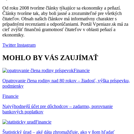
Od roku 2008 tvoríme články týkajúce sa ekonomiky a peňazí.
Články tvoríme tak, aby boli jasné a zrozumiteľné pre všetkých
čitateľov. Obsah našich článkov má informatívny charakter s
prípadnými recenziami a odporúčaniami. Portál Vpeniaze.sk má za
cieľ zvýšiť finančnú gramotnosť čitateľov v oblasti peňazí a
ekonomiky.
Twitter
Instagram
MOHLO BY VÁS ZAUJÍMAŤ
Financie
Opatrovanie člena rodiny nad 80 rokov – žiadosť, výška príspevku,
podmienky
Financie
Najvýhodnejší účet pre dôchodcov – zadarmo, porovnanie
bankových poplatkov
Financie
Štatistický úrad – aké dáta zhromažďuje, ako v ňom hľadať