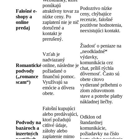
ponúkajú
Podozrivo nízke
Falošné e-
atraktívny tovar za
ceny, chýbajúce
shopy a
nízke ceny. Po
recenzie, falošné
online
zaplatení nie je nič
pozitívne hodnotenia,
predaj
doručené a
neexistujúci kontakt.
kontakt je
prerušený.
Žiadosť o peniaze na
„neodkladné
“
Vzťah je
výdavky,
nadviazaný
komunikácia cez
Romantické
online, následne je
chat, príliš rýchla
podvody
požiadané o
dôvernosť. Často sú
(„romance
finančnú pomoc.
obete citovo
scam
“
)
Využívajú sa
vydierané príbehmi o
emócie a dôvera
zlom zdravotnom
obete.
stave a potrebe platby
nákladnej liečby.
Falošní kupujúci
alebo predávajúci,
Odklon od
ktorí požadujú
Podvody na
štandardnej
citlivé údaje,
bazároch a
komunikácie,
zálohy alebo
inzertných
požiadavky na číslo
zaplatenie mimo