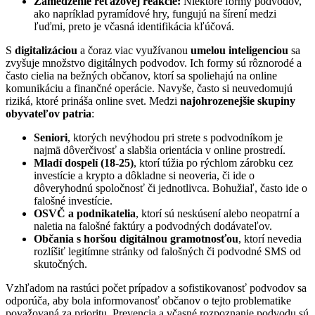
Zamedzenie reťazovej reakcie:
Niektoré formy podvodov,
ako napríklad pyramídové hry, fungujú na šírení medzi
ľuďmi, preto je včasná identifikácia kľúčová.
S
digitalizáciou
a čoraz viac využívanou
umelou inteligenciou
sa
zvyšuje množstvo digitálnych podvodov. Ich formy sú rôznorodé a
často cielia na bežných občanov, ktorí sa spoliehajú na online
komunikáciu a finančné operácie. Navyše, často si neuvedomujú
riziká, ktoré prináša online svet. Medzi
najohrozenejšie skupiny
obyvateľov patria
:
Seniori
, ktorých nevýhodou pri strete s podvodníkom je
najmä dôverčivosť a slabšia orientácia v online prostredí.
Mladí dospelí (18-25)
, ktorí túžia po rýchlom zárobku cez
investície a krypto a dôkladne si neoveria, či ide o
dôveryhodnú spoločnosť či jednotlivca. Bohužiaľ, často ide o
falošné investície.
OSVČ a podnikatelia
, ktorí sú neskúsení alebo neopatrní a
naletia na falošné faktúry a podvodných dodávateľov.
Občania s horšou digitálnou gramotnosťou
, ktorí nevedia
rozlíšiť legitímne stránky od falošných či podvodné SMS od
skutočných.
Vzhľadom na rastúci počet prípadov a sofistikovanosť podvodov sa
odporúča, aby bola informovanosť občanov o tejto problematike
považovaná za prioritu. Prevencia a včasné rozpoznanie podvodu sú