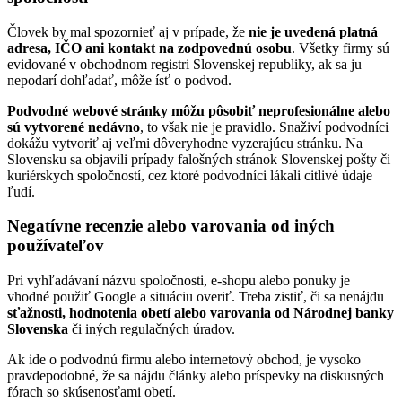
Človek by mal spozornieť aj v prípade, že
nie je uvedená platná
adresa, IČO ani kontakt na zodpovednú osobu
. Všetky firmy sú
evidované v obchodnom registri Slovenskej republiky, ak sa ju
nepodarí dohľadať, môže ísť o podvod.
Podvodné webové stránky môžu pôsobiť neprofesionálne alebo
sú vytvorené nedávno
, to však nie je pravidlo. Snaživí podvodníci
dokážu vytvoriť aj veľmi dôveryhodne vyzerajúcu stránku. Na
Slovensku sa objavili prípady falošných stránok Slovenskej pošty či
kuriérskych spoločností, cez ktoré podvodníci lákali citlivé údaje
ľudí.
Negatívne recenzie alebo varovania od iných
používateľov
Pri vyhľadávaní názvu spoločnosti, e-shopu alebo ponuky je
vhodné použiť Google a situáciu overiť. Treba zistiť, či sa nenájdu
sťažnosti, hodnotenia obetí alebo varovania od Národnej banky
Slovenska
či iných regulačných úradov.
Ak ide o podvodnú firmu alebo internetový obchod, je vysoko
pravdepodobné, že sa nájdu články alebo príspevky na diskusných
fórach so skúsenosťami obetí.