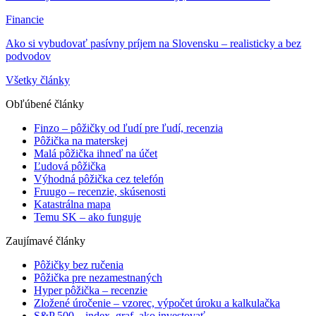
Financie
Ako si vybudovať pasívny príjem na Slovensku – realisticky a bez
podvodov
Všetky články
Obľúbené články
Finzo – pôžičky od ľudí pre ľudí, recenzia
Pôžička na materskej
Malá pôžička ihneď na účet
Ľudová pôžička
Výhodná pôžička cez telefón
Fruugo – recenzie, skúsenosti
Katastrálna mapa
Temu SK – ako funguje
Zaujímavé články
Pôžičky bez ručenia
Pôžička pre nezamestnaných
Hyper pôžička – recenzie
Zložené úročenie – vzorec, výpočet úroku a kalkulačka
S&P 500 – index, graf, ako investovať