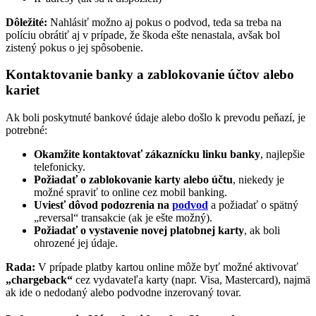
Dôležité:
Nahlásiť možno aj pokus o podvod, teda sa treba na
políciu obrátiť aj v prípade, že škoda ešte nenastala, avšak bol
zistený pokus o jej spôsobenie.
Kontaktovanie banky a zablokovanie účtov alebo
kariet
Ak boli poskytnuté bankové údaje alebo došlo k prevodu peňazí, je
potrebné:
Okamžite kontaktovať zákaznícku linku banky
, najlepšie
telefonicky.
Požiadať o zablokovanie karty alebo účtu
, niekedy je
možné spraviť to online cez mobil banking.
Uviesť dôvod podozrenia na
podvod
a požiadať o spätný
„reversal“ transakcie (ak je ešte možný).
Požiadať o vystavenie novej platobnej karty
, ak boli
ohrozené jej údaje.
Rada:
V prípade platby kartou online môže byť možné aktivovať
„chargeback“
cez vydavateľa karty (napr. Visa, Mastercard), najmä
ak ide o nedodaný alebo podvodne inzerovaný tovar.