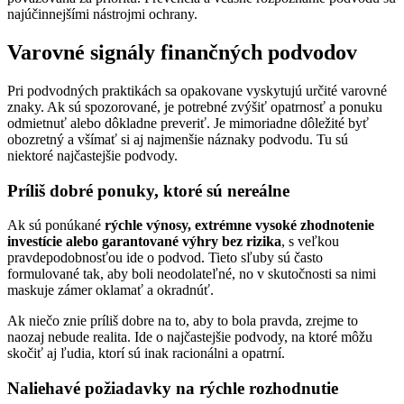
najúčinnejšími nástrojmi ochrany.
Varovné signály finančných podvodov
Pri podvodných praktikách sa opakovane vyskytujú určité varovné
znaky. Ak sú spozorované, je potrebné zvýšiť opatrnosť a ponuku
odmietnuť alebo dôkladne preveriť. Je mimoriadne dôležité byť
obozretný a všímať si aj najmenšie náznaky podvodu. Tu sú
niektoré najčastejšie podvody.
Príliš dobré ponuky, ktoré sú nereálne
Ak sú ponúkané
rýchle výnosy, extrémne vysoké zhodnotenie
investície alebo garantované výhry bez rizika
, s veľkou
pravdepodobnosťou ide o podvod. Tieto sľuby sú často
formulované tak, aby boli neodolateľné, no v skutočnosti sa nimi
maskuje zámer oklamať a okradnúť.
Ak niečo znie príliš dobre na to, aby to bola pravda, zrejme to
naozaj nebude realita. Ide o najčastejšie podvody, na ktoré môžu
skočiť aj ľudia, ktorí sú inak racionálni a opatrní.
Naliehavé požiadavky na rýchle rozhodnutie