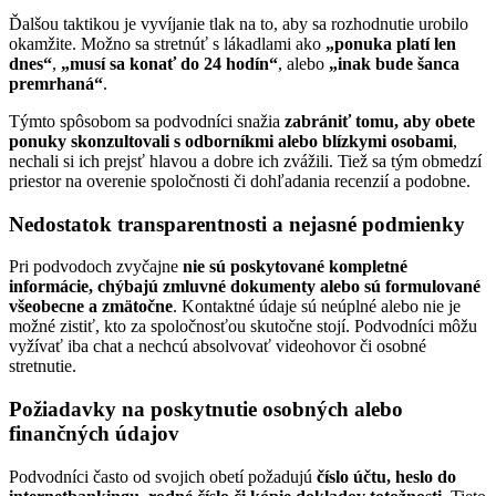
Ďalšou taktikou je vyvíjanie tlak na to, aby sa rozhodnutie urobilo
okamžite. Možno sa stretnúť s lákadlami ako
„ponuka platí len
dnes“
,
„musí sa konať do 24 hodín“
, alebo
„inak bude šanca
premrhaná“
.
Týmto spôsobom sa podvodníci snažia
zabrániť tomu, aby obete
ponuky skonzultovali s odborníkmi alebo blízkymi osobami
,
nechali si ich prejsť hlavou a dobre ich zvážili. Tiež sa tým obmedzí
priestor na overenie spoločnosti či dohľadania recenzií a podobne.
Nedostatok transparentnosti a nejasné podmienky
Pri podvodoch zvyčajne
nie sú poskytované kompletné
informácie, chýbajú zmluvné dokumenty alebo sú formulované
všeobecne a zmätočne
. Kontaktné údaje sú neúplné alebo nie je
možné zistiť, kto za spoločnosťou skutočne stojí. Podvodníci môžu
vyžívať iba chat a nechcú absolvovať videohovor či osobné
stretnutie.
Požiadavky na poskytnutie osobných alebo
finančných údajov
Podvodníci často od svojich obetí požadujú
číslo účtu, heslo do