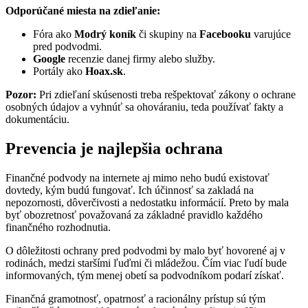
Odporúčané miesta na zdieľanie:
Fóra ako
Modrý koník
či skupiny na
Facebooku
varujúce
pred podvodmi.
Google
recenzie danej firmy alebo služby.
Portály ako
Hoax.sk
.
Pozor:
Pri zdieľaní skúsenosti treba rešpektovať zákony o ochrane
osobných údajov a vyhnúť sa ohováraniu, teda používať fakty a
dokumentáciu.
Prevencia je najlepšia ochrana
Finančné podvody na internete aj mimo neho budú existovať
dovtedy, kým budú fungovať. Ich účinnosť sa zakladá na
nepozornosti, dôverčivosti a nedostatku informácií. Preto by mala
byť obozretnosť považovaná za základné pravidlo každého
finančného rozhodnutia.
O dôležitosti ochrany pred podvodmi by malo byť hovorené aj v
rodinách, medzi staršími ľuďmi či mládežou. Čím viac ľudí bude
informovaných, tým menej obetí sa podvodníkom podarí získať.
Finančná gramotnosť, opatrnosť a racionálny prístup sú tým