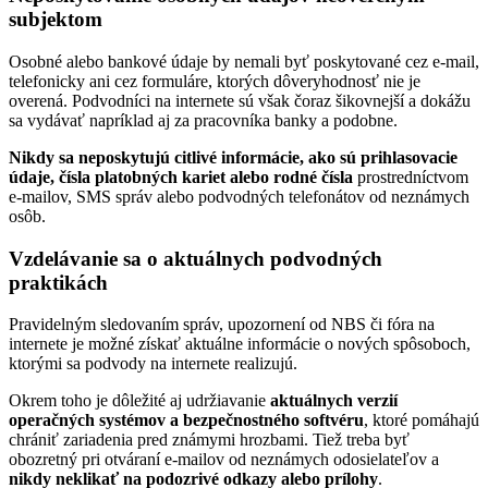
subjektom
Osobné alebo bankové údaje by nemali byť poskytované cez e-mail,
telefonicky ani cez formuláre, ktorých dôveryhodnosť nie je
overená. Podvodníci na internete sú však čoraz šikovnejší a dokážu
sa vydávať napríklad aj za pracovníka banky a podobne.
Nikdy sa neposkytujú citlivé informácie, ako sú prihlasovacie
údaje, čísla platobných kariet alebo rodné čísla
prostredníctvom
e-mailov, SMS správ alebo podvodných telefonátov od neznámych
osôb.
Vzdelávanie sa o aktuálnych podvodných
praktikách
Pravidelným sledovaním správ, upozornení od NBS či fóra na
internete je možné získať aktuálne informácie o nových spôsoboch,
ktorými sa podvody na internete realizujú.
Okrem toho je dôležité aj udržiavanie
aktuálnych verzií
operačných systémov a bezpečnostného softvéru
, ktoré pomáhajú
chrániť zariadenia pred známymi hrozbami. Tiež treba byť
obozretný pri otváraní e-mailov od neznámych odosielateľov a
nikdy neklikať na podozrivé odkazy alebo prílohy
.