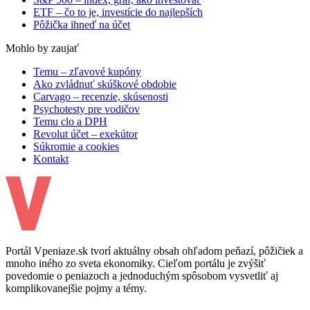
ETF – čo to je, investície do najlepších
Pôžička ihneď na účet
Mohlo by zaujať
Temu – zľavové kupóny
Ako zvládnuť skúškové obdobie
Carvago – recenzie, skúsenosti
Psychotesty pre vodičov
Temu clo a DPH
Revolut účet – exekútor
Súkromie a cookies
Kontakt
Portál Vpeniaze.sk tvorí aktuálny obsah ohľadom peňazí, pôžičiek a
mnoho iného zo sveta ekonomiky. Cieľom portálu je zvýšiť
povedomie o peniazoch a jednoduchým spôsobom vysvetliť aj
komplikovanejšie pojmy a témy.