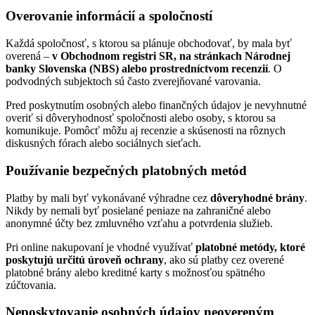
Overovanie informácií a spoločností
Každá spoločnosť, s ktorou sa plánuje obchodovať, by mala byť
overená –
v Obchodnom registri SR, na stránkach Národnej
banky Slovenska (NBS) alebo prostredníctvom recenzií
. O
podvodných subjektoch sú často zverejňované varovania.
Pred poskytnutím osobných alebo finančných údajov je nevyhnutné
overiť si dôveryhodnosť spoločnosti alebo osoby, s ktorou sa
komunikuje. Pomôcť môžu aj recenzie a skúsenosti na rôznych
diskusných fórach alebo sociálnych sieťach.
Používanie bezpečných platobných metód
Platby by mali byť vykonávané výhradne cez
dôveryhodné brány
.
Nikdy by nemali byť posielané peniaze na zahraničné alebo
anonymné účty bez zmluvného vzťahu a potvrdenia služieb.
Pri online nakupovaní je vhodné využívať
platobné metódy, ktoré
poskytujú určitú úroveň ochrany
, ako sú platby cez overené
platobné brány alebo kreditné karty s možnosťou spätného
zúčtovania.
Neposkytovanie osobných údajov neovereným