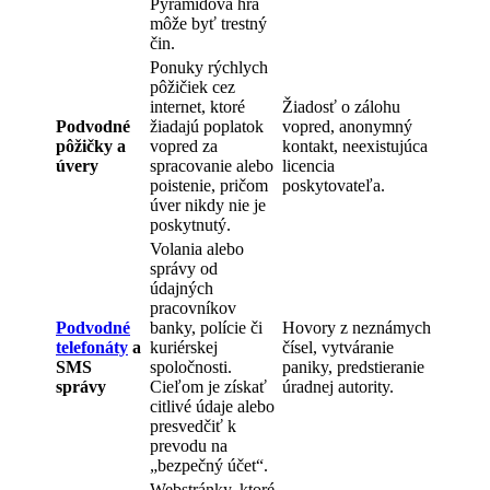
Pyramidová hra
môže byť trestný
čin.
Ponuky rýchlych
pôžičiek cez
internet, ktoré
Žiadosť o zálohu
Podvodné
žiadajú poplatok
vopred, anonymný
pôžičky a
vopred za
kontakt, neexistujúca
úvery
spracovanie alebo
licencia
poistenie, pričom
poskytovateľa.
úver nikdy nie je
poskytnutý.
Volania alebo
správy od
údajných
pracovníkov
Podvodné
banky, polície či
Hovory z neznámych
telefonáty
a
kuriérskej
čísel, vytváranie
SMS
spoločnosti.
paniky, predstieranie
správy
Cieľom je získať
úradnej autority.
citlivé údaje alebo
presvedčiť k
prevodu na
„bezpečný účet“.
Webstránky, ktoré