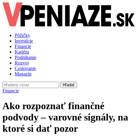
Pôžičky
Investície
Financie
Kariéra
Podnikanie
Rozvoj
Cestovanie
Magazín
Hľadať
Financie
Ako rozpoznať finančné
podvody – varovné signály, na
ktoré si dať pozor