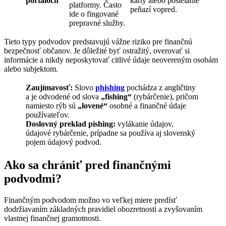
portáloch
karty alebo posielanie
platformy. Často
peňazí vopred.
ide o fingované
prepravné služby.
Tieto typy podvodov predstavujú vážne riziko pre finančnú
bezpečnosť občanov. Je dôležité byť ostražitý, overovať si
informácie a nikdy neposkytovať citlivé údaje neovereným osobám
alebo subjektom.
Zaujímavosť:
Slovo
phishing
pochádza z angličtiny
a je odvodené od slova
„fishing“
(rybárčenie), pričom
namiesto rýb sú
„lovené“
osobné a finančné údaje
používateľov.
Doslovný preklad pishing:
vylákanie údajov,
údajové rybárčenie, prípadne sa používa aj slovenský
pojem údajový podvod.
Ako sa chrániť pred finančnými
podvodmi?
Finančným podvodom možno vo veľkej miere predísť
dodržiavaním základných pravidiel obozretnosti a zvyšovaním
vlastnej finančnej gramotnosti.