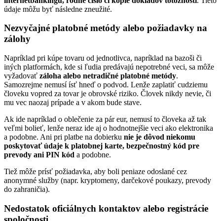
internetbankingu, rodné číslo či kópie dokladov totožnosti
. Tieto
údaje môžu byť následne zneužité.
Nezvyčajné platobné metódy alebo požiadavky na
zálohy
Napríklad pri kúpe tovaru od jednotlivca, napríklad na bazoši či
iných platformách, kde si ľudia predávajú nepotrebné veci, sa môže
vyžadovať
záloha alebo netradičné platobné metódy
.
Samozrejme nemusí ísť hneď o podvod. Lenže zaplatiť cudziemu
človeku vopred za tovar je obrovské riziko. Človek nikdy nevie, či
mu vec naozaj prípade a v akom bude stave.
Ak ide napríklad o oblečenie za pár eur, nemusí to človeka až tak
veľmi bolieť, lenže neraz ide aj o hodnotnejšie veci ako elektronika
a podobne. Ani pri platbe na dobierku
nie je dôvod niekomu
poskytovať údaje k platobnej karte, bezpečnostný kód pre
prevody ani PIN kód
a podobne.
Tiež môže prísť požiadavka, aby boli peniaze odoslané cez
anonymné služby (napr. kryptomeny, darčekové poukazy, prevody
do zahraničia).
Nedostatok oficiálnych kontaktov alebo registrácie
spoločnosti