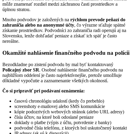
môže znamenať rozdiel medzi záchranou časti prostriedkov a
úplnou stratou.
Mnoho podvodov je založených na
rýchlom prevode peňazí do
zahraničia alebo na anonymné účty
, čo výrazne sťažuje spätné
získanie prostriedkov. Podvodníci zo zahraničia radi operujú aj na
Slovensku, lenže dohľadať peniaze a získať ich späť je často
nereálne.
Okamžité nahlásenie finančného podvodu na polícii
Bezodkladne po zistení podvodu by mal byť kontaktovaný
Policajný zbor SR
. Osobné nahlásenie finančného podvodu na
najbližšom oddelení je často najefektívnejšie, pretože umožňuje
dôkladné vypočutie a zaznamenanie všetkých okolností.
Čo si pripraviť pri podávaní oznámenia:
časovú chronológiu udalostí (kedy čo prebehlo)
screenshoty e-mailovej alebo SMS komunikácie
kópie podozrivých webových stránok (alebo URL adresy)
čísla účtov, na ktoré boli odoslané peniaze
doklady o platbe (výpis z účtu, potvrdenie z banky)
podvodné čísla telefónu, z ktorých bol uskutočnený kontakt
IP adresy (ak sú k dispozícii)