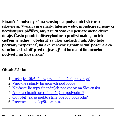
Finančné podvody sú na vzostupe a podvodníci sú čoraz
šikovnejší. Využívajú e-maily, falošné weby, investičné schémy či
neexistujúce pôžičky, aby z ľudí vylákali peniaze alebo citlivé
údaje. Často pôsobia dôveryhodne a profesionálne, no ich
cieľom je jedno – obohatiť sa úkor cudzích ľudí. Ako tieto
podvody rozpoznať, na aké varovné signály si dať pozor a ako
sa účinne chrániť pred najčastejšími formami finančného
podvodu na Slovensku?
Obsah článku
Prečo je dôležité rozpoznať finančné podvody?
Varovné signály finančných podvodov
Najčastejšie typy finančných podvodov na Slovensku
Ako sa chrániť pred finančnými podvodmi?
Čo robiť, ak sa niekto stane obeťou podvodu?
Prevencia je najlepšia ochrana