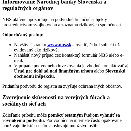
Informovanie Národnej banky Slovenska a
regulačných orgánov
NBS aktívne upozorňuje na podvodné finančné subjekty
prostredníctvom svojho webu a zoznamu rizikových spoločností.
Odporúčaný postup:
Navštíviť stránku
www.nbs.sk
a overiť, či bol subjekt už
evidovaný ako rizikový.
Nahlásiť nový prípad cez kontaktný formulár NBS alebo e-
mail.
V prípade podvodného investovania je vhodné kontaktovať aj
Úrad pre dohľad nad finančným trhom
alebo
Slovenskú
obchodnú inšpekciu
.
Pridaním podvodu do registra sa zvyšuje ochrana iných občanov.
Zverejnenie skúsenosti na verejných fórach a
sociálnych sieťach
Zdieľanie príbehu môže
pomôcť ostatným ľuďom vyhnúť sa
rovnakému podvodu
. Podvodníci na internete často opakovane
používajú tie isté scenáre a oslovujú množstvo osôb.