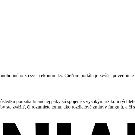
a mnoho iného zo sveta ekonomiky. Cieľom portálu je zvýšiť povedomi
edku použitia finančnej páky sú spojené s vysokým rizikom rýchleho v
y ste zvážiť, či rozumiete tomu, ako rozdielové zmluvy fungujú, a či s