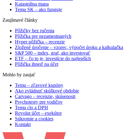
Katastrálna mapa
Temu SK – ako funguje
Zaujímavé články
Pôžičky bez ručenia
Pôžička pre nezamestnaných
Hyper pôžička – recenzie
Zložené úročenie – vzorec, výpočet úroku a kalkulačka
S&P 500 – index, graf, ako investovať
ETF – čo to je, investície do najlepších
Pôžička ihneď na účet
Mohlo by zaujať
Temu – zľavové kupóny
Ako zvládnuť skúškové obdobie
Carvago – recenzie, skúsenosti
Psychotesty pre vodičov
Temu clo a DPH
Revolut účet – exekútor
Súkromie a cookies
Kontakt