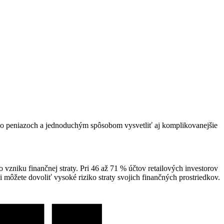
e o peniazoch a jednoduchým spôsobom vysvetliť aj komplikovanejšie
zniku finančnej straty. Pri 46 až 71 % účtov retailových investorov
i môžete dovoliť vysoké riziko straty svojich finančných prostriedkov.