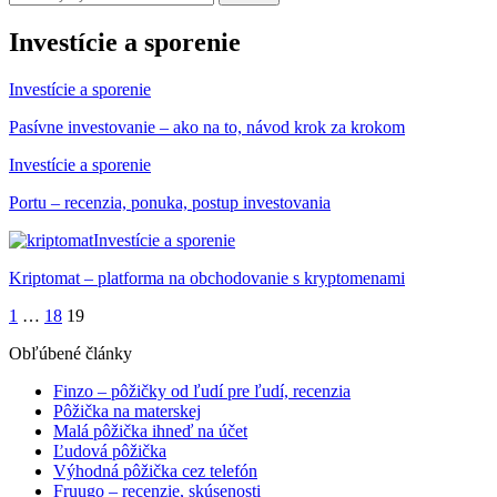
Investície a sporenie
Investície a sporenie
Pasívne investovanie – ako na to, návod krok za krokom
Investície a sporenie
Portu – recenzia, ponuka, postup investovania
Investície a sporenie
Kriptomat – platforma na obchodovanie s kryptomenami
1
…
18
19
Obľúbené články
Finzo – pôžičky od ľudí pre ľudí, recenzia
Pôžička na materskej
Malá pôžička ihneď na účet
Ľudová pôžička
Výhodná pôžička cez telefón
Fruugo – recenzie, skúsenosti