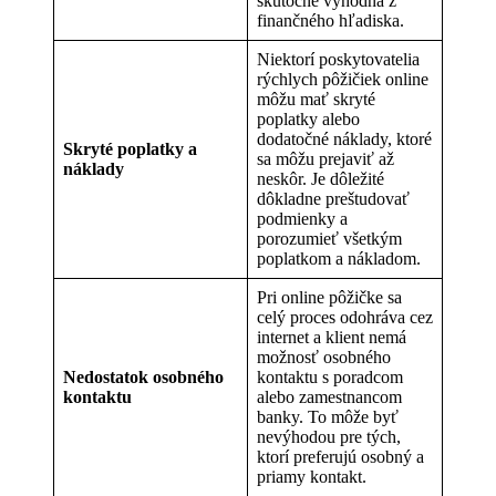
skutočne výhodná z
finančného hľadiska.
Niektorí poskytovatelia
rýchlych pôžičiek online
môžu mať skryté
poplatky alebo
dodatočné náklady, ktoré
Skryté poplatky a
sa môžu prejaviť až
náklady
neskôr. Je dôležité
dôkladne preštudovať
podmienky a
porozumieť všetkým
poplatkom a nákladom.
Pri online pôžičke sa
celý proces odohráva cez
internet a klient nemá
možnosť osobného
Nedostatok osobného
kontaktu s poradcom
kontaktu
alebo zamestnancom
banky. To môže byť
nevýhodou pre tých,
ktorí preferujú osobný a
priamy kontakt.