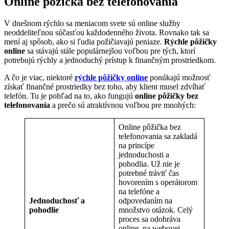
Online pôžička bez telefonovania
V dnešnom rýchlo sa meniacom svete sú online služby
neoddeliteľnou súčasťou každodenného života. Rovnako tak sa
mení aj spôsob, ako si ľudia požičiavajú peniaze.
Rýchle pôžičky
online
sa stávajú stále populárnejšou voľbou pre tých, ktorí
potrebujú rýchly a jednoduchý prístup k finančným prostriedkom.
A čo je viac, niektoré
rýchle pôžičky online
ponúkajú možnosť
získať finančné prostriedky bez toho, aby klient musel zdvíhať
telefón. Tu je pohľad na to, ako fungujú
online pôžičky bez
telefonovania
a prečo sú atraktívnou voľbou pre mnohých:
Online pôžička bez
telefonovania sa zakladá
na princípe
jednoduchosti a
pohodlia. Už nie je
potrebné tráviť čas
hovorením s operátorom
na telefóne a
Jednoduchosť a
odpovedaním na
pohodlie
množstvo otázok. Celý
proces sa odohráva
online, na webovej