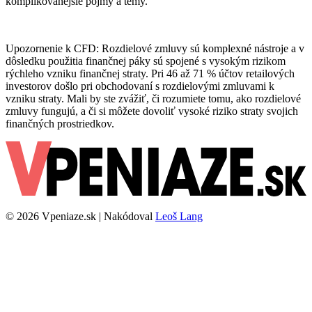
komplikovanejšie pojmy a témy.
Upozornenie k CFD: Rozdielové zmluvy sú komplexné nástroje a v
dôsledku použitia finančnej páky sú spojené s vysokým rizikom
rýchleho vzniku finančnej straty. Pri 46 až 71 % účtov retailových
investorov došlo pri obchodovaní s rozdielovými zmluvami k
vzniku straty. Mali by ste zvážiť, či rozumiete tomu, ako rozdielové
zmluvy fungujú, a či si môžete dovoliť vysoké riziko straty svojich
finančných prostriedkov.
© 2026 Vpeniaze.sk | Nakódoval
Leoš Lang