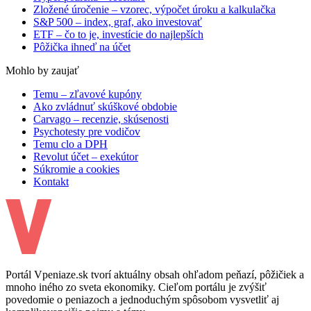
Zložené úročenie – vzorec, výpočet úroku a kalkulačka
S&P 500 – index, graf, ako investovať
ETF – čo to je, investície do najlepších
Pôžička ihneď na účet
Mohlo by zaujať
Temu – zľavové kupóny
Ako zvládnuť skúškové obdobie
Carvago – recenzie, skúsenosti
Psychotesty pre vodičov
Temu clo a DPH
Revolut účet – exekútor
Súkromie a cookies
Kontakt
Portál Vpeniaze.sk tvorí aktuálny obsah ohľadom peňazí, pôžičiek a
mnoho iného zo sveta ekonomiky. Cieľom portálu je zvýšiť
povedomie o peniazoch a jednoduchým spôsobom vysvetliť aj