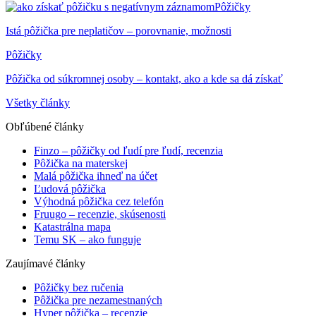
Pôžičky
Istá pôžička pre neplatičov – porovnanie, možnosti
Pôžičky
Pôžička od súkromnej osoby – kontakt, ako a kde sa dá získať
Všetky články
Obľúbené články
Finzo – pôžičky od ľudí pre ľudí, recenzia
Pôžička na materskej
Malá pôžička ihneď na účet
Ľudová pôžička
Výhodná pôžička cez telefón
Fruugo – recenzie, skúsenosti
Katastrálna mapa
Temu SK – ako funguje
Zaujímavé články
Pôžičky bez ručenia
Pôžička pre nezamestnaných
Hyper pôžička – recenzie