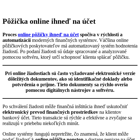
Pôžička online ihneď na účet
Proces
online pôžičky ihneď na účet
spočíva v rýchlosti a
automatizácii
moderných finančných systémov. Väčšina online
pôžičkových poskytovateľov má automatizovaný systém hodnotenia
žiadostí. Po podaní žiadosti sú údaje spracované a analyzované
pomocou softvéru, ktorý určí schopnosť klienta splácať pôžičku.
Pri online žiadostiach sú často vyžadované elektronické verzie
dôležitých dokumentov, ako sú identifikačné doklady alebo
potvrdenia o príjme. Tieto dokumenty sa rýchlo overia
pomocou digitálnych nástrojov a softvéru.
Po schválení žiadosti môže finančná inštitúcia ihneď uskutočniť
elektronický prevod finančných prostriedkov
na klientov
bankový účet. Tieto transakcie sú rýchle a efektívne a zvyčajne sa
realizujú v priebehu niekoľkých minút.
Online systémy fungujú nepretržite, čo znamená, že klient môže
podať žiadosť k
online pôžičke nonstop
a dostane peniaze na účet