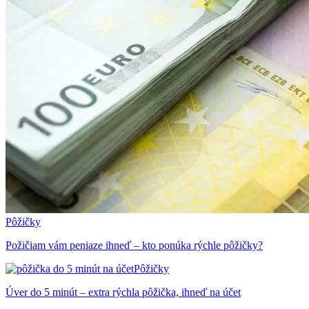
Pôžičky
Požičiam vám peniaze ihneď – kto ponúka rýchle pôžičky?
Pôžičky
Úver do 5 minút – extra rýchla pôžička, ihneď na účet