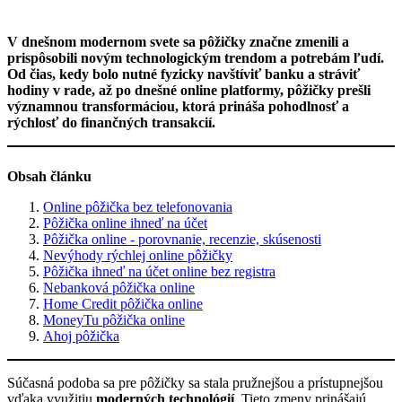
V dnešnom modernom svete sa pôžičky značne zmenili a
prispôsobili novým technologickým trendom a potrebám ľudí.
Od čias, kedy bolo nutné fyzicky navštíviť banku a stráviť
hodiny v rade, až po dnešné online platformy, pôžičky prešli
významnou transformáciou, ktorá prináša pohodlnosť a
rýchlosť do finančných transakcií.
Obsah článku
Online pôžička bez telefonovania
Pôžička online ihneď na účet
Pôžička online - porovnanie, recenzie, skúsenosti
Nevýhody rýchlej online pôžičky
Pôžička ihneď na účet online bez registra
Nebanková pôžička online
Home Credit pôžička online
MoneyTu pôžička online
Ahoj pôžička
Súčasná podoba sa pre pôžičky sa stala pružnejšou a prístupnejšou
vďaka využitiu
moderných technológií
. Tieto zmeny prinášajú