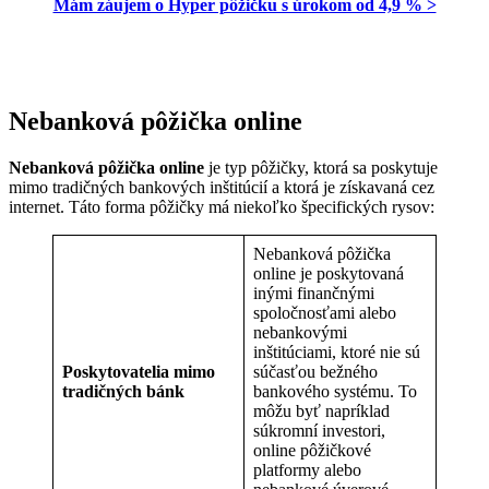
Mám záujem o Hyper pôžičku s úrokom od 4,9 % >
Nebanková pôžička online
Nebanková pôžička online
je typ pôžičky, ktorá sa poskytuje
mimo tradičných bankových inštitúcií a ktorá je získavaná cez
internet. Táto forma pôžičky má niekoľko špecifických rysov:
Nebanková pôžička
online je poskytovaná
inými finančnými
spoločnosťami alebo
nebankovými
inštitúciami, ktoré nie sú
Poskytovatelia mimo
súčasťou bežného
tradičných bánk
bankového systému. To
môžu byť napríklad
súkromní investori,
online pôžičkové
platformy alebo