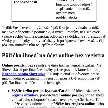
zodpovednosti
finančnú zodpovednosť
a splácanie dlhov môže
byť pre nich
problematické.
Je dôležité si uvedomiť, že každá pôžička je individuálna a môže
mať svoje špecifické podmienky a riziká. Predtým, než si človek
vezme
rýchlu online pôžičku
, odporúča sa dôkladne si preštudovať
všetky podmienky, porovnať rôznych poskytovateľov a zvážiť, či je
pôžička skutočne tým najlepším riešením.
Pôžička ihneď na účet online bez registra
Online pôžičku bez registra
je dnes takmer nemožné získať. Na
Slovensku sú pre finančné služby prísne pravidlá, ktoré kontroluje
Národná banka Slovenska
. Existuje niekoľko dôvodov, prečo
mnohí ľudia so záznamom v registri nemusia byť schopní získať
pôžičku ihneď na účet online bez registra:
Vyššie riziko pre poskytovateľa:
Ak má klient záznam v
registri dlžníkov
, poskytovateľ
online pôžičky ihneď
môže
vnímať jeho schopnosť splácať úver ako vyššie riziko. To
môže viesť k odmietnutiu
pôžičky bez registra online
alebo