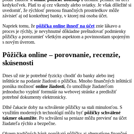
kedykoľvek. Platí to aj cez víkendy alebo sviatky. Je však dôležité si
uvedomiť, že rýchlosť prenosu finančných prostriedkov môže
závisieť aj od konkrétnej banky, v ktorej má osoba účet.
Napriek tomu, že
pôžička online ihneď na účet
znie lákavo a
proces je rýchly, je nevyhnutné dôkladne preštudovať podmienky
pôžičky a porozumieť všetkým aspektom a povinnostiam spojeným
s novým úverom.
Pôžička online – porovnanie, recenzie,
skúsenosti
Dnes už nie je potrebné fyzicky chodiť do banky alebo inej
inštitúcie na podanie žiadosti o pôžičku. Mnoho finančných inštitúcií
ponúka možnosť
online žiadosti
, čo umožňuje žiadateľom
jednoducho vyplniť formulár na webovej stránke a predložiť
potrebné dokumenty elektronicky.
Dlhé čakacie doby na schválenie pôžičky sa stali minulosťou. S
využitím moderných technológií môžu byť
pôžičky schválené
takmer okamžite
. Po schválení sa peniaze môžu previesť na účet
žiadateľa rýchlo a bezpečne.
Okrem tradičných bánk ponúkajú pôžičky aj alternatívne finančné