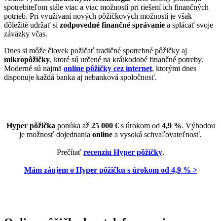
spotrebiteľom stále viac a viac možností pri riešení ich finančných
potrieb. Pri využívaní nových pôžičkových možností je však
dôležité udržať si
zodpovedné finančné správanie
a splácať svoje
záväzky včas.
Dnes si môže človek požičať tradičné spotrebné pôžičky aj
mikropôžičky
, ktoré sú určené na krátkodobé finančné potreby.
Moderné sú najmä
online pôžičky
cez internet
, ktorými dnes
disponuje každá banka aj nebanková spoločnosť.
Hyper pôžička
ponúka až
25 000 €
s úrokom od
4,9 %
. Výhodou
je možnosť dojednania
online
a vysoká schvaľovateľnosť.
Prečítať
recenziu Hyper pôžičky
.
Mám záujem o Hyper pôžičku s úrokom od 4,9 % >