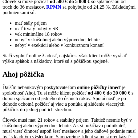
Človek si môže požičať
od 500 € do 5 000 €
so splatnosťou od
troch do 36 mesiacov,
RPMN
sa pohybuje od 24,25 %. Základnými
podmienkami sú:
mať stály príjem
mať trvalý pobyt v SR
vek minimálne 18 rokov
nebyť v skúšobnej alebo výpovednej lehote
nebyť v exekúcii alebo v konkurznom konaní
Stačí vyplniť online žiadosť, najskôr si však klient môže vyrátať
výšku splátok a nákladov, ktoré sú s pôžičkou spojené.
Ahoj pôžička
Ďalším nebankovým poskytovateľom
online pôžičky ihneď
je
spoločnosť Ahoj. Tu si môže klient požičať
od 400 € do 20 000 €
s
dobou splácania od jedného do ôsmich rokov. Spoločnosť je po
dohode ochotná požičať aj viac a ponúka aj zlúčenie viacerých
pôžičiek do jednej pod ich strechou.
Človek musí mať 21 rokov a stabilný príjem. Taktiež nesmie byť v
skúšobnej alebo výpovednej lehote. Ak si požičiava podnikateľ,
musí viesť činnosť aspoň šesť mesiacov a jeho daňové podanie musí
byť s kladným výsledkom. Samozrejme, klient sa musí preukázať: