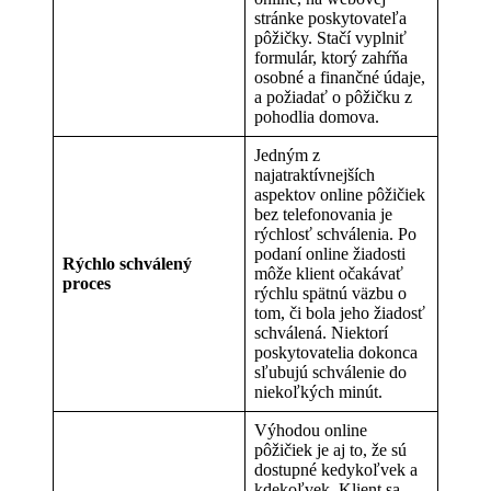
stránke poskytovateľa
pôžičky. Stačí vyplniť
formulár, ktorý zahŕňa
osobné a finančné údaje,
a požiadať o pôžičku z
pohodlia domova.
Jedným z
najatraktívnejších
aspektov online pôžičiek
bez telefonovania je
rýchlosť schválenia. Po
podaní online žiadosti
Rýchlo schválený
môže klient očakávať
proces
rýchlu spätnú väzbu o
tom, či bola jeho žiadosť
schválená. Niektorí
poskytovatelia dokonca
sľubujú schválenie do
niekoľkých minút.
Výhodou online
pôžičiek je aj to, že sú
dostupné kedykoľvek a
kdekoľvek. Klient sa