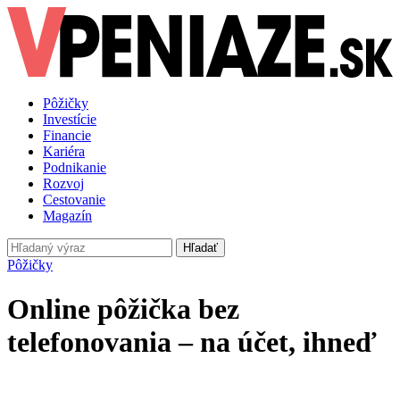
Pôžičky
Investície
Financie
Kariéra
Podnikanie
Rozvoj
Cestovanie
Magazín
Hľadať
Pôžičky
Online pôžička bez
telefonovania – na účet, ihneď