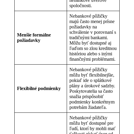
nebankové úverové
spoločnosti.
Nebankové pôžičky
majú často menej prísne
požiadavky na
schválenie v porovnaní s
Menšie formálne
tradičnými bankami.
požiadavky
Môžu byť dostupné aj
ľuďom so zlou kreditnou
históriou alebo s inými
finančnými problémami.
Nebankové pôžičky
môžu byť flexibilnejšie,
pokiaľ ide o splátkové
plány a úrokové sadzby.
Flexibilné podmienky
Poskytovatelia sa často
snažia prispôsobiť
podmienky konkrétnym
potrebám žiadateľa.
Nebankové pôžičky
môžu byť dostupné pre
ľudí, ktorí by mohli mať
ťažkosti získať úver od