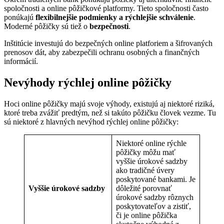
spoločnosti a online pôžičkové platformy. Tieto spoločnosti často
ponúkajú
flexibilnejšie podmienky a rýchlejšie schválenie
.
Moderné pôžičky sú tiež o
bezpečnosti
.
Inštitúcie investujú do bezpečných online platforiem a šifrovaných
prenosov dát, aby zabezpečili ochranu osobných a finančných
informácií.
Nevýhody rýchlej online pôžičky
Hoci online pôžičky majú svoje výhody, existujú aj niektoré riziká,
ktoré treba zvážiť predtým, než si takúto pôžičku človek vezme. Tu
sú niektoré z hlavných nevýhod rýchlej online pôžičky:
Niektoré online rýchle
pôžičky môžu mať
vyššie úrokové sadzby
ako tradičné úvery
poskytované bankami. Je
Vyššie úrokové sadzby
dôležité porovnať
úrokové sadzby rôznych
poskytovateľov a zistiť,
či je online pôžička