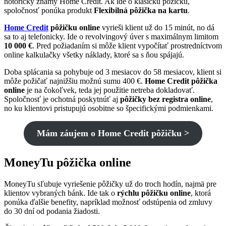
notoricky známy Home Credit. Ak ide o klasickú pôžičku,
spoločnosť ponúka produkt
Flexibilná pôžička na kartu
.
Home Credit
pôžičku online
vyrieši klient už do 15 minút, no dá
sa to aj telefonicky. Ide o revolvingový úver s maximálnym limitom
10 000 €
. Pred požiadaním si môže klient vypočítať prostredníctvom
online kalkulačky všetky náklady, ktoré sa s ňou spájajú.
Doba splácania sa pohybuje od 3 mesiacov do 58 mesiacov, klient si
môže požičať najnižšiu možnú sumu 400 €.
Home Credit pôžička
online
je na čokoľvek, teda jej použitie netreba dokladovať.
Spoločnosť je ochotná poskytnúť aj
pôžičky bez registra online
,
no ku klientovi pristupujú osobitne so špecifickými podmienkami.
Mám záujem o Home Credit pôžičku >
MoneyTu pôžička online
MoneyTu sľubuje vyriešenie pôžičky už do troch hodín, najmä pre
klientov vybraných bánk. Ide tak o
rýchlu pôžičku online
, ktorá
ponúka ďalšie benefity, napríklad možnosť odstúpenia od zmluvy
do 30 dní od podania žiadosti.