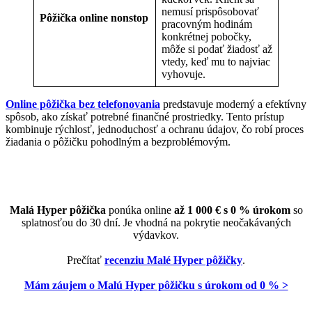
nemusí prispôsobovať
Pôžička online nonstop
pracovným hodinám
konkrétnej pobočky,
môže si podať žiadosť až
vtedy, keď mu to najviac
vyhovuje.
Online pôžička bez telefonovania
predstavuje moderný a efektívny
spôsob, ako získať potrebné finančné prostriedky. Tento prístup
kombinuje rýchlosť, jednoduchosť a ochranu údajov, čo robí proces
žiadania o pôžičku pohodlným a bezproblémovým.
Malá Hyper pôžička
ponúka online
až 1 000 € s 0 % úrokom
so
splatnosťou do 30 dní. Je vhodná na pokrytie neočakávaných
výdavkov.
Prečítať
recenziu Malé Hyper pôžičky
.
Mám záujem o Malú Hyper pôžičku s úrokom od 0 % >