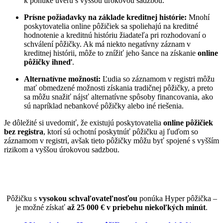
k ponuke úveru s vyššou úrokovou sadzbou.
Prísne požiadavky na základe kreditnej histórie:
Mnohí
poskytovatelia online pôžičiek sa spoliehajú na kreditné
hodnotenie a kreditnú históriu žiadateľa pri rozhodovaní o
schválení pôžičky. Ak má niekto negatívny záznam v
kreditnej histórii, môže to znížiť jeho šance na získanie
online
pôžičky ihneď
.
Alternatívne možnosti:
Ľudia so záznamom v registri môžu
mať obmedzené možnosti získania tradičnej pôžičky, a preto
sa môžu snažiť nájsť alternatívne spôsoby financovania, ako
sú napríklad nebankové pôžičky alebo iné riešenia.
Je dôležité si uvedomiť, že existujú poskytovatelia
online pôžičiek
bez registra
, ktorí sú ochotní poskytnúť pôžičku aj ľuďom so
záznamom v registri, avšak tieto pôžičky môžu byť spojené s vyšším
rizikom a vyššou úrokovou sadzbou.
Pôžičku s
vysokou schvaľovateľnosťou
ponúka Hyper pôžička –
je možné získať
až 25 000 € v priebehu niekoľkých minút
.