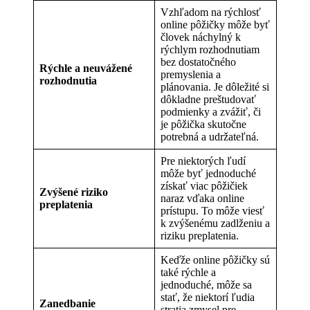
Vzhľadom na rýchlosť
online pôžičky môže byť
človek náchylný k
rýchlym rozhodnutiam
bez dostatočného
Rýchle a neuvážené
premyslenia a
rozhodnutia
plánovania. Je dôležité si
dôkladne preštudovať
podmienky a zvážiť, či
je pôžička skutočne
potrebná a udržateľná.
Pre niektorých ľudí
môže byť jednoduché
získať viac pôžičiek
Zvýšené riziko
naraz vďaka online
preplatenia
prístupu. To môže viesť
k zvýšenému zadlženiu a
riziku preplatenia.
Keďže online pôžičky sú
také rýchle a
jednoduché, môže sa
stať, že niektorí ľudia
Zanedbanie
stratia zmysel pre