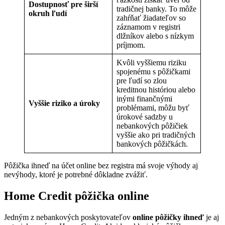
Dostupnosť pre širší
tradičnej banky. To môže
okruh ľudí
zahŕňať žiadateľov so
záznamom v registri
dlžníkov alebo s nízkym
príjmom.
Kvôli vyššiemu riziku
spojenému s pôžičkami
pre ľudí so zlou
kreditnou históriou alebo
inými finančnými
Vyššie riziko a úroky
problémami, môžu byť
úrokové sadzby u
nebankových pôžičiek
vyššie ako pri tradičných
bankových pôžičkách.
Pôžička ihneď na účet online bez registra má svoje výhody aj
nevýhody, ktoré je potrebné dôkladne zvážiť.
Home Credit pôžička online
Jedným z nebankových poskytovateľov
online pôžičky ihneď
je aj