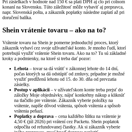
Pri zásielkach v hodnote nad 150 € sa platí DPH aj clo pri colnom
konaní na Slovensku. Túto záležitosť môže vybaviť aj prepravca,
napr. Slovenská pošta, a zákazník poplatky následne zaplatí až pri
doručení balíka.
Shein vrátenie tovaru – ako na to?
Vrátenie tovaru na Shein je pomerne jednoduchý proces, ktorý
zákazník vybaví cez svoje užívateľské konto. Je mnoho ľudí, ktorí
potrebujú využiť vrátenie Shein tovaru. Ako na to? Tu sú základné
kroky a podmienky, na ktoré si treba dať pozor:
Lehota
– tovar sa dá vrátiť v zákonnej lehote do 14 dní,
počas ktorých sa dá odstúpiť od zmluvy, prípadne je možné
využiť predĺženú lehotu od 15. do 30. dňa od prevzatia
zásielky.
Postup v aplikácii
– v užívateľskom konte treba prejsť do
záložky Moje objednávky, nájsť konkrétny nákup a kliknúť
na tlačidlo pre vrátenie. Zákazník vyberie položky na
vrátenie, napíše dôvod vrátenia, spôsob vrátenia a spôsob
vrátenia peňazí.
Poplatky a doprava
– cena každého štítku na vrátenie je
4,50 € (júl 2026) pri vrátení cez Packetu. Shein poplatok
odpočíta od refundovanej čiastky. Ak si zákazník vyberie