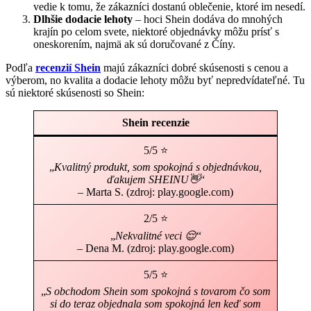
vedie k tomu, že zákazníci dostanú oblečenie, ktoré im nesedí.
Dlhšie dodacie lehoty
– hoci Shein dodáva do mnohých
krajín po celom svete, niektoré objednávky môžu prísť s
oneskorením, najmä ak sú doručované z Číny.
Podľa
recenzií Shein
majú zákazníci dobré skúsenosti s cenou a
výberom, no kvalita a dodacie lehoty môžu byť nepredvídateľné. Tu
sú niektoré skúsenosti so Shein:
Shein recenzie
5/5 ⭐
„
Kvalitný produkt, som spokojná s objednávkou,
ďakujem SHEINU👋
“
– Marta S. (zdroj: play.google.com)
2/5 ⭐
„
Nekvalitné veci 😌
“
– Dena M. (zdroj: play.google.com)
5/5 ⭐
„
S obchodom Shein som spokojná s tovarom čo som
si do teraz objednala som spokojná len keď som