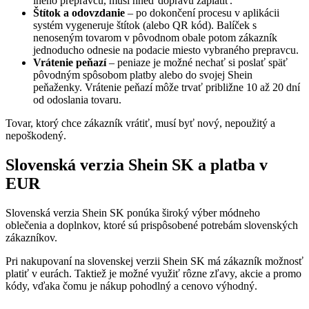
iného prepravcu, musí hneď dopravu zaplatiť.
Štítok a odovzdanie
– po dokončení procesu v aplikácii
systém vygeneruje štítok (alebo QR kód). Balíček s
nenoseným tovarom v pôvodnom obale potom zákazník
jednoducho odnesie na podacie miesto vybraného prepravcu.
Vrátenie peňazí
– peniaze je možné nechať si poslať späť
pôvodným spôsobom platby alebo do svojej Shein
peňaženky. Vrátenie peňazí môže trvať približne 10 až 20 dní
od odoslania tovaru.
Tovar, ktorý chce zákazník vrátiť, musí byť nový, nepoužitý a
nepoškodený.
Slovenská verzia Shein SK a platba v
EUR
Slovenská verzia Shein SK ponúka široký výber módneho
oblečenia a doplnkov, ktoré sú prispôsobené potrebám slovenských
zákazníkov.
Pri nakupovaní na slovenskej verzii Shein SK má zákazník možnosť
platiť v eurách. Taktiež je možné využiť rôzne zľavy, akcie a promo
kódy, vďaka čomu je nákup pohodlný a cenovo výhodný.