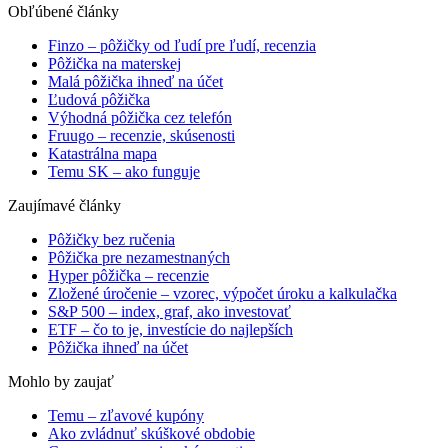
Obľúbené články
Finzo – pôžičky od ľudí pre ľudí, recenzia
Pôžička na materskej
Malá pôžička ihneď na účet
Ľudová pôžička
Výhodná pôžička cez telefón
Fruugo – recenzie, skúsenosti
Katastrálna mapa
Temu SK – ako funguje
Zaujímavé články
Pôžičky bez ručenia
Pôžička pre nezamestnaných
Hyper pôžička – recenzie
Zložené úročenie – vzorec, výpočet úroku a kalkulačka
S&P 500 – index, graf, ako investovať
ETF – čo to je, investície do najlepších
Pôžička ihneď na účet
Mohlo by zaujať
Temu – zľavové kupóny
Ako zvládnuť skúškové obdobie