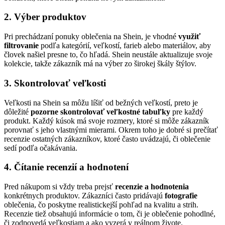
2. Výber produktov
Pri prechádzaní ponuky oblečenia na Shein, je vhodné
využiť
filtrovanie
podľa kategórií, veľkostí, farieb alebo materiálov, aby
človek našiel presne to, čo hľadá. Shein neustále aktualizuje svoje
kolekcie, takže zákazník má na výber zo širokej škály štýlov.
3. Skontrolovať veľkosti
Veľkosti na Shein sa môžu líšiť od bežných veľkostí, preto je
dôležité
pozorne skontrolovať veľkostné tabuľky
pre každý
produkt. Každý kúsok má svoje rozmery, ktoré si môže zákazník
porovnať s jeho vlastnými mierami. Okrem toho je dobré si prečítať
recenzie ostatných zákazníkov, ktoré často uvádzajú, či oblečenie
sedí podľa očakávania.
4. Čítanie recenzií a hodnotení
Pred nákupom si vždy treba prejsť
recenzie a hodnotenia
konkrétnych produktov. Zákazníci často pridávajú
fotografie
oblečenia, čo poskytne realistickejší pohľad na kvalitu a strih.
Recenzie tiež obsahujú informácie o tom, či je oblečenie pohodlné,
či zodpovedá veľkostiam a ako vyzerá v reálnom živote.