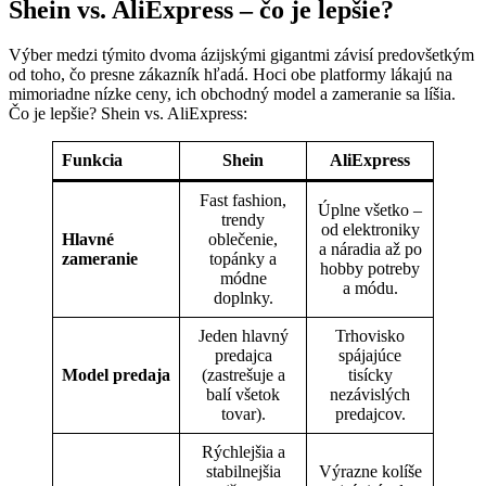
Shein vs. AliExpress – čo je lepšie?
Výber medzi týmito dvoma ázijskými gigantmi závisí predovšetkým
od toho, čo presne zákazník hľadá. Hoci obe platformy lákajú na
mimoriadne nízke ceny, ich obchodný model a zameranie sa líšia.
Čo je lepšie? Shein vs. AliExpress:
Funkcia
Shein
AliExpress
Fast fashion,
Úplne všetko –
trendy
od elektroniky
Hlavné
oblečenie,
a náradia až po
zameranie
topánky a
hobby potreby
módne
a módu.
doplnky.
Jeden hlavný
Trhovisko
predajca
spájajúce
Model predaja
(zastrešuje a
tisícky
balí všetok
nezávislých
tovar).
predajcov.
Rýchlejšia a
stabilnejšia
Výrazne kolíše