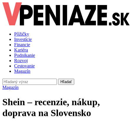
Pôžičky
Investície
Financie
Kariéra
Podnikanie
Rozvoj
Cestovanie
Magazín
Hľadať
Magazín
Shein – recenzie, nákup,
doprava na Slovensko