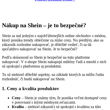
Nákup na Shein – je to bezpečné?
Shein sa stal jedným z najobľúbenejších online obchodov s módou,
ktorý ponúka trendy oblečenie za nízke ceny. No predtým, ako sa
zákazník rozhodne nakupovať, je dôležité vedieť, či sa dá
spoľahlivo nakupovať na Shein. Je to bezpečné?
Podľa skúseností so Shein je bezpečné na tejto platforme
nakupovať. V e-shope Shein nakupujú milióny ľudí a mnohí z nich
sú spokojní s platformou aj produktmi.
Tu sú niektoré dôležité aspekty, na základe ktorých sa môžu ľudia
rozhodnúť, či budú nakupovať na Shein.
1. Ceny a kvalita produktov
Ceny
– Shein je známy tým, že ponúka veľmi dostupné ceny
v porovnaní s inými módnymi reťazcami.
Kvalita
– niektorí zákazníci sú spokojní s kvalitou za túto