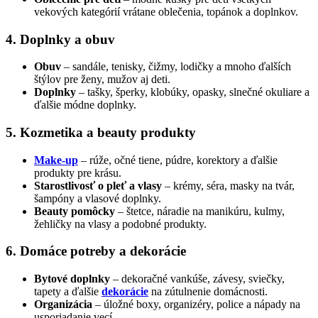
vekových kategórií vrátane oblečenia, topánok a doplnkov.
4. Doplnky a obuv
Obuv
– sandále, tenisky, čižmy, lodičky a mnoho ďalších
štýlov pre ženy, mužov aj deti.
Doplnky
– tašky, šperky, klobúky, opasky, slnečné okuliare a
ďalšie módne doplnky.
5. Kozmetika a beauty produkty
Make-up
– rúže, očné tiene, púdre, korektory a ďalšie
produkty pre krásu.
Starostlivosť o pleť a vlasy
– krémy, séra, masky na tvár,
šampóny a vlasové doplnky.
Beauty pomôcky
– štetce, náradie na manikúru, kulmy,
žehličky na vlasy a podobné produkty.
6. Domáce potreby a dekorácie
Bytové doplnky
– dekoračné vankúše, závesy, sviečky,
tapety a ďalšie
dekorácie
na zútulnenie domácnosti.
Organizácia
– úložné boxy, organizéry, police a nápady na
usporiadanie vecí.