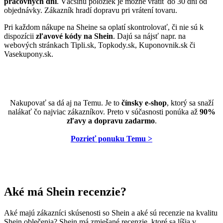
pracovných dní
. Väčšinu položiek je možné vrátiť do 30 dní od
objednávky. Zákazník hradí dopravu pri vrátení tovaru.
Pri každom nákupe na Sheine sa oplatí skontrolovať, či nie sú k
dispozícii
zľavové kódy na Shein
. Dajú sa nájsť napr. na
webových stránkach Tipli.sk, Topkody.sk, Kuponovnik.sk či
Vasekupony.sk.
Nakupovať sa dá aj na Temu. Je to
čínsky e-shop
, ktorý sa snaží
nalákať čo najviac zákazníkov. Preto v súčasnosti ponúka až
90%
zľavy a dopravu zadarmo
.
Pozrieť ponuku Temu >
Aké má Shein recenzie?
Aké majú zákazníci skúsenosti so Shein a aké sú recenzie na kvalitu
Shein oblečenia? Shein má zmiešané recenzie, ktoré sa líšia v