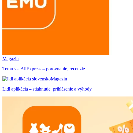
Magazín
Temu vs. AliExpress – porovnanie, recenzie
Magazín
Lidl aplikácia – stiahnutie, prihlásenie a výhody