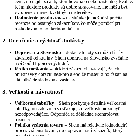
cenu, no nájdu sa aj tí, ktorí hovoria o nekonzistentnej kvalite.
Kým niektoré produkty sú dobre spracované, iné môžu byť
vyrobené z menej kvalitných materiálov.
Hodnotenie produktov
– na stránke je možné si prečítať
recenzie od ostatných zákazníkov, čo môže pomôcť pri
rozhodovaní o konkrétnom kúsku.
2. Doručenie a rýchlosť dodávky
Doprava na Slovensko
– dodacie lehoty sa môžu líšiť v
závislosti od krajiny. Shein doprava na Slovensko zvyčajne
trvá 5 až 11 pracovných dní.
Riziko meškania
– niektorí zákazníci uvádzajú, že ich
objednávky dorazili neskoro alebo že museli dlho čakať na
aktualizácie sledovania zásielky.
3. Veľkosti a návratnosť
Veľkostné tabuľky
– Shein poskytuje detailné veľkostné
tabuľky, no zákazníci sa sťažujú, že veľkosti môžu byť
nezodpovedajúce. Odporúča sa dôkladne skontrolovať
rozmery.
Politika vrátenia tovaru
– Shein má relatívne jednoduchý
proces vrátenia tovaru, no dopravu hradí zákazník, ktorý
posiela tovar späť.