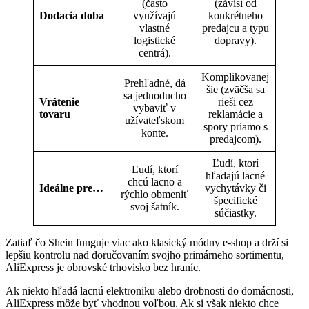
(často
(závisí od
Dodacia doba
využívajú
konkrétneho
vlastné
predajcu a typu
logistické
dopravy).
centrá).
Komplikovanej
Prehľadné, dá
šie (zväčša sa
sa jednoducho
Vrátenie
rieši cez
vybaviť v
tovaru
reklamácie a
užívateľskom
spory priamo s
konte.
predajcom).
Ľudí, ktorí
Ľudí, ktorí
hľadajú lacné
chcú lacno a
Ideálne pre…
vychytávky či
rýchlo obmeniť
špecifické
svoj šatník.
súčiastky.
Zatiaľ čo Shein funguje viac ako klasický módny e-shop a drží si
lepšiu kontrolu nad doručovaním svojho primárneho sortimentu,
AliExpress je obrovské trhovisko bez hraníc.
Ak niekto hľadá lacnú elektroniku alebo drobnosti do domácnosti,
AliExpress môže byť vhodnou voľbou. Ak si však niekto chce