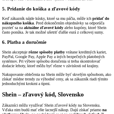
5. Pridanie do košíka a zľavové kódy
Keď zákazník nájde kúsky, ktoré sa mu páčia, môže ich
pridať do
nákupného košíka
. Pred dokončením objednávky sa odporúča
pozrieť sa na
aktuálne zľavové kódy
alebo kupóny, ktoré Shein
často ponúka. Je tak možné ušetriť ďalšie eurá z celkovej sumy.
6. Platba a doručenie
Shein akceptuje
rôzne spôsoby platby
vrátane kreditných kariet,
PayPal, Google Pay, Apple Pay a iných bezpečných platobných
systémov. Pri výbere spôsobu doručenia si treba skontrolovať
dodacie lehoty, ktoré môžu byť rôzne v závislosti od krajiny.
Nakupovanie oblečenia na Shein môže byť skvelým spôsobom, ako
získať módne trendy za výhodné ceny, ak sa zákazník riadi týmito
jednoduchými krokmi a tipmi.
Shein – zľavový kód, Slovensko
Zákazníci môžu využívať Shein zľavové kódy na Slovensku.
Vďaka nim budú mať ešte lacnejší nákup. Dajú získať priamo
na