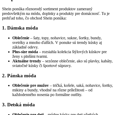
Shein ponúka rôznorodý sortiment produktov zameraný
predovšetkým na módu, doplnky a produkty pre domácnosť. Tu je
prehľad toho, čo obchod Shein ponúka:
1. Dámska móda
Oblečenie
– šaty, topy, nohavice, sukne, šortky, bundy,
svetríky a mnoho ďalších. V ponuke sú trendy kúsky aj
základné odevy.
Plus-size móda
– rozsiahla kolekcia štýlových kúskov pre
ženy s plnšími tvarmi.
Aktuálne trendy
– sezónne oblečenie, ako sú plavky, kabáty,
sviatočné kúsky či športové súpravy.
2. Pánska móda
Oblečenie pre mužov
– tričká, košele, saká, nohavice, šortky,
mikiny a bundy, vhodné na rôzne príležitosti – od
každodenného nosenia po formálne outfity.
3. Detská móda
Oblečenie pre deti
– módne kúsky pre deti všetkých