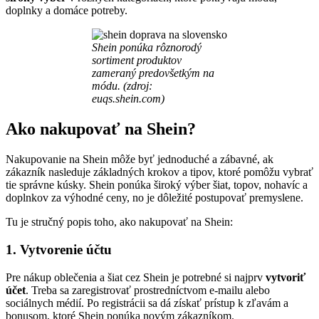
doplnky a domáce potreby.
Shein ponúka rôznorodý
sortiment produktov
zameraný predovšetkým na
módu.
(zdroj:
euqs.shein.com)
Ako nakupovať na Shein?
Nakupovanie na Shein môže byť jednoduché a zábavné, ak
zákazník nasleduje základných krokov a tipov, ktoré pomôžu vybrať
tie správne kúsky. Shein ponúka široký výber šiat, topov, nohavíc a
doplnkov za výhodné ceny, no je dôležité postupovať premyslene.
Tu je stručný popis toho, ako nakupovať na Shein:
1. Vytvorenie účtu
Pre nákup oblečenia a šiat cez Shein je potrebné si najprv
vytvoriť
účet
. Treba sa zaregistrovať prostredníctvom e-mailu alebo
sociálnych médií. Po registrácii sa dá získať prístup k zľavám a
bonusom, ktoré Shein ponúka novým zákazníkom.