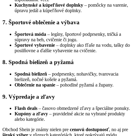
Kuchynské a kúpeľňové doplnky
– pomôcky na varenie,
úpravu jedál a kúpeľňové doplnky.
7. Športové oblečenie a výbava
Športová móda
– legíny, športové podprsenky, tričká a
súpravy na beh, cvičenie či jogu.
Športové vybavenie
– doplnky ako fľaše na vodu, tašky do
posilňovne a ďalšie vybavenie na cvičenie.
8. Spodná bielizeň a pyžamá
Spodná bielizeň
– podprsenky, nohavičky, tvarovacia
bielizeň, nočné košele a pyžamá.
Oblečenie na spanie
– pohodlné pyžamá a župany.
9. Výpredaje a zľavy
Flash deals
– časovo obmedzené zľavy a špeciálne ponuky.
Kupóny a zľavy
– pravidelné akcie na vybrané produkty
alebo kategórie.
Obchod Shein je známy nielen pre
cenovú dostupnosť
, no aj pre
široký výber
v rôznych kategóriách, ktoré pokrývajú módu,