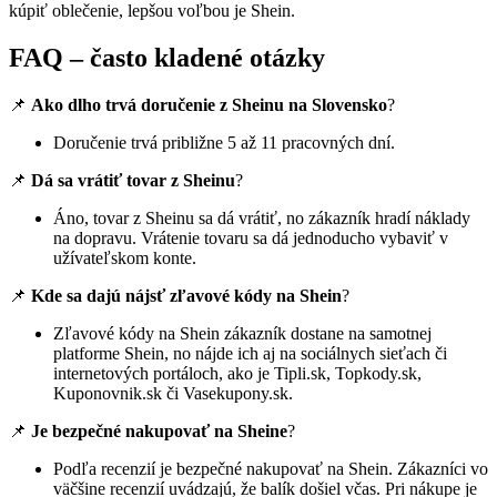
kúpiť oblečenie, lepšou voľbou je Shein.
FAQ – často kladené otázky
📌
Ako dlho trvá doručenie z Sheinu na Slovensko
?
Doručenie trvá približne 5 až 11 pracovných dní.
📌
Dá sa vrátiť tovar z Sheinu
?
Áno, tovar z Sheinu sa dá vrátiť, no zákazník hradí náklady
na dopravu. Vrátenie tovaru sa dá jednoducho vybaviť v
užívateľskom konte.
📌
Kde sa dajú nájsť zľavové kódy na Shein
?
Zľavové kódy na Shein zákazník dostane na samotnej
platforme Shein, no nájde ich aj na sociálnych sieťach či
internetových portáloch, ako je Tipli.sk, Topkody.sk,
Kuponovnik.sk či Vasekupony.sk.
📌
Je bezpečné nakupovať na Sheine
?
Podľa recenzií je bezpečné nakupovať na Shein. Zákazníci vo
väčšine recenzií uvádzajú, že balík došiel včas. Pri nákupe je