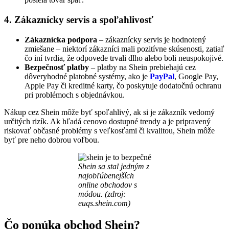
4. Zákaznícky servis a spoľahlivosť
Zákaznícka podpora
– zákaznícky servis je hodnotený
zmiešane – niektorí zákazníci mali pozitívne skúsenosti, zatiaľ
čo iní tvrdia, že odpovede trvali dlho alebo boli neuspokojivé.
Bezpečnosť platby
– platby na Shein prebiehajú cez
dôveryhodné platobné systémy, ako je
PayPal
, Google Pay,
Apple Pay či kreditné karty, čo poskytuje dodatočnú ochranu
pri problémoch s objednávkou.
Nákup cez Shein môže byť spoľahlivý, ak si je zákazník vedomý
určitých rizík. Ak hľadá cenovo dostupné trendy a je pripravený
riskovať občasné problémy s veľkosťami či kvalitou, Shein môže
byť pre neho dobrou voľbou.
Shein sa stal jedným z
najobľúbenejších
online obchodov s
módou. (zdroj:
euqs.shein.com)
Čo ponúka obchod Shein?