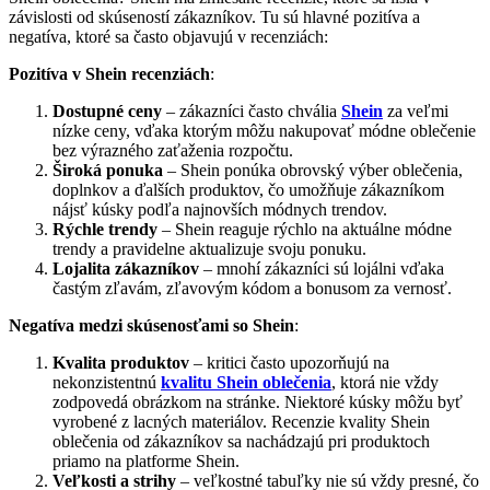
závislosti od skúseností zákazníkov. Tu sú hlavné pozitíva a
negatíva, ktoré sa často objavujú v recenziách:
Pozitíva v Shein recenziách
:
Dostupné ceny
– zákazníci často chvália
Shein
za veľmi
nízke ceny, vďaka ktorým môžu nakupovať módne oblečenie
bez výrazného zaťaženia rozpočtu.
Široká ponuka
– Shein ponúka obrovský výber oblečenia,
doplnkov a ďalších produktov, čo umožňuje zákazníkom
nájsť kúsky podľa najnovších módnych trendov.
Rýchle trendy
– Shein reaguje rýchlo na aktuálne módne
trendy a pravidelne aktualizuje svoju ponuku.
Lojalita zákazníkov
– mnohí zákazníci sú lojálni vďaka
častým zľavám, zľavovým kódom a bonusom za vernosť.
Negatíva medzi skúsenosťami so Shein
:
Kvalita produktov
– kritici často upozorňujú na
nekonzistentnú
kvalitu Shein oblečenia
, ktorá nie vždy
zodpovedá obrázkom na stránke. Niektoré kúsky môžu byť
vyrobené z lacných materiálov. Recenzie kvality Shein
oblečenia od zákazníkov sa nachádzajú pri produktoch
priamo na platforme Shein.
Veľkosti a strihy
– veľkostné tabuľky nie sú vždy presné, čo