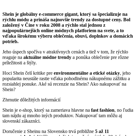
Shein je globálny e-commerce gigant, ktorý sa špecializuje na
rýchlu módu a prináša najnovšie trendy za dostupné ceny. Bol
založený v Číne v roku 2008 a rýchlo stal jednou z
najpopulárnejších online módnych platforiem na svete, a to
vďaka širokému výberu oblečenia, obuvi, doplnkov a domácich
potrieb.
Jeho úspech spočíva v atraktívnych cenách a tiež v tom, že rýchlo
reaguje na
aktuálne módne trendy
a ponúka oblečenie pre rôzne
príležitosti a štýly.
Hoci Shein čelí kritike pre
environmentálne a etické otázky
, jeho
popularita neustále rastie vďaka pohodlnému nákupnému zážitku a
rozsiahlej ponuke. Aké sú recenzie na Shein? Ako nakupovať na
Shein?
Zhrnutie dôležitých informácií
Shein je e-shop, ktorý sa zameriava hlavne na
fast fashion
, no ľudia
tam nájdu aj mnoho iných produktov. Nakupovať tam môžu aj
slovenskí zákazníci.
Doručenie z Sheinu na Slovensko trvá približne
5 až 11