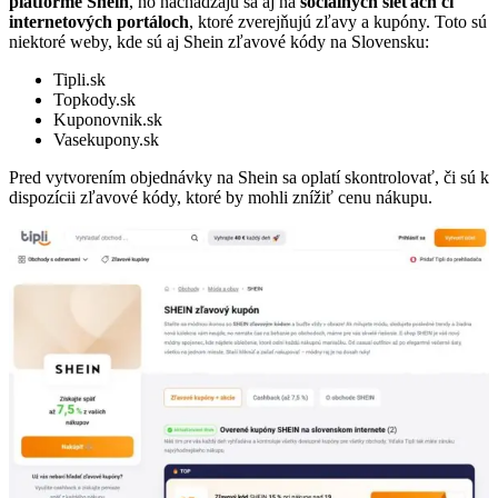
platforme Shein
, no nachádzajú sa aj na
sociálnych sieťach či
internetových portáloch
, ktoré zverejňujú zľavy a kupóny. Toto sú
niektoré weby, kde sú aj Shein zľavové kódy na Slovensku:
Tipli.sk
Topkody.sk
Kuponovnik.sk
Vasekupony.sk
Pred vytvorením objednávky na Shein sa oplatí skontrolovať, či sú k
dispozícii zľavové kódy, ktoré by mohli znížiť cenu nákupu.