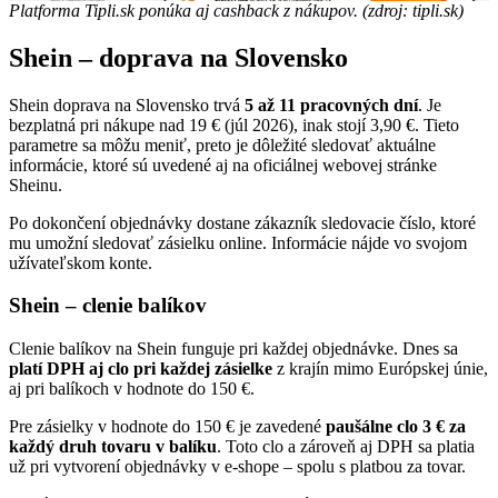
Platforma Tipli.sk ponúka aj cashback z nákupov. (zdroj: tipli.sk)
Shein – doprava na Slovensko
Shein doprava na Slovensko trvá
5 až 11 pracovných dní
. Je
bezplatná pri nákupe nad 19 € (júl 2026), inak stojí 3,90 €. Tieto
parametre sa môžu meniť, preto je dôležité sledovať aktuálne
informácie, ktoré sú uvedené aj na oficiálnej webovej stránke
Sheinu.
Po dokončení objednávky dostane zákazník sledovacie číslo, ktoré
mu umožní sledovať zásielku online. Informácie nájde vo svojom
užívateľskom konte.
Shein – clenie balíkov
Clenie balíkov na Shein funguje pri každej objednávke. Dnes sa
platí DPH aj clo pri každej zásielke
z krajín mimo Európskej únie,
aj pri balíkoch v hodnote do 150 €.
Pre zásielky v hodnote do 150 € je zavedené
paušálne clo 3 € za
každý druh tovaru v balíku
. Toto clo a zároveň aj DPH sa platia
už pri vytvorení objednávky v e-shope – spolu s platbou za tovar.