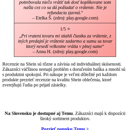
potrebovala niečo vrátiť tak dosť koplikovane som
našla cez co sa dá požiadať o vrátenie. Nie je
refundacia zjavná.
“
– Etelka Š. (zdroj: play.google.com)
1/5 ⭐
„
Pri vrateni tovaru mi stiahli čiastku za vrátenie, z
iných predajní je vrátenie zadarmo a sumu sa tovar
ktorý nesedí velkostne vrátia v plnej sume
“
– Anna H. (zdroj: play.google.com)
Recenzie na Shein sú rôzne a závisia od individuálnej skúsenosti.
Zákazníci väčšinou nemajú problém s doručením balíka a mnohí sú
s produktmi spokojní. Pri nákupe je veľmi dôležité pri každom
produkte prezrieť recenzie na kvalitu Shein oblečenia, ktoré
zverejňujú ľudia po prijatí zásielky.
Na Slovensku je dostupné aj Temu
. Zákazníci majú k dispozícii
široký sortiment produktov.
Pozrieť ponuku Temu >