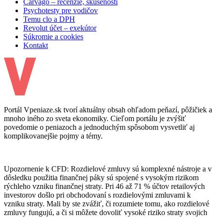
Carvago – recenzie, skúsenosti
Psychotesty pre vodičov
Temu clo a DPH
Revolut účet – exekútor
Súkromie a cookies
Kontakt
Portál Vpeniaze.sk tvorí aktuálny obsah ohľadom peňazí, pôžičiek a
mnoho iného zo sveta ekonomiky. Cieľom portálu je zvýšiť
povedomie o peniazoch a jednoduchým spôsobom vysvetliť aj
komplikovanejšie pojmy a témy.
Upozornenie k CFD: Rozdielové zmluvy sú komplexné nástroje a v
dôsledku použitia finančnej páky sú spojené s vysokým rizikom
rýchleho vzniku finančnej straty. Pri 46 až 71 % účtov retailových
investorov došlo pri obchodovaní s rozdielovými zmluvami k
vzniku straty. Mali by ste zvážiť, či rozumiete tomu, ako rozdielové
zmluvy fungujú, a či si môžete dovoliť vysoké riziko straty svojich