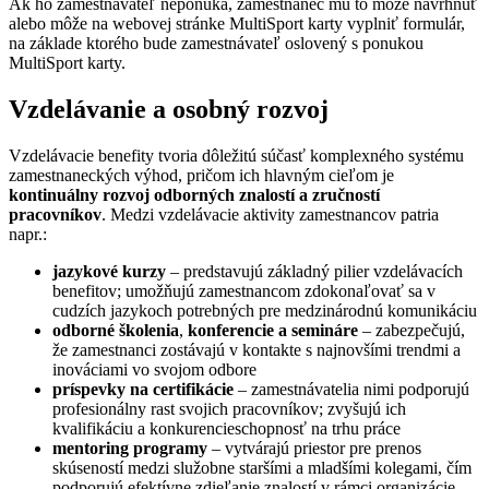
Ak ho zamestnávateľ neponúka, zamestnanec mu to môže navrhnúť
alebo môže na webovej stránke MultiSport karty vyplniť formulár,
na základe ktorého bude zamestnávateľ oslovený s ponukou
MultiSport karty.
Vzdelávanie a osobný rozvoj
Vzdelávacie benefity tvoria dôležitú súčasť komplexného systému
zamestnaneckých výhod, pričom ich hlavným cieľom je
kontinuálny rozvoj odborných znalostí a zručností
pracovníkov
. Medzi vzdelávacie aktivity zamestnancov patria
napr.:
jazykové kurzy
– predstavujú základný pilier vzdelávacích
benefitov; umožňujú zamestnancom zdokonaľovať sa v
cudzích jazykoch potrebných pre medzinárodnú komunikáciu
odborné školenia
,
konferencie a semináre
– zabezpečujú,
že zamestnanci zostávajú v kontakte s najnovšími trendmi a
inováciami vo svojom odbore
príspevky na certifikácie
– zamestnávatelia nimi podporujú
profesionálny rast svojich pracovníkov; zvyšujú ich
kvalifikáciu a konkurencieschopnosť na trhu práce
mentoring programy
– vytvárajú priestor pre prenos
skúseností medzi služobne staršími a mladšími kolegami, čím
podporujú efektívne zdieľanie znalostí v rámci organizácie