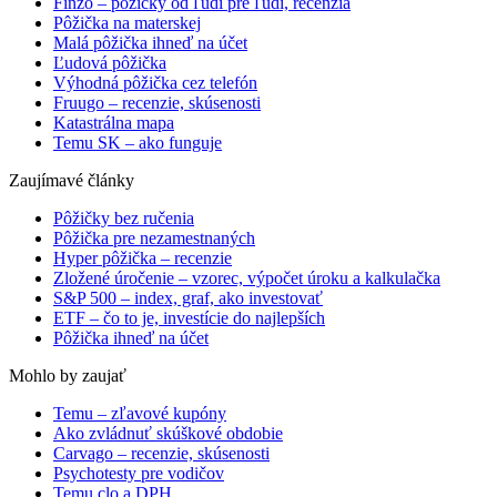
Finzo – pôžičky od ľudí pre ľudí, recenzia
Pôžička na materskej
Malá pôžička ihneď na účet
Ľudová pôžička
Výhodná pôžička cez telefón
Fruugo – recenzie, skúsenosti
Katastrálna mapa
Temu SK – ako funguje
Zaujímavé články
Pôžičky bez ručenia
Pôžička pre nezamestnaných
Hyper pôžička – recenzie
Zložené úročenie – vzorec, výpočet úroku a kalkulačka
S&P 500 – index, graf, ako investovať
ETF – čo to je, investície do najlepších
Pôžička ihneď na účet
Mohlo by zaujať
Temu – zľavové kupóny
Ako zvládnuť skúškové obdobie
Carvago – recenzie, skúsenosti
Psychotesty pre vodičov
Temu clo a DPH