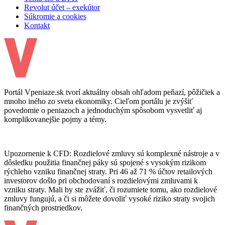
Revolut účet – exekútor
Súkromie a cookies
Kontakt
Portál Vpeniaze.sk tvorí aktuálny obsah ohľadom peňazí, pôžičiek a
mnoho iného zo sveta ekonomiky. Cieľom portálu je zvýšiť
povedomie o peniazoch a jednoduchým spôsobom vysvetliť aj
komplikovanejšie pojmy a témy.
Upozornenie k CFD: Rozdielové zmluvy sú komplexné nástroje a v
dôsledku použitia finančnej páky sú spojené s vysokým rizikom
rýchleho vzniku finančnej straty. Pri 46 až 71 % účtov retailových
investorov došlo pri obchodovaní s rozdielovými zmluvami k
vzniku straty. Mali by ste zvážiť, či rozumiete tomu, ako rozdielové
zmluvy fungujú, a či si môžete dovoliť vysoké riziko straty svojich
finančných prostriedkov.