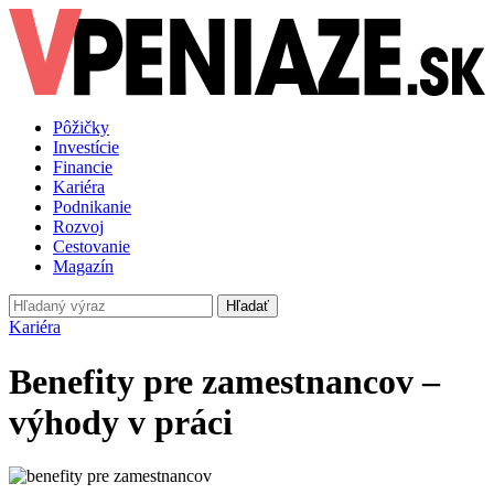
Pôžičky
Investície
Financie
Kariéra
Podnikanie
Rozvoj
Cestovanie
Magazín
Hľadať
Kariéra
Benefity pre zamestnancov –
výhody v práci