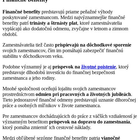
Finančné benefity
predstavujú priame peňažné výhody
poskytované zamestnancom. Medzi najvýznamnejšie finančné
benefity patrí
trinásty a štrnásty
plat
, ktoré zamestnávatelia
vyplácajú ako dodatočnú odmenu, zvyčajne v letnom a zimnom
období.
Zamestnávatelia tiež často
prispievajú na dôchodkové sporenie
svojich zamestnancov, čím im pomáhajú zabezpečiť finančnú
stabilitu v dôchodkovom veku.
Podobne významný je aj
príspevok na
životné poistenie
, ktorý
predstavuje dlhodobú investíciu do finančnej bezpečnosti
zamestnanca a jeho rodiny.
Mnohé spoločnosti oceňujú lojalitu svojich zamestnancov
prostredníctvom
odmien pri pracovných a životných jubileách
.
Tieto jednorazové finančné odmeny predstavujú uznanie dlhoročnej
práce a osobných míľnikov v živote zamestnanca.
Pre zamestnancov dochádzajúcich do práce z väčších vzdialeností je
významným benefitom
príspevok na dopravu do zamestnania
,
ktorý pomáha zmierniť ich cestovné náklady.
Medzi obľúbené sezónne finančné benefity patria
vianočné