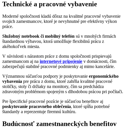
Technické a pracovné vybavenie
Moderné spoločnosti kladú dôraz na kvalitné pracovné vybavenie
svojich zamestnancov, ktoré je nevyhnutné pre efektívny výkon
práce.
Služobný
notebook či mobilný
telefón
sú v mnohých firmách
štandardnou výbavou, ktorá umožňuje flexibilnú prácu z
akéhokoľvek miesta.
V súvislosti s nárastom práce z domu spoločnosti prispievajú
zamestnancom aj na
internetové pripojenie
v domácnosti, čím
zabezpečujú stabilné pracovné podmienky aj mimo kancelárie.
Významnou súčasťou podpory je poskytovanie
ergonomického
vybavenia
pre prácu z domu, ktoré zahŕňa kvalitné pracovné
stoličky, stoly či držiaky na monitory, čím sa predchádza
zdravotným problémom spojeným s dlhodobou prácou pri počítači.
Pre špecifické pracovné pozície je súčasťou benefitov aj
poskytovanie pracovného oblečenia
, ktoré spĺňa potrebné
štandardy a reprezentuje firemnú kultúru.
Budúcnosť zamestnaneckých benefitov