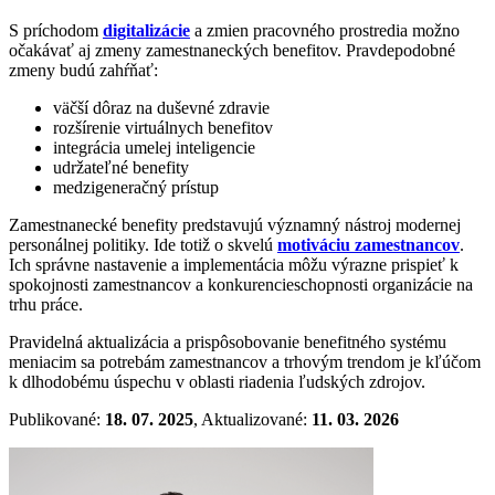
S príchodom
digitalizácie
a zmien pracovného prostredia možno
očakávať aj zmeny zamestnaneckých benefitov. Pravdepodobné
zmeny budú zahŕňať:
väčší dôraz na duševné zdravie
rozšírenie virtuálnych benefitov
integrácia umelej inteligencie
udržateľné benefity
medzigeneračný prístup
Zamestnanecké benefity predstavujú významný nástroj modernej
personálnej politiky. Ide totiž o skvelú
motiváciu zamestnancov
.
Ich správne nastavenie a implementácia môžu výrazne prispieť k
spokojnosti zamestnancov a konkurencieschopnosti organizácie na
trhu práce.
Pravidelná aktualizácia a prispôsobovanie benefitného systému
meniacim sa potrebám zamestnancov a trhovým trendom je kľúčom
k dlhodobému úspechu v oblasti riadenia ľudských zdrojov.
Publikované:
18. 07. 2025
, Aktualizované:
11. 03. 2026