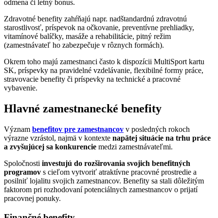
odmena či letný bonus.
Zdravotné benefity zahŕňajú napr. nadštandardnú zdravotnú
starostlivosť, príspevok na očkovanie, preventívne prehliadky,
vitamínové balíčky, masáže a rehabilitácie, pitný režim
(zamestnávateľ ho zabezpečuje v rôznych formách).
Okrem toho majú zamestnanci často k dispozícii MultiSport kartu
SK, príspevky na pravidelné vzdelávanie, flexibilné formy práce,
stravovacie benefity či príspevky na technické a pracovné
vybavenie.
Hlavné zamestnanecké benefity
Význam
benefitov pre zamestnancov
v posledných rokoch
výrazne vzrástol, najmä v kontexte
napätej situácie na trhu práce
a zvyšujúcej sa konkurencie
medzi zamestnávateľmi.
Spoločnosti
investujú do rozširovania svojich benefitných
programov
s cieľom vytvoriť atraktívne pracovné prostredie a
posilniť lojalitu svojich zamestnancov. Benefity sa stali dôležitým
faktorom pri rozhodovaní potenciálnych zamestnancov o prijatí
pracovnej ponuky.
Finančné benefity