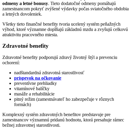
odmeny a letné bonusy
. Tieto dodatočné odmeny pomáhajú
zamestnancom pokryť zvýšené výdavky počas sviatočného obdobia
a letných dovoleniek.
Všetky tieto finančné benefity tvoria ucelený systém peňažných
výhod, ktoré významne dopĺňajú základnú mzdu a zvyšujú celkovú
atraktivitu pracovného miesta.
Zdravotné benefity
Zdravotné benefity podporujú zdravý životný štýl a prevenciu
ochorení:
nadštandardná zdravotná starostlivosť
príspevok na očkovanie
preventívne prehliadky
vitamínové balíčky
masáže a rehabilitácie
pitný režim (zamestnávateľ ho zabezpečuje v rôznych
formách)
Komplexný systém zdravotných benefitov predstavuje pre
zamestnancov významnú pridanú hodnotu, ktorá presahuje rámec
bežnej zdravotnej starostlivosti.