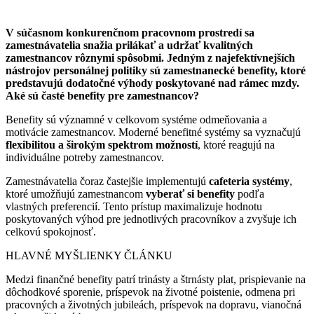
V súčasnom konkurenčnom pracovnom prostredí sa
zamestnávatelia snažia prilákať a udržať kvalitných
zamestnancov rôznymi spôsobmi. Jedným z najefektívnejších
nástrojov personálnej politiky sú zamestnanecké benefity, ktoré
predstavujú dodatočné výhody poskytované nad rámec mzdy.
Aké sú časté benefity pre zamestnancov?
Benefity sú významné v celkovom systéme odmeňovania a
motivácie zamestnancov. Moderné benefitné systémy sa vyznačujú
flexibilitou a širokým spektrom možností
, ktoré reagujú na
individuálne potreby zamestnancov.
Zamestnávatelia čoraz častejšie implementujú
cafeteria
systémy
,
ktoré umožňujú zamestnancom
vyberať si benefity
podľa
vlastných preferencií. Tento prístup maximalizuje hodnotu
poskytovaných výhod pre jednotlivých pracovníkov a zvyšuje ich
celkovú spokojnosť.
HLAVNÉ MYŠLIENKY ČLÁNKU
Medzi finančné benefity patrí trinásty a štrnásty plat, prispievanie na
dôchodkové sporenie, príspevok na životné poistenie, odmena pri
pracovných a životných jubileách, príspevok na dopravu, vianočná