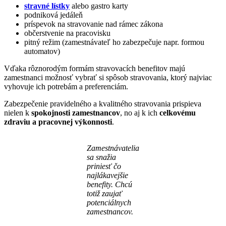
stravné lístky
alebo gastro karty
podniková jedáleň
príspevok na stravovanie nad rámec zákona
občerstvenie na pracovisku
pitný režim (zamestnávateľ ho zabezpečuje napr. formou
automatov)
Vďaka rôznorodým formám stravovacích benefitov majú
zamestnanci možnosť vybrať si spôsob stravovania, ktorý najviac
vyhovuje ich potrebám a preferenciám.
Zabezpečenie pravidelného a kvalitného stravovania prispieva
nielen k
spokojnosti
zamestnancov
, no aj k ich
celkovému
zdraviu a pracovnej
výkonnosti
.
Zamestnávatelia
sa snažia
priniesť čo
najlákavejšie
benefity. Chcú
totiž zaujať
potenciálnych
zamestnancov.