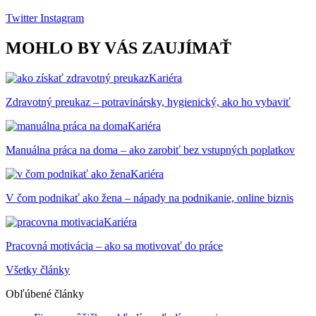
Twitter
Instagram
MOHLO BY VÁS ZAUJÍMAŤ
Kariéra
Zdravotný preukaz – potravinársky, hygienický, ako ho vybaviť
Kariéra
Manuálna práca na doma – ako zarobiť bez vstupných poplatkov
Kariéra
V čom podnikať ako žena – nápady na podnikanie, online biznis
Kariéra
Pracovná motivácia – ako sa motivovať do práce
Všetky články
Obľúbené články