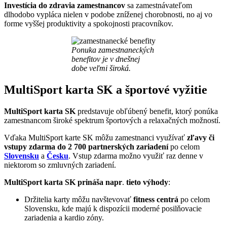
Investícia do zdravia zamestnancov
sa zamestnávateľom
dlhodobo vypláca nielen v podobe zníženej chorobnosti, no aj vo
forme vyššej produktivity a spokojnosti pracovníkov.
Ponuka zamestnaneckých
benefitov je v dnešnej
dobe veľmi široká.
MultiSport karta SK a športové vyžitie
MultiSport karta SK
predstavuje obľúbený benefit, ktorý ponúka
zamestnancom široké spektrum športových a relaxačných možností.
Vďaka MultiSport karte SK môžu zamestnanci využívať
zľavy či
vstupy zdarma do 2 700 partnerských zariadení
po celom
Slovensku
a
Česku
. Vstup zdarma možno využiť raz denne v
niektorom so zmluvných zariadení.
MultiSport karta SK prináša napr
.
tieto výhody
:
Držitelia karty môžu navštevovať
fitness centrá
po celom
Slovensku, kde majú k dispozícii moderné posilňovacie
zariadenia a kardio zóny.