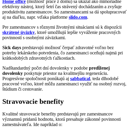
Home office
(možnosť práce z domu) sa ukázal ako mimoriadne
efektívny nástroj, ktorý šetrí čas strávený dochádzaním a zvyšuje
produktivitu zamestnancov. So zamestnancami sa dá spolupracovať
aj na diaľku, napr. vďaka platforme
slido.com
.
Pre zamestnancov s rôznymi životnými situáciami sú k dispozícii
skrátené úväzky
, ktoré umožňujú lepšie vyváženie pracovných
povinností s osobnými záväzkami.
Sick days
predstavujú možnosť čerpať zdravotné voľno bez
potreby lekárskeho potvrdenia, čo zamestnanci oceňujú najmä pri
krátkodobých zdravotných ťažkostiach.
Nadštandardný počet dní dovolenky v podobe
predĺženej
dovolenky
poskytuje priestor na kvalitnejšiu regeneráciu.
Progresívne spoločnosti ponúkajú aj
sabbatical
, teda dlhodobé
pracovné voľno, ktoré môžu zamestnanci využiť na osobný rozvoj,
štúdium či cestovanie.
Stravovacie benefity
Kvalitné stravovacie benefity predstavujú pre zamestnancov
významnú pridanú hodnotu, ktorá presahuje zákonné povinnosti
zamestnávateľa. Ide napríklad o: