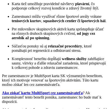
Karta tiež umožňuje pravidelné návštevy
plavární
, čo
podporuje celkový rozvoj kondície a zdravý životný štýl.
Zamestnanci môžu využívať rôzne športové areály vrátane
tenisových kurtov
,
squashových centier či športových hál
.
Pre milovníkov skupinových aktivít karta sprístupňuje účasť
na rôznych druhoch skupinových cvičení,
od jogy cez
aerobik až po spinning
.
Súčasťou ponuky sú aj
relaxačné procedúry
, ktoré
pomáhajú pri regenerácii a odbúravaní stresu.
Komplexnosť benefitu dopĺňajú
wellness
služby
zahŕňajúce
sauny, vírivky a ďalšie relaxačné zariadenia, ktoré prispievajú
k celkovej pohode a zdraviu zamestnancov.
Pre zamestnancov je MultiSport karta SK významným benefitom,
ktorý ich motivuje venovať sa športovým aktivitám. Túto kartu
možno získať len cez zamestnávateľa.
Ako získať kartu MultiSport cez zamestnávateľa
? Ak
zamestnávateľ tento benefit ponúka, zamestnanec ho bude mať k
dispozícii.