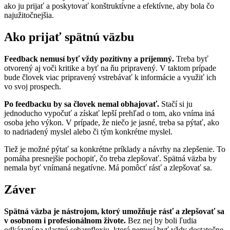
ako ju prijať a poskytovať konštruktívne a efektívne, aby bola čo
najužitočnejšia.
Ako prijať spätnú väzbu
Feedback nemusí byť vždy pozitívny a príjemný.
Treba byť
otvorený aj voči kritike a byť na ňu pripravený. V taktom prípade
bude človek viac pripravený vstrebávať k informácie a využiť ich
vo svoj prospech.
Po feedbacku by sa človek nemal obhajovať.
Stačí si ju
jednoducho vypočuť a získať lepší prehľad o tom, ako vníma iná
osoba jeho výkon. V prípade, že niečo je jasné, treba sa pýtať, ako
to nadriadený myslel alebo či tým konkrétne myslel.
Tiež je možné pýtať sa konkrétne príklady a návrhy na zlepšenie. To
pomáha presnejšie pochopiť, čo treba zlepšovať. Spätná väzba by
nemala byť vnímaná negatívne. Má pomôcť rásť a zlepšovať sa.
Záver
Spätná väzba je nástrojom, ktorý umožňuje rásť a zlepšovať sa
v osobnom i profesionálnom živote.
Bez nej by boli ľudia
odkázaní na vlastnú sebareflexiu, ktorá nemusí byť vždy dostatočne