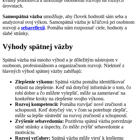
kvality jednotlivca a umožňuje osobnému rozvoju na rôznych
úrovniach.
Samospätná väzba
umožňuje, aby človek hodnotil sám seba a
analyzoval svoj výkon. Samospätná väzba je kľúčová pri osobnom
rozvoji a
sebareflexii
. Pomáha nám rozpoznať ciele, hodnoty a
slabé stránky.
Výhody spätnej väzby
Spätná väzba má mnoho výhod a je dôležitým nástrojom v
osobnom, profesionálnom a organizačnom rozvoji. Niektoré z
hlavných výhod spätnej väzby zahŕňajú:
Zlepšenie výkonu:
Spätná väzba pomáha identifikovať
oblasti na zlepšenie. Keď má dotyčný informácie o tom, čo
robí dobre a čo môžete vylepšiť, môže sa zameriavať na
konkrétne kroky na zlepšenie svojho výkonu.
Rozvoj kompetencií:
Pomáha rozvíjať nové zručnosti a
schopnosti. Keď dotyčný vie, v čom sa potrebuje zlepšiť,
môže sa lepšie sústrediť na rozvoj zručností a schopností.
Zvýšenie sebavedomia:
Pozitívna spätná väzba potvrdzuje
silné stránky a úspechy, čo môže zvýšiť sebavedomie a
motiváciu.
Rozvoj vzťahov:
Spätná väzba môže viesť k lepšiemu