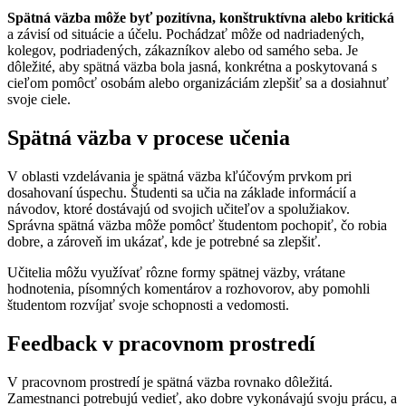
Spätná väzba môže byť pozitívna, konštruktívna alebo kritická
a závisí od situácie a účelu. Pochádzať môže od nadriadených,
kolegov, podriadených, zákazníkov alebo od samého seba. Je
dôležité, aby spätná väzba bola jasná, konkrétna a poskytovaná s
cieľom pomôcť osobám alebo organizáciám zlepšiť sa a dosiahnuť
svoje ciele.
Spätná väzba v procese učenia
V oblasti vzdelávania je spätná väzba kľúčovým prvkom pri
dosahovaní úspechu. Študenti sa učia na základe informácií a
návodov, ktoré dostávajú od svojich učiteľov a spolužiakov.
Správna spätná väzba môže pomôcť študentom pochopiť, čo robia
dobre, a zároveň im ukázať, kde je potrebné sa zlepšiť.
Učitelia môžu využívať rôzne formy spätnej väzby, vrátane
hodnotenia, písomných komentárov a rozhovorov, aby pomohli
študentom rozvíjať svoje schopnosti a vedomosti.
Feedback v pracovnom prostredí
V pracovnom prostredí je spätná väzba rovnako dôležitá.
Zamestnanci potrebujú vedieť, ako dobre vykonávajú svoju prácu, a