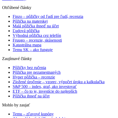
Obľúbené články
Finzo – pôžičky od ľudí pre ľudí, recenzia
Pôžička na materskej
Malá pôžička ihneď na účet
Ľudová pôžička
Výhodná pôžička cez telefón
Fruugo – recenzie, skúsenosti
Katastrálna mapa
Temu SK – ako funguje
Zaujímavé články
Pôžičky bez ručenia
Pôžička pre nezamestnaných
Hyper pôžička – recenzie
Zložené úročenie – vzorec, výpočet úroku a kalkulačka
S&P 500 – index, graf, ako investovať
ETF – čo to je, investície do najlepších
Pôžička ihneď na účet
Mohlo by zaujať
Temu – zľavové kupóny