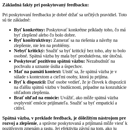
Základná fakty pri poskytovaný feedbacku:
Pri poskytovaní feedbacku je dobré držať sa určitých pravidiel. Toto
sú tie základné:
Byť konkrétny:
Poskytovať konkrétne príklady toho, čo má
byť zlepšené alebo čo bolo dobre.
Byť konštruktívny:
Zamerať sa na riešenia a návrhy na
zlepšenie, nie len na problémy.
Nebyť kritický:
Snažiť sa byť kritický bez toho, aby to bolo
osobné. Spätná väzba by mala byť produktívna, nie útočná.
Poskytovať pozitívnu spätnú väzbu:
Nezabudnúť na
pochvalu a uznanie úsilia a úspechov.
Mať na pamäti kontext:
Uistiť sa, že spätná väzba je v
súlade s kontextom a cieľmi osoby, ktorá ju prijíma.
Byť k dispozícii:
Dať osobe vedieť, že je človek k dispozícii
na ďalšiu spätnú väzbu v budúcnosti, prípadne na konzultácie
ohľadom zlepšenia.
Brať ohľad na emócie:
Uvážiť, ako môže spätná väzba
ovplyvniť emócie prijímateľa. Snažiť sa byť empatickí a
citliví.
Spätná väzba, v preklade feedback, je dôležitým nástrojom pre
rozvoj a zlepšenie
, a správne poskytovaná a prijímaná môže viesť k
pozitívnym zmenám a rastu. Jej efektivita závisí na tom, ako ju