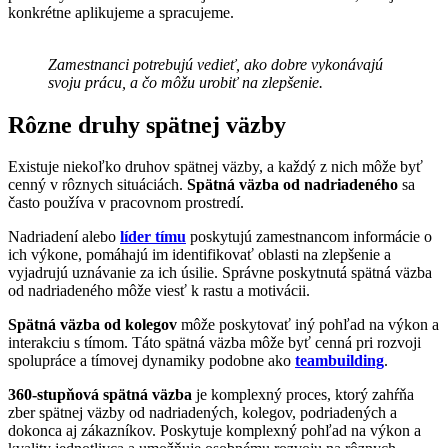
konkrétne aplikujeme a spracujeme.
Zamestnanci potrebujú vedieť, ako dobre vykonávajú
svoju prácu, a čo môžu urobiť na zlepšenie.
Rôzne druhy spätnej väzby
Existuje niekoľko druhov spätnej väzby, a každý z nich môže byť
cenný v rôznych situáciách.
Spätná väzba od nadriadeného
sa
často používa v pracovnom prostredí.
Nadriadení alebo
líder tímu
poskytujú zamestnancom informácie o
ich výkone, pomáhajú im identifikovať oblasti na zlepšenie a
vyjadrujú uznávanie za ich úsilie. Správne poskytnutá spätná väzba
od nadriadeného môže viesť k rastu a motivácii.
Spätná väzba od kolegov
môže poskytovať iný pohľad na výkon a
interakciu s tímom. Táto spätná väzba môže byť cenná pri rozvoji
spolupráce a tímovej dynamiky podobne ako
teambuilding
.
360-stupňová spätná väzba
je komplexný proces, ktorý zahŕňa
zber spätnej väzby od nadriadených, kolegov, podriadených a
dokonca aj zákazníkov. Poskytuje komplexný pohľad na výkon a