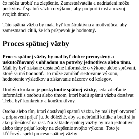
čo môžu urobiť na zlepšenie. Zamestnávatelia a nadriadení môžu
poskytovať spätnú väzbu o výkone, aby podporili rast a rozvoj
svojich tímov.
Táto spätná väzba by mala byť konštruktívna a motivujúca, aby
zamestnanci cítili, že ich príspevok je hodnotný.
Proces spätnej väzby
Proces spätnej väzby by mal byť dobre premyslený a
uskutočňovaný s ohľadom na potreby jednotlivca alebo tímu.
Mali by byť získané dostatočné informácie o výkone alebo správaní,
ktoré sa má hodnotiť. To môže zahŕňať sledovanie výkonu,
hodnotenie výsledkov a získavanie názorov od kolegov.
Druhým krokom je
poskytnutie spätnej väzby
, teda zdieľanie
informácií s osobou alebo tímom, ktorí budú spätnú väzbu dostávať.
Treba byť konkrétny a konštruktívny.
Osoba alebo tím, ktorí dostávajú spätnú väzbu, by mali byť otvorení
a pripravení prijať ju. Je dôležité, aby sa nebránili kritike a brali si ju
ako príležitosť na rast. Na základe spätnej väzby by mali jednotlivci
alebo tímy prijať kroky na zlepšenie svojho výkonu. Toto je
kľúčový aspekt procesu spätnej väzby.