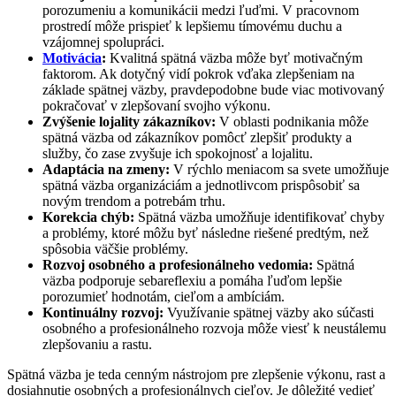
porozumeniu a komunikácii medzi ľuďmi. V pracovnom
prostredí môže prispieť k lepšiemu tímovému duchu a
vzájomnej spolupráci.
Motivácia
:
Kvalitná spätná väzba môže byť motivačným
faktorom. Ak dotyčný vidí pokrok vďaka zlepšeniam na
základe spätnej väzby, pravdepodobne bude viac motivovaný
pokračovať v zlepšovaní svojho výkonu.
Zvýšenie lojality zákazníkov:
V oblasti podnikania môže
spätná väzba od zákazníkov pomôcť zlepšiť produkty a
služby, čo zase zvyšuje ich spokojnosť a lojalitu.
Adaptácia na zmeny:
V rýchlo meniacom sa svete umožňuje
spätná väzba organizáciám a jednotlivcom prispôsobiť sa
novým trendom a potrebám trhu.
Korekcia chýb:
Spätná väzba umožňuje identifikovať chyby
a problémy, ktoré môžu byť následne riešené predtým, než
spôsobia väčšie problémy.
Rozvoj osobného a profesionálneho vedomia:
Spätná
väzba podporuje sebareflexiu a pomáha ľuďom lepšie
porozumieť hodnotám, cieľom a ambíciám.
Kontinuálny rozvoj:
Využívanie spätnej väzby ako súčasti
osobného a profesionálneho rozvoja môže viesť k neustálemu
zlepšovaniu a rastu.
Spätná väzba je teda cenným nástrojom pre zlepšenie výkonu, rast a
dosiahnutie osobných a profesionálnych cieľov. Je dôležité vedieť