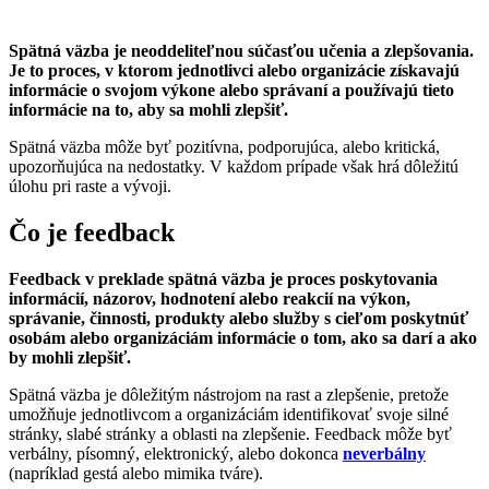
Spätná väzba je neoddeliteľnou súčasťou učenia a zlepšovania.
Je to proces, v ktorom jednotlivci alebo organizácie získavajú
informácie o svojom výkone alebo správaní a používajú tieto
informácie na to, aby sa mohli zlepšiť.
Spätná väzba môže byť pozitívna, podporujúca, alebo kritická,
upozorňujúca na nedostatky. V každom prípade však hrá dôležitú
úlohu pri raste a vývoji.
Čo je feedback
Feedback v preklade spätná väzba je proces poskytovania
informácií, názorov, hodnotení alebo reakcií na výkon,
správanie, činnosti, produkty alebo služby s cieľom poskytnúť
osobám alebo organizáciám informácie o tom, ako sa darí a ako
by mohli zlepšiť.
Spätná väzba je dôležitým nástrojom na rast a zlepšenie, pretože
umožňuje jednotlivcom a organizáciám identifikovať svoje silné
stránky, slabé stránky a oblasti na zlepšenie. Feedback môže byť
verbálny, písomný, elektronický, alebo dokonca
neverbálny
(napríklad gestá alebo mimika tváre).