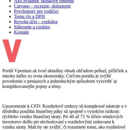
Ako zvládnuť skúškové obdobie
Carvago – recenzie, skúsenosti
Psychotesty pre vodičov
Temu clo a DPH
Revolut účet – exekútor
Súkromie a cookies
Kontakt
Portál Vpeniaze.sk tvorí aktuálny obsah ohľadom peňazí, pôžičiek a
mnoho iného zo sveta ekonomiky. Cieľom portálu je zvýšiť
povedomie o peniazoch a jednoduchým spôsobom vysvetliť aj
komplikovanejšie pojmy a témy.
Upozornenie k CFD: Rozdielové zmluvy sú komplexné nástroje a v
dôsledku použitia finančnej páky sú spojené s vysokým rizikom
rýchleho vzniku finančnej straty. Pri 46 až 71 % účtov retailových
investorov došlo pri obchodovaní s rozdielovými zmluvami k
vzniku straty. Mali by ste zvážiť, či rozumiete tomu, ako rozdielové