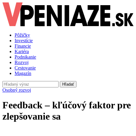
Pôžičky
Investície
Financie
Kariéra
Podnikanie
Rozvoj
Cestovanie
Magazín
Hľadať
Osobný rozvoj
Feedback – kľúčový faktor pre
zlepšovanie sa