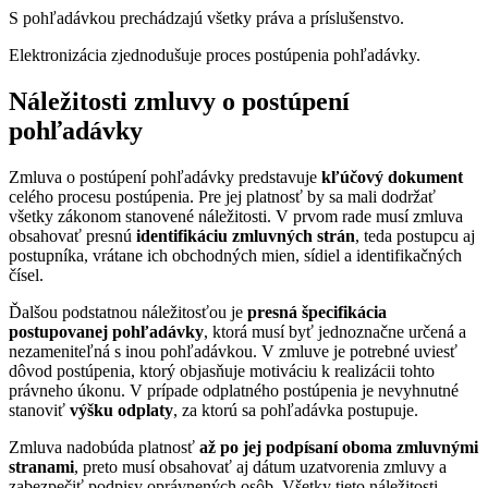
S pohľadávkou prechádzajú všetky práva a príslušenstvo.
Elektronizácia zjednodušuje proces postúpenia pohľadávky.
Náležitosti zmluvy o postúpení
pohľadávky
Zmluva o postúpení pohľadávky predstavuje
kľúčový dokument
celého procesu postúpenia. Pre jej platnosť by sa mali dodržať
všetky zákonom stanovené náležitosti. V prvom rade musí zmluva
obsahovať presnú
identifikáciu zmluvných strán
, teda postupcu aj
postupníka, vrátane ich obchodných mien, sídiel a identifikačných
čísel.
Ďalšou podstatnou náležitosťou je
presná špecifikácia
postupovanej pohľadávky
, ktorá musí byť jednoznačne určená a
nezameniteľná s inou pohľadávkou. V zmluve je potrebné uviesť
dôvod postúpenia, ktorý objasňuje motiváciu k realizácii tohto
právneho úkonu. V prípade odplatného postúpenia je nevyhnutné
stanoviť
výšku odplaty
, za ktorú sa pohľadávka postupuje.
Zmluva nadobúda platnosť
až po jej podpísaní oboma zmluvnými
stranami
, preto musí obsahovať aj dátum uzatvorenia zmluvy a
zabezpečiť podpisy oprávnených osôb. Všetky tieto náležitosti