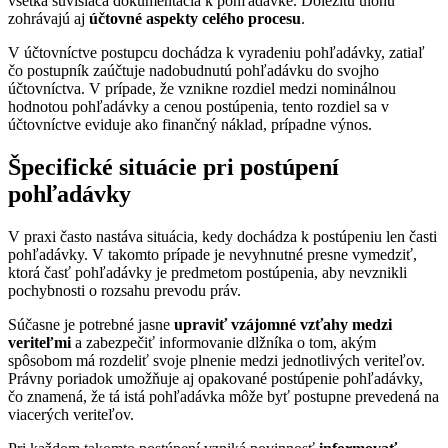
všetka súvisiaca dokumentácia k pohľadávke. Dôležitú úlohu
zohrávajú aj
účtovné aspekty celého procesu
.
V účtovníctve postupcu dochádza k vyradeniu pohľadávky, zatiaľ
čo postupník zaúčtuje nadobudnutú pohľadávku do svojho
účtovníctva. V prípade, že vznikne rozdiel medzi nominálnou
hodnotou pohľadávky a cenou postúpenia, tento rozdiel sa v
účtovníctve eviduje ako finančný náklad, prípadne výnos.
Špecifické situácie pri postúpení
pohľadávky
V praxi často nastáva situácia, kedy dochádza k postúpeniu len časti
pohľadávky. V takomto prípade je nevyhnutné presne vymedziť,
ktorá časť pohľadávky je predmetom postúpenia, aby nevznikli
pochybnosti o rozsahu prevodu práv.
Súčasne je potrebné jasne
upraviť vzájomné vzťahy medzi
veriteľmi
a zabezpečiť informovanie dlžníka o tom, akým
spôsobom má rozdeliť svoje plnenie medzi jednotlivých veriteľov.
Právny poriadok umožňuje aj opakované postúpenie pohľadávky,
čo znamená, že tá istá pohľadávka môže byť postupne prevedená na
viacerých veriteľov.