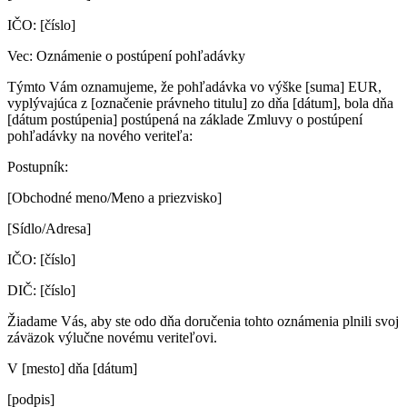
IČO: [číslo]
Vec: Oznámenie o postúpení pohľadávky
Týmto Vám oznamujeme, že pohľadávka vo výške [suma] EUR,
vyplývajúca z [označenie právneho titulu] zo dňa [dátum], bola dňa
[dátum postúpenia] postúpená na základe Zmluvy o postúpení
pohľadávky na nového veriteľa:
Postupník:
[Obchodné meno/Meno a priezvisko]
[Sídlo/Adresa]
IČO: [číslo]
DIČ: [číslo]
Žiadame Vás, aby ste odo dňa doručenia tohto oznámenia plnili svoj
záväzok výlučne novému veriteľovi.
V [mesto] dňa [dátum]
[podpis]