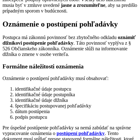
musia byť v zmluve uvedené
jasne a zrozumiteľne
, aby sa predišlo
prípadným sporom v budúcnosti.
Oznámenie o postúpení pohľadávky
Postupca má zákonnú povinnosť bez zbytočného odkladu
oznámiť
dlžníkovi postúpenie pohľadávky
. Táto povinnosť vyplýva z §
526 Občianskeho zákonníka. Oznámenie slúži na informovanie
dlžníka o zmene v osobe veriteľa.
Formálne náležitosti oznámenia
Oznámenie o postúpení pohľadávky musí obsahovať:
identifikačné údaje postupcu
identifikačné údaje postupníka
identifikačné údaje dlžníka
špecifikáciu postupovanej pohľadávky
dátum postúpenia
podpis postupcu
Pre úspešné postúpenie pohľadávky sa nemá zabúdať na správne
vypracovanie oznámenia o
postúpení pohľadávky
. Tento
dokument musí spĺňať presne stanovené formálne náležitosti, ktoré