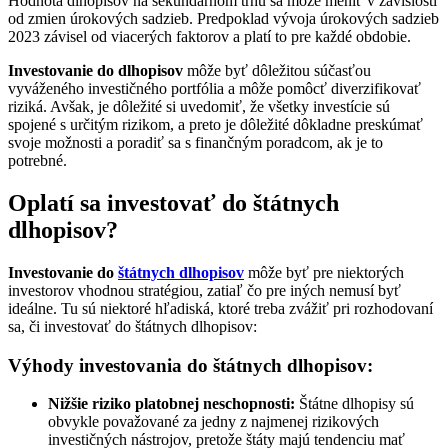
Hodnota dlhopisov na sekundárnom trhu sa môže meniť v závislosti
od zmien úrokových sadzieb. Predpoklad vývoja úrokových sadzieb
2023 závisel od viacerých faktorov a platí to pre každé obdobie.
Investovanie do dlhopisov
môže byť dôležitou súčasťou
vyváženého investičného portfólia a môže pomôcť diverzifikovať
riziká. Avšak, je dôležité si uvedomiť, že všetky investície sú
spojené s určitým rizikom, a preto je dôležité dôkladne preskúmať
svoje možnosti a poradiť sa s finančným poradcom, ak je to
potrebné.
Oplatí sa investovať do štátnych
dlhopisov?
Investovanie do
štátnych dlhopisov
môže byť pre niektorých
investorov vhodnou stratégiou, zatiaľ čo pre iných nemusí byť
ideálne. Tu sú niektoré hľadiská, ktoré treba zvážiť pri rozhodovaní
sa, či investovať do štátnych dlhopisov:
Výhody investovania do štátnych dlhopisov:
Nižšie riziko platobnej neschopnosti:
Štátne dlhopisy sú
obvykle považované za jedny z najmenej rizikových
investičných nástrojov, pretože štáty majú tendenciu mať