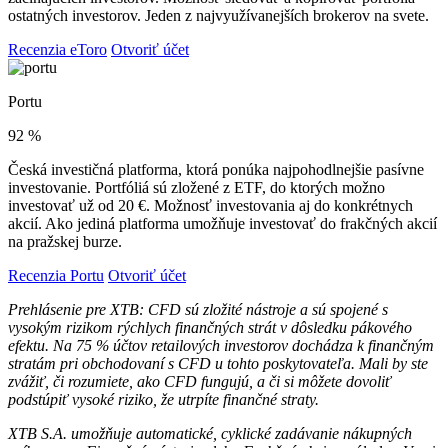
ostatných investorov. Jeden z najvyužívanejších brokerov na svete.
Recenzia eToro
Otvoriť účet
Portu
92 %
Česká investičná platforma, ktorá ponúka najpohodlnejšie pasívne
investovanie. Portfóliá sú zložené z ETF, do ktorých možno
investovať už od 20 €. Možnosť investovania aj do konkrétnych
akcií. Ako jediná platforma umožňuje investovať do frakčných akcií
na pražskej burze.
Recenzia Portu
Otvoriť účet
Prehlásenie pre XTB: CFD sú zložité nástroje a sú spojené s
vysokým rizikom rýchlych finančných strát v dôsledku pákového
efektu. Na 75 % účtov retailových investorov dochádza k finančným
stratám pri obchodovaní s CFD u tohto poskytovateľa. Mali by ste
zvážiť, či rozumiete, ako CFD fungujú, a či si môžete dovoliť
podstúpiť vysoké riziko, že utrpíte finančné straty.
XTB S.A. umožňuje automatické, cyklické zadávanie nákupných