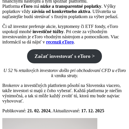
finančnými nástrojmi a tým spoznať platformu.
Platforma
eToro
má
nízke a transparentné poplatky
. Výšky
poplatkov vždy
závisia od konkrétneho aktíva
. Užívatelia sa
najčastejšie budú stretávať s fixným poplatkom za výber peňazí.
Či už investor preferuje akcie, kryptomeny či ETF fondy, eToro
uspokojí mnohé
investičné túžby
. Pri ceste za výhodným
investovaním je eToro vhodným nástrojom a pomocníkom. Viac
informácií sa dá nájsť v
recenzii eToro
.
Začať investovať s eToro >
U 52 % retailových investorov došlo pri obchodovaní CFD u eToro
k vzniku straty.
Brokerov a investičných platforiem pôsobí na Slovensku viacero,
takže investori si majú z čoho vyberať. Každá platforma je niečím
výnimočná, a tak si môže každý zvoliť tú, ktorá mu bude najviac
vyhovovať.
Publikované:
21. 02. 2024
, Aktualizované:
17. 12. 2025