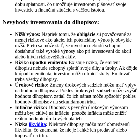
dobu splatnosti, čo umožňuje investorom plánovať svoje
investície a finančnú situáciu s väčšou istotou.
Nevýhody investovania do dlhopisov:
Nižší výnos:
Napriek tomu, že
obligácie
sú považované za
menej rizikové ako akcie, ich potenciálny výnos je obvykle
nižší. Preto sa môže stať, že investori nebudú schopní
dosiahnuť také vysoké výnosy ako pri investovaní do akcií
alebo iných rizikovejších aktív.
Riziko úpadku emitenta:
Existuje riziko, že emitent
dlhopisu nebude schopný splatiť svoje dlhy a úroky. Ak dôjde
k úpadku emitenta, investori môžu utrpieť straty. Emitovať
treba všetky dlhopisy.
Úrokové riziko:
Zmeny úrokových sadzieb môžu mať vplyv
na hodnotu dlhopisov. Pokles úrokových sadzieb môže zvýšiť
hodnotu dlhopisov, zatiaľ čo ich nárast môže spôsobiť pokles
hodnoty dlhopisov na sekundárnom trhu.
Inflačné riziko:
Dlhopisy s pevným úrokovým výnosom
môžu byť citlivé na infláciu, pretože inflácia môže znížiť
reálnu hodnotu úrokových platieb.
Nízka
likvidita
:
Niektoré dlhopisy môžu mať obmedzenú
likviditu, čo znamená, že nie je ľahké ich predávať alebo
kupovať na trhu.