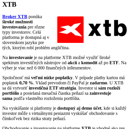
XTB
Broker XTB
ponúka
široké možnosti
investovania
pre rôzne
typy investorov. Celá
platforma je dostupná aj v
slovenskom jazyku pre
tých, ktorým robí problém angličtina.
Na
investovanie
je na platforme XTB možné využiť široké
spektrum investičných nástrojov od
akcií
a
komodít
až po
ETF
. Na
výber je viac než 6 000 finančných inštrumentov.
Spoločnosť má
veľmi nízke poplatky
. V prípade platby kartou má
poplatok
0,70 %
. Vklad prevodom či PayPal je
zadarmo
. U XTB
sa dá vytvoriť
investičná ETF stratégia
. Investor si
sám rozloží
portfólio
a posielaná mesačná čiastka peňazí sa
zainvestuje
sama
podľa vlastného rozloženia portfólia.
Na vyskúšanie si platformy je
dostupný aj demo účet
, kde si každý
investor môže s virtuálnymi peniazmi vyskúšať obchodovanie s
čímkoľvek bez rizika straty peňazí.
Obchodovanie a investovanie na platforme
XTB
je vhodné ako pre