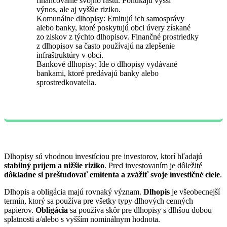
financovanie svojho rastu. Ponúkajú vyšší
výnos, ale aj vyššie riziko.
Komunálne dlhopisy: Emitujú ich samosprávy
alebo banky, ktoré poskytujú obci úvery získané
zo ziskov z týchto dlhopisov. Finančné prostriedky
z dlhopisov sa často používajú na zlepšenie
infraštruktúry v obci.
Bankové dlhopisy: Ide o dlhopisy vydávané
bankami, ktoré predávajú banky alebo
sprostredkovatelia.
Dlhopisy sú vhodnou investíciou pre investorov, ktorí hľadajú
stabilný príjem a nižšie riziko
. Pred investovaním je dôležité
dôkladne si preštudovať emitenta a zvážiť svoje investičné ciele
.
Dlhopis a obligácia majú rovnaký význam.
Dlhopis
je všeobecnejší
termín, ktorý sa používa pre všetky typy dlhových cenných
papierov.
Obligácia
sa používa skôr pre dlhopisy s dlhšou dobou
splatnosti a/alebo s vyšším nominálnym hodnota.