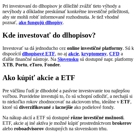
Pri investovaní do dlhopisov je dôležité zvážiť tieto výhody a
nevýhody a dôkladne preskúmať konkrétne investičné príležitosti,
aby ste mohli robiť informované rozhodnutia. Je tiež vhodné
poznať,
ako fungujú dlhopisy
.
Kde investovať do dlhopisov?
Investovať sa dá jednoducho cez
online investičné platformy
. Sú k
dispozícií
dlhopisové ETF
, no aj
akcie
,
kryptomeny
,
CFD
a
ďalšie finančné nástroje. Na
Slovensku
sú dostupné napr. platformy
XTB
,
Portu
,
eToro
,
Fondee
.
Ako kúpiť akcie a ETF
Pre väčšinu ľudí je dlhodobé a pasívne investovanie tou najlepšou
voľbou. Pravidelne investujú to, čo sú schopní odložiť, a nechajú si
to niekoľko rokov zhodnocovať na akciovom trhu, ideálne v
ETF
,
ktoré sú
diverzifikované
a
lacnejšie
ako podielové fondy.
Na nákup akcií a ETF sú dostupné
rôzne investičné možnosti
.
ETF, akcie aj iné aktíva je možné kúpiť prostredníctvom
brokerov
alebo
roboadvisorov
dostupných na slovenskom trhu.