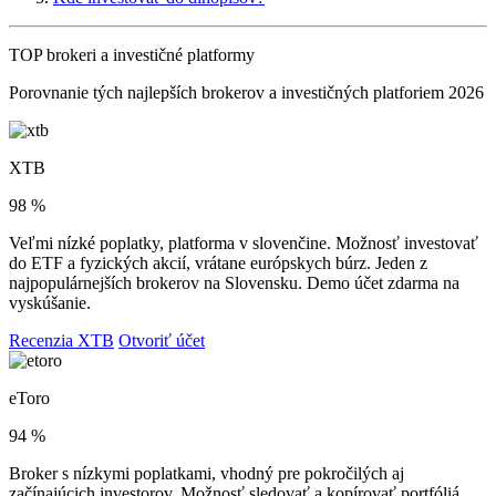
TOP brokeri a investičné platformy
Porovnanie tých najlepších brokerov a investičných platforiem 2026
XTB
98 %
Veľmi nízké poplatky, platforma v slovenčine. Možnosť investovať
do ETF a fyzických akcií, vrátane európskych búrz. Jeden z
najpopulárnejších brokerov na Slovensku. Demo účet zdarma na
vyskúšanie.
Recenzia XTB
Otvoriť účet
eToro
94 %
Broker s nízkymi poplatkami, vhodný pre pokročilých aj
začínajúcich investorov. Možnosť sledovať a kopírovať portfóliá