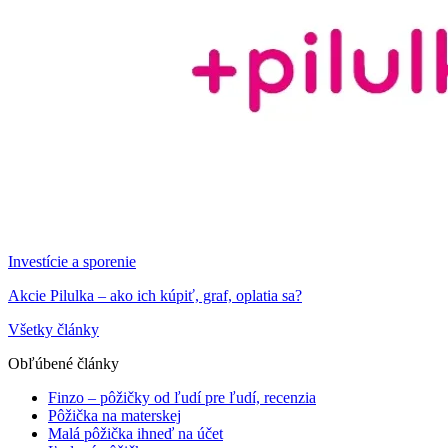
Investície a sporenie
Akcie Pilulka – ako ich kúpiť, graf, oplatia sa?
Všetky články
Obľúbené články
Finzo – pôžičky od ľudí pre ľudí, recenzia
Pôžička na materskej
Malá pôžička ihneď na účet