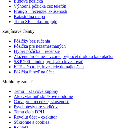
Ľudová pôžička
Výhodná pôžička cez telefón
Fruugo – recenzie, skúsenosti
Katastrálna mapa
Temu SK – ako funguje
Zaujímavé články
Pôžičky bez ručenia
Pôžička pre nezamestnaných
Hyper pôžička – recenzie
Zložené úročenie – vzorec, výpočet úroku a kalkulačka
S&P 500 – index, graf, ako investovať
ETF – čo to je, investície do najlepších
Pôžička ihneď na účet
Mohlo by zaujať
Temu – zľavové kupóny
Ako zvládnuť skúškové obdobie
Carvago – recenzie, skúsenosti
Psychotesty pre vodičov
Temu clo a DPH
Revolut účet – exekútor
Súkromie a cookies
Kontakt