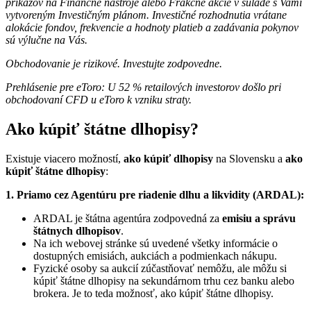
príkazov na Finančné nástroje alebo Frakčné akcie v súlade s Vami
vytvoreným Investičným plánom. Investičné rozhodnutia vrátane
alokácie fondov, frekvencie a hodnoty platieb a zadávania pokynov
sú výlučne na Vás.
Obchodovanie je rizikové. Investujte zodpovedne.
Prehlásenie pre eToro: U 52 % retailových investorov došlo pri
obchodovaní CFD u eToro k vzniku straty.
Ako kúpiť štátne dlhopisy?
Existuje viacero možností,
ako kúpiť dlhopisy
na Slovensku a
ako
kúpiť štátne dlhopisy
:
1. Priamo cez Agentúru pre riadenie dlhu a likvidity (ARDAL):
ARDAL je štátna agentúra zodpovedná za
emisiu a správu
štátnych dlhopisov
.
Na ich webovej stránke sú uvedené všetky informácie o
dostupných emisiách, aukciách a podmienkach nákupu.
Fyzické osoby sa aukcií zúčastňovať nemôžu, ale môžu si
kúpiť štátne dlhopisy na sekundárnom trhu cez banku alebo
brokera. Je to teda možnosť, ako kúpiť štátne dlhopisy.