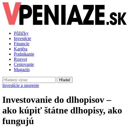
Pôžičky
Investície
Financie
Kariéra
Podnikanie
Rozvoj
Cestovanie
Magazín
Hľadať
Investície a sporenie
Investovanie do dlhopisov –
ako kúpiť štátne dlhopisy, ako
fungujú