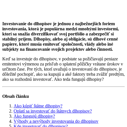
Investovanie do dlhopisov je jednou z najbežnejších foriem
investovania, ktorá je populárna medzi mnohými investormi,
ktorí sa snažia diverzifikovať svoj portfólio a zabezpečiť si
stabilný príjem. Dlhopisy, alebo aj obligácie, sú dlhové cenné
papiere, ktoré musia emitovať spoločnosti, vlády alebo iné
subjekty na financovanie svojich projektov alebo činností.
Keď sa investuje do dlhopisov, v podstate sa požičiavajú peniaze
emitentovi výmenou za prísľub o splatení pôžičky vrátane úrokov v
určitom čase. Pre tých, ktorí uvažujú o investovaní do dlhopisov, je
dôležité pochopiť, ako sa kupujú a aké faktory treba zvážiť predtým,
ako sa rozhodnú investovať. Ako teda fungujú dlhopisy?
Obsah článku
Ako kúpiť štátne dlhopisy?
Oplatí sa investovať do štátnych dlhopisov?
Ako fungujú dlhopisy?
Výhody a nevýhody investovania do dlhopisov
Kde investovať do dlhopisov?