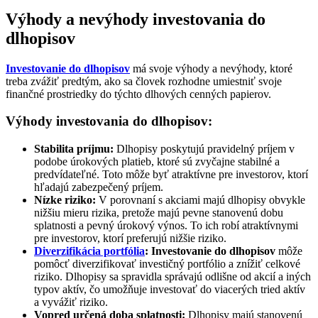
Výhody a nevýhody investovania do
dlhopisov
Investovanie do dlhopisov
má svoje výhody a nevýhody, ktoré
treba zvážiť predtým, ako sa človek rozhodne umiestniť svoje
finančné prostriedky do týchto dlhových cenných papierov.
Výhody investovania do dlhopisov:
Stabilita príjmu:
Dlhopisy poskytujú pravidelný príjem v
podobe úrokových platieb, ktoré sú zvyčajne stabilné a
predvídateľné. Toto môže byť atraktívne pre investorov, ktorí
hľadajú zabezpečený príjem.
Nízke riziko:
V porovnaní s akciami majú dlhopisy obvykle
nižšiu mieru rizika, pretože majú pevne stanovenú dobu
splatnosti a pevný úrokový výnos. To ich robí atraktívnymi
pre investorov, ktorí preferujú nižšie riziko.
Diverzifikácia portfólia
:
Investovanie do dlhopisov
môže
pomôcť diverzifikovať investičný portfólio a znížiť celkové
riziko. Dlhopisy sa spravidla správajú odlišne od akcií a iných
typov aktív, čo umožňuje investovať do viacerých tried aktív
a vyvážiť riziko.
Vopred určená doba splatnosti:
Dlhopisy majú stanovenú