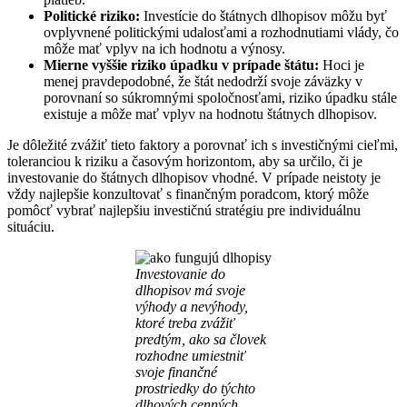
Politické riziko:
Investície do štátnych dlhopisov môžu byť
ovplyvnené politickými udalosťami a rozhodnutiami vlády, čo
môže mať vplyv na ich hodnotu a výnosy.
Mierne vyššie riziko úpadku v prípade štátu:
Hoci je
menej pravdepodobné, že štát nedodrží svoje záväzky v
porovnaní so súkromnými spoločnosťami, riziko úpadku stále
existuje a môže mať vplyv na hodnotu štátnych dlhopisov.
Je dôležité zvážiť tieto faktory a porovnať ich s investičnými cieľmi,
toleranciou k riziku a časovým horizontom, aby sa určilo, či je
investovanie do štátnych dlhopisov vhodné. V prípade neistoty je
vždy najlepšie konzultovať s finančným poradcom, ktorý môže
pomôcť vybrať najlepšiu investičnú stratégiu pre individuálnu
situáciu.
Investovanie do
dlhopisov má svoje
výhody a nevýhody,
ktoré treba zvážiť
predtým, ako sa človek
rozhodne umiestniť
svoje finančné
prostriedky do týchto
dlhových cenných