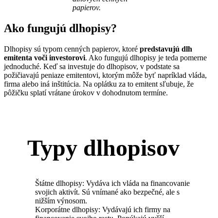
papierov.
Ako fungujú dlhopisy?
Dlhopisy sú typom cenných papierov, ktoré
predstavujú dlh
emitenta voči investorovi
. Ako fungujú dlhopisy je teda pomerne
jednoduché. Keď sa investuje do dlhopisov, v podstate sa
požičiavajú peniaze emitentovi, ktorým môže byť napríklad vláda,
firma alebo iná inštitúcia. Na oplátku za to emitent sľubuje, že
pôžičku splatí vrátane úrokov v dohodnutom termíne.
Typy dlhopisov
Štátne dlhopisy: Vydáva ich vláda na financovanie
svojich aktivít. Sú vnímané ako bezpečné, ale s
nižším výnosom.
Korporátne dlhopisy: Vydávajú ich firmy na