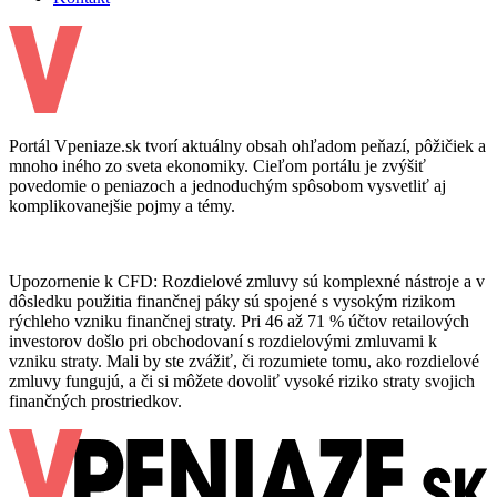
Portál Vpeniaze.sk tvorí aktuálny obsah ohľadom peňazí, pôžičiek a
mnoho iného zo sveta ekonomiky. Cieľom portálu je zvýšiť
povedomie o peniazoch a jednoduchým spôsobom vysvetliť aj
komplikovanejšie pojmy a témy.
Upozornenie k CFD: Rozdielové zmluvy sú komplexné nástroje a v
dôsledku použitia finančnej páky sú spojené s vysokým rizikom
rýchleho vzniku finančnej straty. Pri 46 až 71 % účtov retailových
investorov došlo pri obchodovaní s rozdielovými zmluvami k
vzniku straty. Mali by ste zvážiť, či rozumiete tomu, ako rozdielové
zmluvy fungujú, a či si môžete dovoliť vysoké riziko straty svojich
finančných prostriedkov.