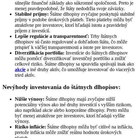
silnejšie finančné základy ako súkromné spoločnosti. Preto je
menej pravdepodobné, že štáty nedodržia svoje záväzky.
Stabilné príjmy:
Štátne dlhopisy zvyčajne poskytujú stabilné
príjmy v podobe úrokových platieb. Tieto platieby môžu byť
atraktívne pre investorov, ktorí hľadajú istotu a pravidelný
príjem z investícií.
Lepšie regulácie a transparentnosť:
Trhy štátnych
dlhopisov sú často regulované a dohľadom štátu, čo môže
prispieť k väčšej transparentnosti a istote pre investorov.
Diverzifikácia portfólia:
Investície do štátnych dlhopisov
môžu pomôcť diverzifikovať investičný portfólio a znížiť
celkové riziko. Štátne dlhopisy sa spravidla správajú inak ako
akcie
a iné druhy aktív, čo umožňuje investovať do viacerých
tried aktív.
Nevýhody investovania do štátnych dlhopisov:
Nižšie výnosy:
Štátne dlhopisy majú zvyčajne nižší
potenciálny výnos ako iné druhy investícií s vyšším rizikom,
ako napríklad akcie alebo korporátne dlhopisy. Preto môžu
byť menej atraktívne pre investorov, ktorí hľadajú vyššie
výnosy.
Riziko inflácie:
Štátne dlhopisy môžu byť citlivé na infláciu,
pretože inflácia môže znížiť reálnu hodnotu úrokových
platieb.