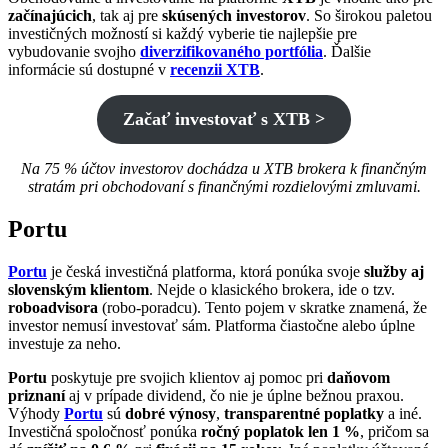
začínajúcich
, tak aj pre
skúsených investorov
. So širokou paletou
investičných možností si každý vyberie tie najlepšie pre
vybudovanie svojho
diverzifikovaného portfólia
. Ďalšie
informácie sú dostupné v
recenzii XTB
.
Začať investovať s XTB >
Na 75 % účtov investorov dochádza u XTB brokera k finančným
stratám pri obchodovaní s finančnými rozdielovými zmluvami.
Portu
Portu
je česká investičná platforma, ktorá ponúka svoje
služby aj
slovenským klientom
. Nejde o klasického brokera, ide o tzv.
roboadvisora
(robo-poradcu). Tento pojem v skratke znamená, že
investor nemusí investovať sám. Platforma čiastočne alebo úplne
investuje za neho.
Portu
poskytuje pre svojich klientov aj pomoc pri
daňovom
priznaní
aj v prípade dividend, čo nie je úplne bežnou praxou.
Výhody
Portu
sú
dobré výnosy
,
transparentné poplatky
a iné.
Investičná spoločnosť ponúka
ročný poplatok len 1 %
, pričom sa