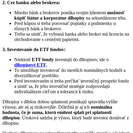
2. Cez banku alebo brokera:
Mnoho bánk a brokerov ponúka svojim klientom
možnosť
kúpiť štátne a korporátne dlhopisy
na sekundárnom trhu.
Pred kúpou si treba porovnať poplatky a podmienky u
rôznych bánk a brokerov.
Treba sa uistiť, že vybraná banka alebo broker má licenciu na
obchodovanie s cennými papiermi.
3. Investovanie do ETF fondov:
Niektoré
ETF fondy
investujú do dlhopisov, ide o
dlhopisové ETF
.
To umožňuje investovať do menších nominálnych hodnôt a
diverzifikovať portfólio.
Pred investovaním si treba prečítať investičný prospekt fondu
a uistiť sa, že jeho investičné stratégie zodpovedajú
individuálnym cieľom a tolerancii k riziku.
Dlhopisy s dlhšou dobou splatnosti ponúkajú spravidla vyššie
výnosy, ale sú aj rizikovejšie. Dôležitá je aj ich
nominálna
hodnota, čo je suma, ktorú emitent splatí pri splatnosti
dlhopisu
. Úroková sadzba je výnos, ktorý bude investor dostávať z
dlhopisu.