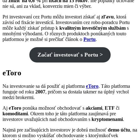
dá
znížiť na 0,6 %
pri
fixácii na 15 rokov
. Iné poplatky účtované
nie sú, ani za vklad, konverziu mien či výber.
Pri investovaní cez Portu môžu investori získať aj
zľavu
, ktorá
závisí od fixácie investícií. Investovaním cez robo-poradcu Portu
môže každý získať prístup k
kvalitným investičným službám
s
mnohými výhodami. O rôznych produktoch ponúkaných touto
platformou je možné si prečítať článok o
Portu
.
Začať investovať s Portu >
eToro
Na investovanie sa dá použiť aj platforma
eToro
. Táto platforma
funguje od roku
2007
, pričom sa dostala takmer na úplný vrchol
medzi brokermi.
Aj
eToro
ponúka možnosť obchodovať s
akciami
,
ETF
či
komoditami
. Okrem toho je táto platforma zaujímavá pre
investorov uvažujúcich nad obchodovaním s
kryptomenami
.
Najmä pre začínajúcich investorov je dobrá možnosť
demo účtu
, na
ktorom si možno vyskúšať obchodovanie s ktorýmikoľvek