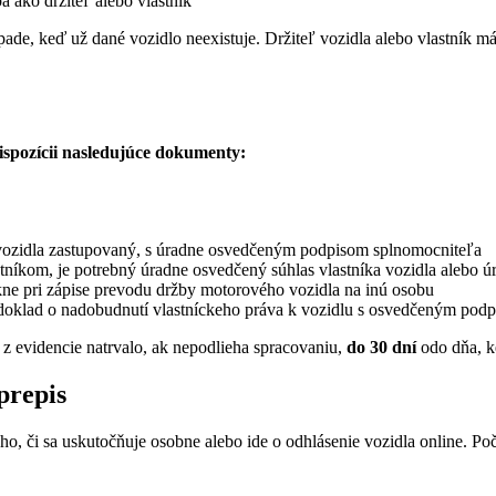
a ako držiteľ alebo vlastník
rípade, keď už dané vozidlo neexistuje. Držiteľ vozidla alebo vlastník 
dispozícii nasledujúce dokumenty:
ík vozidla zastupovaný, s úradne osvedčeným podpisom splnomocniteľa
lastníkom, je potrebný úradne osvedčený súhlas vlastníka vozidla alebo 
ikne pri zápise prevodu držby motorového vozidla na inú osobu
lad o nadobudnutí vlastníckeho práva k vozidlu s osvedčeným podpis
a z evidencie natrvalo, ak nepodlieha spracovaniu,
do 30 dní
odo dňa, ke
prepis
oho, či sa uskutočňuje osobne alebo ide o odhlásenie vozidla online. Po