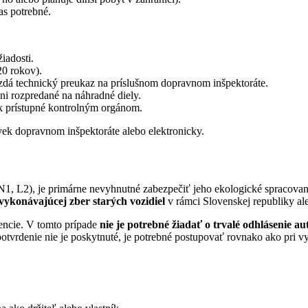
as potrebné.
iadosti.
20 rokov).
dá technický preukaz na príslušnom dopravnom inšpektoráte.
i rozpredané na náhradné diely.
k prístupné kontrolným orgánom.
k dopravnom inšpektoráte alebo elektronicky.
, N1, L2), je primárne nevyhnutné zabezpečiť jeho ekologické spracovan
vykonávajúcej zber starých vozidiel
v rámci Slovenskej republiky a
dencie. V tomto prípade
nie je potrebné žiadať o trvalé odhlásenie 
potvrdenie nie je poskytnuté, je potrebné postupovať rovnako ako pri vy