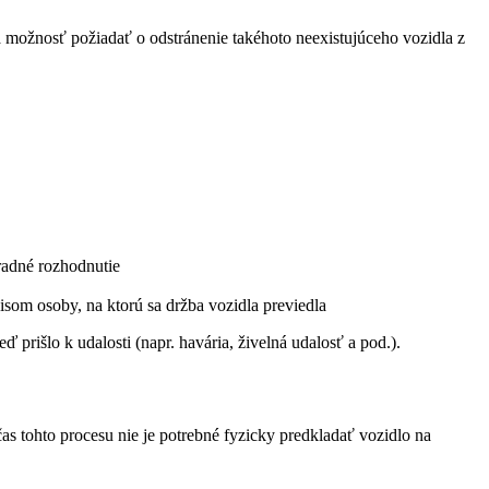
má možnosť požiadať o odstránenie takéhoto neexistujúceho vozidla z
úradné rozhodnutie
om osoby, na ktorú sa držba vozidla previedla
ď prišlo k udalosti (napr. havária, živelná udalosť a pod.).
čas tohto procesu nie je potrebné fyzicky predkladať vozidlo na