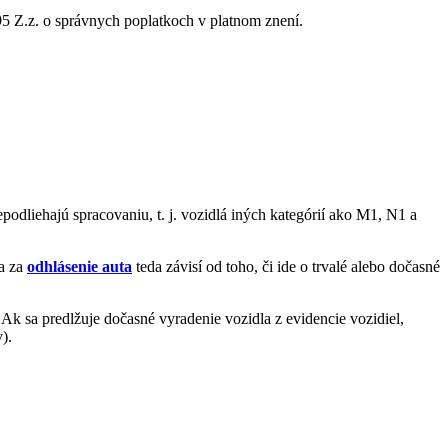
95 Z.z. o správnych poplatkoch v platnom znení.
epodliehajú spracovaniu, t. j. vozidlá iných kategórií ako M1, N1 a
na za
odhlásenie auta
teda závisí od toho, či ide o trvalé alebo dočasné
. Ak sa predlžuje dočasné vyradenie vozidla z evidencie vozidiel,
).