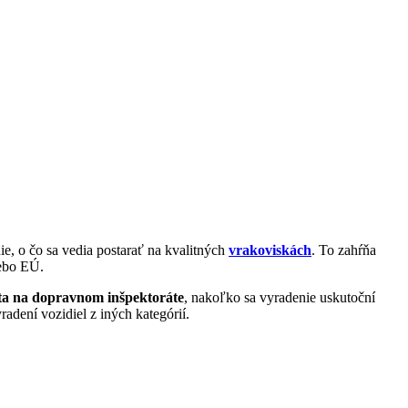
ie, o čo sa vedia postarať na kvalitných
vrakoviskách
. To zahŕňa
lebo EÚ.
auta na dopravnom inšpektoráte
, nakoľko sa vyradenie uskutoční
radení vozidiel z iných kategórií.