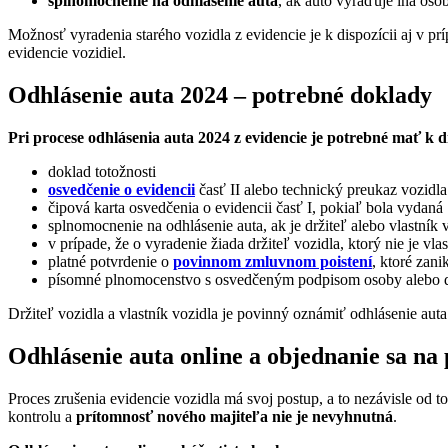
splnomocnenie na odhlásenie auta
, ak auto vyraďuje iná osob
Možnosť vyradenia starého vozidla z evidencie je k dispozícii aj v p
evidencie vozidiel.
Odhlásenie auta 2024 – potrebné doklady
Pri procese odhlásenia auta 2024 z evidencie je potrebné mať k 
doklad totožnosti
osvedčenie o evidencii
časť II alebo technický preukaz vozidla
čipová karta osvedčenia o evidencii časť I, pokiaľ bola vydaná
splnomocnenie na odhlásenie auta, ak je držiteľ alebo vlastn
v prípade, že o vyradenie žiada držiteľ vozidla, ktorý nie je v
platné potvrdenie o
povinnom zmluvnom poistení
, ktoré zan
písomné plnomocenstvo s osvedčeným podpisom osoby alebo dok
Držiteľ vozidla a vlastník vozidla je povinný oznámiť odhlásenie aut
Odhlásenie auta online a objednanie sa na 
Proces zrušenia evidencie vozidla má svoj postup, a to nezávisle od t
kontrolu a
prítomnosť nového majiteľa nie je nevyhnutná
.