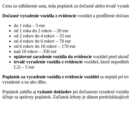
Cena za odhlásenie auta, teda poplatok za dočasné alebo trvalé vyra
Dočasné vyradenie vozidla
z evidencie
vozidiel a predĺženie dočasn
do 1 roka – 5 eur
od 1 roka do 2 rokov – 20 eur
od 2 rokov do 4 rokov – 35 eur
od 4 rokov do 6 rokov – 70 eur
od 6 rokov do 10 rokov – 170 eur
nad 10 rokov – 350 eur
opätovné zaradenie vozidla do evidencie
vozidiel pred ukonč
trvalé vyradenie vozidla z evidencie
vozidiel, ktoré nepodlieh
L2) – 5 eur
Poplatok za vyradenie vozidla z evidencie vozidiel
sa neplatí pri t
vyradenie a na ako dlho.
Poplatok zahŕňa aj
vydanie dokladov
pri dočasnom vyradení vozidla z
účtuje sa správny poplatok. Začiatok lehoty je dátum predchádzajúce