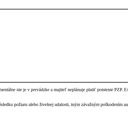
mentálne nie je v prevádzke a majiteľ neplánuje platiť poistenie PZP. E
dôsledku požiaru alebo živelnej udalosti, iným závažným poškodením a