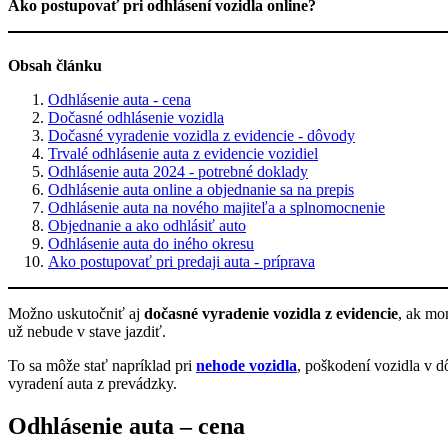
Ako postupovať pri odhlásení vozidla online?
Obsah článku
Odhlásenie auta - cena
Dočasné odhlásenie vozidla
Dočasné vyradenie vozidla z evidencie - dôvody
Trvalé odhlásenie auta z evidencie vozidiel
Odhlásenie auta 2024 - potrebné doklady
Odhlásenie auta online a objednanie sa na prepis
Odhlásenie auta na nového majiteľa a splnomocnenie
Objednanie a ako odhlásiť auto
Odhlásenie auta do iného okresu
Ako postupovať pri predaji auta - príprava
Možno uskutočniť aj
dočasné vyradenie vozidla z evidencie
, ak mo
už nebude v stave jazdiť.
To sa môže stať napríklad pri
nehode vozidla
, poškodení vozidla v 
vyradení auta z prevádzky.
Odhlásenie auta – cena