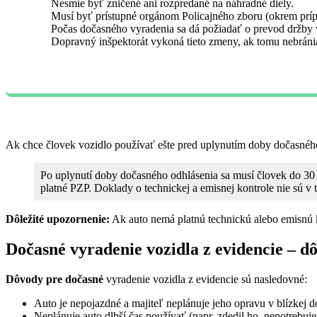
Nesmie byť zničené ani rozpredané na náhradné diely.
Musí byť prístupné orgánom Policajného zboru (okrem príp
Počas dočasného vyradenia sa dá požiadať o prevod držby vo
Dopravný inšpektorát vykoná tieto zmeny, ak tomu nebránia
Ak chce človek vozidlo používať ešte pred uplynutím doby dočasnéh
Po uplynutí doby dočasného odhlásenia sa musí človek do 30 d
platné PZP. Doklady o technickej a emisnej kontrole nie sú v
Dôležité upozornenie:
Ak auto nemá platnú technickú alebo emisnú k
Dočasné vyradenie vozidla z evidencie – d
Dôvody pre dočasné
vyradenie vozidla z evidencie sú nasledovné:
Auto je nepojazdné a majiteľ neplánuje jeho opravu v blízkej d
Neplánuje auto dlhší čas používať (napr. zdedil ho, nepotrebuje