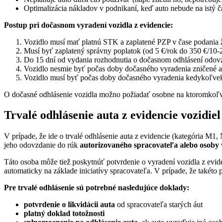
Optimalizácia nákladov v podnikaní, keď auto nebude na istý č
Postup pri dočasnom vyradení vozidla z evidencie:
Vozidlo musí mať platnú STK a zaplatené PZP v čase podania ž
Musí byť zaplatený správny poplatok (od 5 €/rok do 350 €/10-
Do 15 dní od vydania rozhodnutia o dočasnom odhlásení odovz
Vozidlo nesmie byť počas doby dočasného vyradenia zničené an
Vozidlo musí byť počas doby dočasného vyradenia kedykoľve
O dočasné odhlásenie vozidla možno požiadať osobne na ktoromkoľve
Trvalé odhlásenie auta z evidencie vozidiel
V prípade, že ide o trvalé odhlásenie auta z evidencie (kategória M1
jeho odovzdanie do rúk
autorizovaného spracovateľa alebo osoby 
Táto osoba môže tiež poskytnúť potvrdenie o vyradení vozidla z evi
automaticky na základe iniciatívy spracovateľa. V prípade, že takéto 
Pre trvalé odhlásenie sú potrebné nasledujúce doklady:
potvrdenie o likvidácii auta
od spracovateľa starých áut
platný doklad totožnosti