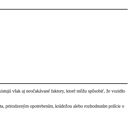
xistujú však aj neočakávané faktory, ktoré môžu spôsobiť, že vozidlo
uta, prirodzeným opotrebením, krádežou alebo rozhodnutím polície o