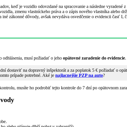
adov, keď je vozidlo odovzdané na spracovanie a následne vyradené z 
zidla, zmenu vlastníckeho práva a o zápis nového vlastníka alebo drži
 iné zákonné dôvody, avšak nevydáva osvedčenie o evidencii časť I, ča
o odhlásenia, musí požiadať o jeho
opätovné zaradenie do evidencie
.
ní dostaviť na dopravný inšpektorát a za poplatok 5 € požiadať o opä
 tomto prípade potrebné. Aké je
najlacnejšie PZP na auto
?
ontrolu, musíte ho podrobiť tejto kontrole do 7 dní po opätovnom zara
ôvody
obe.
 ho alebo plánuje dlhší pobyt v zahraničí).