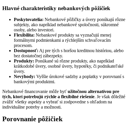
Hlavné charakteristiky
nebankových pôžičiek
Poskytovatelia:
Nebankové pôžičky a úvery ponúkajú rôzne
subjekty, ako napríklad nebankové spoločnosti, súkromné
osoby, alebo investori.
Flexibilita:
Nebankové produkty sa vyznačujú menej
formálnymi podmienkami a rýchlejším schvaľovacím
procesom.
Dostupnosť:
Aj pre tých s horšou kreditnou históriou, alebo
bez dostatočnej zábezpeky.
Produkty:
Ponúkané sú rôzne produkty, ako napríklad
krátkodobé úvery, osobné úvery, hypotéky, či podnikateľské
úvery.
Nevýhody:
Vyššie úrokové sadzby a poplatky v porovnaní s
bankovými produktmi.
Nebankové financovanie môže byť
užitočnou alternatívou pre
tých, ktorí potrebujú rýchle a flexibilné riešenie
. Je však dôležité
zvážiť všetky aspekty a vybrať si zodpovedne s ohľadom na
individuálne potreby a možnosti.
Porovnanie pôžičiek