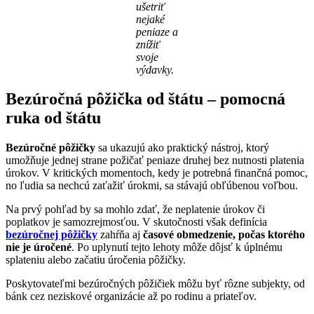
ušetriť
nejaké
peniaze a
znížiť
svoje
výdavky.
Bezúročná pôžička od štátu – pomocná
ruka od štátu
Bezúročné pôžičky
sa ukazujú ako praktický nástroj, ktorý
umožňuje jednej strane požičať peniaze druhej bez nutnosti platenia
úrokov. V kritických momentoch, kedy je potrebná finančná pomoc,
no ľudia sa nechcú zaťažiť úrokmi, sa stávajú obľúbenou voľbou.
Na prvý pohľad by sa mohlo zdať, že neplatenie úrokov či
poplatkov je samozrejmosťou. V skutočnosti však definícia
bezúročnej pôžičky
zahŕňa aj
časové obmedzenie, počas ktorého
nie je úročené
. Po uplynutí tejto lehoty môže dôjsť k úplnému
splateniu alebo začatiu úročenia pôžičky.
Poskytovateľmi bezúročných pôžičiek môžu byť rôzne subjekty, od
bánk cez neziskové organizácie až po rodinu a priateľov.