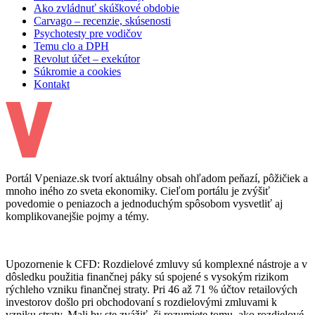
Ako zvládnuť skúškové obdobie
Carvago – recenzie, skúsenosti
Psychotesty pre vodičov
Temu clo a DPH
Revolut účet – exekútor
Súkromie a cookies
Kontakt
Portál Vpeniaze.sk tvorí aktuálny obsah ohľadom peňazí, pôžičiek a
mnoho iného zo sveta ekonomiky. Cieľom portálu je zvýšiť
povedomie o peniazoch a jednoduchým spôsobom vysvetliť aj
komplikovanejšie pojmy a témy.
Upozornenie k CFD: Rozdielové zmluvy sú komplexné nástroje a v
dôsledku použitia finančnej páky sú spojené s vysokým rizikom
rýchleho vzniku finančnej straty. Pri 46 až 71 % účtov retailových
investorov došlo pri obchodovaní s rozdielovými zmluvami k
vzniku straty. Mali by ste zvážiť, či rozumiete tomu, ako rozdielové