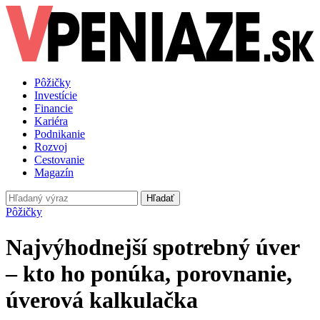
Pôžičky
Investície
Financie
Kariéra
Podnikanie
Rozvoj
Cestovanie
Magazín
Hľadať
Pôžičky
Najvýhodnejší spotrebný úver
– kto ho ponúka, porovnanie,
úverová kalkulačka