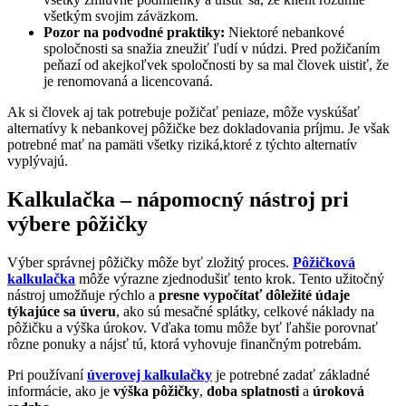
všetkým svojim záväzkom.
Pozor na podvodné praktiky:
Niektoré nebankové
spoločnosti sa snažia zneužiť ľudí v núdzi. Pred požičaním
peňazí od akejkoľvek spoločnosti by sa mal človek uistiť, že
je renomovaná a licencovaná.
Ak si človek aj tak potrebuje požičať peniaze, môže vyskúšať
alternatívy k nebankovej pôžičke bez dokladovania príjmu. Je však
potrebné mať na pamäti všetky riziká,ktoré z týchto alternatív
vyplývajú.
Kalkulačka – nápomocný nástroj pri
výbere pôžičky
Výber správnej pôžičky môže byť zložitý proces.
Pôžičková
kalkulačka
môže výrazne zjednodušiť tento krok. Tento užitočný
nástroj umožňuje rýchlo a
presne vypočítať dôležité údaje
týkajúce sa úveru
, ako sú mesačné splátky, celkové náklady na
pôžičku a výška úrokov. Vďaka tomu môže byť ľahšie porovnať
rôzne ponuky a nájsť tú, ktorá vyhovuje finančným potrebám.
Pri používaní
úverovej kalkulačky
je potrebné zadať základné
informácie, ako je
výška pôžičky
,
doba splatnosti
a
úroková