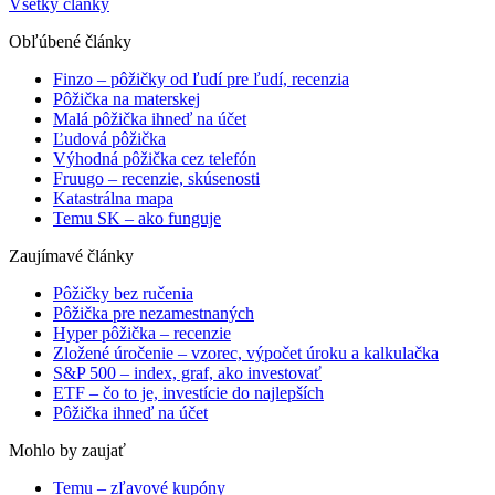
Všetky články
Obľúbené články
Finzo – pôžičky od ľudí pre ľudí, recenzia
Pôžička na materskej
Malá pôžička ihneď na účet
Ľudová pôžička
Výhodná pôžička cez telefón
Fruugo – recenzie, skúsenosti
Katastrálna mapa
Temu SK – ako funguje
Zaujímavé články
Pôžičky bez ručenia
Pôžička pre nezamestnaných
Hyper pôžička – recenzie
Zložené úročenie – vzorec, výpočet úroku a kalkulačka
S&P 500 – index, graf, ako investovať
ETF – čo to je, investície do najlepších
Pôžička ihneď na účet
Mohlo by zaujať
Temu – zľavové kupóny