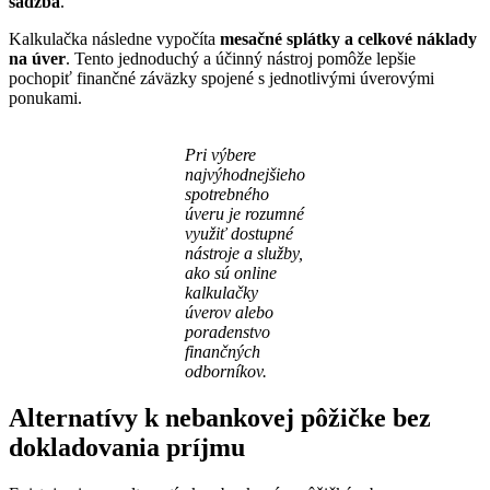
sadzba
.
Kalkulačka následne vypočíta
mesačné splátky a celkové náklady
na úver
. Tento jednoduchý a účinný nástroj pomôže lepšie
pochopiť finančné záväzky spojené s jednotlivými úverovými
ponukami.
Pri výbere
najvýhodnejšieho
spotrebného
úveru je rozumné
využiť dostupné
nástroje a služby,
ako sú online
kalkulačky
úverov alebo
poradenstvo
finančných
odborníkov.
Alternatívy k nebankovej pôžičke bez
dokladovania príjmu