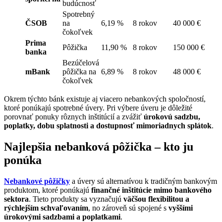
budúcnosť
Spotrebný
ČSOB
na
6,19 %
8 rokov
40 000 €
čokoľvek
Prima
Pôžička
11,90 %
8 rokov
150 000 €
banka
Bezúčelová
mBank
pôžička na
6,89 %
8 rokov
48 000 €
čokoľvek
Okrem týchto bánk existuje aj viacero nebankových spoločností,
ktoré ponúkajú spotrebné úvery. Pri výbere úveru je dôležité
porovnať ponuky rôznych inštitúcií a zvážiť
úrokovú sadzbu,
poplatky, dobu splatnosti a dostupnosť mimoriadnych splátok
.
Najlepšia nebanková pôžička – kto ju
ponúka
Nebankové pôžičky
a úvery sú alternatívou k tradičným bankovým
produktom, ktoré ponúkajú
finančné inštitúcie mimo bankového
sektora
. Tieto produkty sa vyznačujú
väčšou flexibilitou a
rýchlejším schvaľovaním
, no zároveň sú spojené s
vyššími
úrokovými sadzbami a poplatkami
.