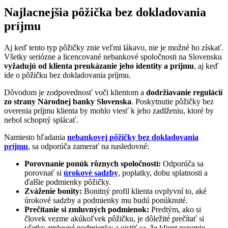
Najlacnejšia pôžička bez dokladovania
príjmu
Aj keď tento typ pôžičky znie veľmi lákavo, nie je možné ho získať.
Všetky seriózne a licencované nebankové spoločnosti na Slovensku
vyžadujú od klienta preukázanie jeho identity a príjmu
, aj keď
ide o pôžičku bez dokladovania príjmu.
Dôvodom je zodpovednosť voči klientom a
dodržiavanie regulácií
zo strany Národnej banky Slovenska
. Poskytnutie pôžičky bez
overenia príjmu klienta by mohlo viesť k jeho zadlženiu, ktoré by
nebol schopný splácať.
Namiesto hľadania
nebankovej pôžičky bez dokladovania
príjmu
, sa odporúča zamerať na nasledovné:
Porovnanie ponúk rôznych spoločností:
Odporúča sa
porovnať si
úrokové sadzby
, poplatky, dobu splatnosti a
ďalšie podmienky pôžičky.
Zváženie bonity:
Bonitný profil klienta ovplyvní to, aké
úrokové sadzby a podmienky mu budú ponúknuté.
Prečítanie si zmluvných podmienok:
Predtým, ako si
človek vezme akúkoľvek pôžičku, je dôležité prečítať si
všetky zmluvné podmienky a uistiť sa, že klient rozumie