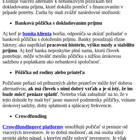
Existuje viacero alternatív k nebankovým pôžičkám bez
dokladovania príjmu, ktoré dokážu pomôcť s financovaním v
prípade potreby. Ľudia by mali zvážiť nasledovné možnosti:
Banková pôžička s dokladovaním príjmu
Aj keď je
bonita klienta
horšia, odporúča sa skúsiť požiadať o
bankovú pôžičku s doložením príjmu. Banky posudzujú rôzne
faktory, ako napríklad
pracovnú históriu, výšku mzdy a stabilitu
príjmu
. Aj keď banka neposkytne plnú sumu, ktorú človek
potrebuje, môže schváliť menšiu pôžičku s nižšou úrokovou
sadzbou a poplatkami ako nebanková spoločnosť.
Pôžička od rodiny alebo priateľa
Požičanie peňazí od príbuzných alebo priateľov môže byť dobrou
alternatívou,
ak má človek s nimi dobrý vzťah a je si istý, že im
bude môcť peniaze splatiť
. Netreba však zabudnúť na to, že v
tejto dohode by mali byť jasne stanové podmienky pôžičky, vrátane
úrokovej sadzby, doby splatnosti a splácacej frekvencie.
Crowdfunding
Crowdfundingové platformy
umožňujú požičať si peniaze od
viacerých investorov. Je to dobrá možnosť, ak má osoba silný
projekt alebo nápad, s ktorým môže osloviť investorov. Je však