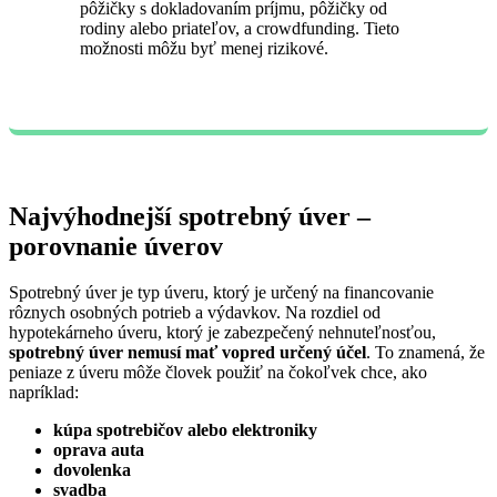
pôžičky s dokladovaním príjmu, pôžičky od
rodiny alebo priateľov, a crowdfunding. Tieto
možnosti môžu byť menej rizikové.
Najvýhodnejší spotrebný úver –
porovnanie úverov
Spotrebný úver je typ úveru, ktorý je určený na financovanie
rôznych osobných potrieb a výdavkov. Na rozdiel od
hypotekárneho úveru, ktorý je zabezpečený nehnuteľnosťou,
spotrebný úver
nemusí mať vopred určený účel
. To znamená, že
peniaze z úveru môže človek použiť na čokoľvek chce, ako
napríklad:
kúpa spotrebičov alebo elektroniky
oprava auta
dovolenka
svadba