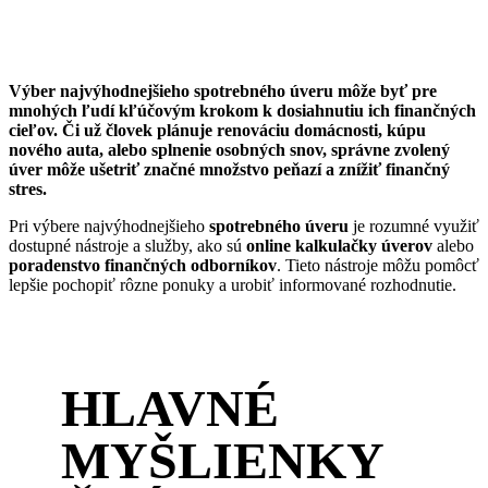
Výber najvýhodnejšieho spotrebného úveru môže byť pre
mnohých ľudí kľúčovým krokom k dosiahnutiu ich finančných
cieľov. Či už človek plánuje renováciu domácnosti, kúpu
nového auta, alebo splnenie osobných snov, správne zvolený
úver môže ušetriť značné množstvo peňazí a znížiť finančný
stres.
Pri výbere najvýhodnejšieho
spotrebného úveru
je rozumné využiť
dostupné nástroje a služby, ako sú
online kalkulačky úverov
alebo
poradenstvo finančných odborníkov
. Tieto nástroje môžu pomôcť
lepšie pochopiť rôzne ponuky a urobiť informované rozhodnutie.
HLAVNÉ
MYŠLIENKY