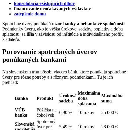
konsolidácia existujúcich dlhov
financovanie neočakávaných výdavkov
zateplenie domu
Spotrebné úvery ponúkajú rôzne
banky a nebankové spoločnosti
.
Podmienky úveru, ako je výška úrokovej sadzby, poplatky a doba
splatnosti, sa líšia v závislosti od inštitúcie a individuálneho profilu
žiadateľa.
Porovnanie spotrebných úverov
ponúkaných bankami
Na slovenskom trhu pôsobí viacero bánk, ktoré ponúkajú spotrebné
úvery pre rôzne potreby a s rôznymi podmienkami. Tu je ich
prehľad:
Maximálna
Úroková
Maximálna
Banka
Produkt
doba
sadzba
suma
splácania
VÚB
Pôžička na
6,90 %
10 rokov
25 000 €
banka
čokoľvek
Spotrebný
Slovenská
úver pre
5,49 %
10 rokov
28 000 €
sporiteľňa