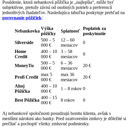
Posúdenie, ktorá nebanková pôžička je „najlepšia“, môže byť
subjektívne, pretože závisí od osobných potrieb a preferencií
jednotlivých žiadateľov. Nasledujúca tabuľka poskytuje prehľad na
porovnanie pôžičiek
:
Výška
Poplatok za
Nebankovka
Splatnosť
pôžičky
poskytnutie
500 – 5
12 – 60
Silverside
0
000 €
mesiacov
Home
400 – 10
3 – 58
0
Credit
000 €
mesiacov
500 – 5
6 – 36
MoneyTu
20 €
000 €
mesiacov
max 5
max 36
Profi Credit
20 €
000 €
mesiacov
Ahoj
400 – 10
1 – 8 rokov
0
Pôžička
000 €
400 – 15
Best Pôžička
8 rokov
0
000 €
Aj nebankové spoločnosti posudzujú bonitu klienta, avšak s
menšími nárokmi ako banky. Pred uzatvorením zmluvy je dôležité si
prečítať a pochopiť všetky zmluvné podmienky.