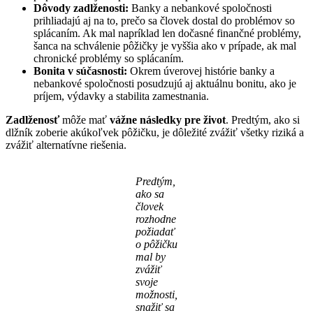
Dôvody zadlženosti:
Banky a nebankové spoločnosti
prihliadajú aj na to, prečo sa človek dostal do problémov so
splácaním. Ak mal napríklad len dočasné finančné problémy,
šanca na schválenie pôžičky je vyššia ako v prípade, ak mal
chronické problémy so splácaním.
Bonita v súčasnosti:
Okrem úverovej histórie banky a
nebankové spoločnosti posudzujú aj aktuálnu bonitu, ako je
príjem, výdavky a stabilita zamestnania.
Zadlženosť
môže mať
vážne následky pre život
. Predtým, ako si
dlžník zoberie akúkoľvek pôžičku, je dôležité zvážiť všetky riziká a
zvážiť alternatívne riešenia.
Predtým,
ako sa
človek
rozhodne
požiadať
o pôžičku
mal by
zvážiť
svoje
možnosti,
snažiť sa