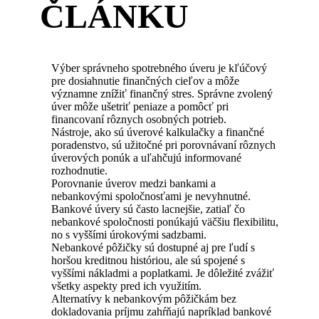
ČLÁNKU
Výber správneho spotrebného úveru je kľúčový
pre dosiahnutie finančných cieľov a môže
významne znížiť finančný stres. Správne zvolený
úver môže ušetriť peniaze a pomôcť pri
financovaní rôznych osobných potrieb.
Nástroje, ako sú úverové kalkulačky a finančné
poradenstvo, sú užitočné pri porovnávaní rôznych
úverových ponúk a uľahčujú informované
rozhodnutie.
Porovnanie úverov medzi bankami a
nebankovými spoločnosťami je nevyhnutné.
Bankové úvery sú často lacnejšie, zatiaľ čo
nebankové spoločnosti ponúkajú väčšiu flexibilitu,
no s vyššími úrokovými sadzbami.
Nebankové pôžičky sú dostupné aj pre ľudí s
horšou kreditnou históriou, ale sú spojené s
vyššími nákladmi a poplatkami. Je dôležité zvážiť
všetky aspekty pred ich využitím.
Alternatívy k nebankovým pôžičkám bez
dokladovania príjmu zahŕňajú napríklad bankové