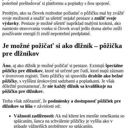
potrebné preštudovať si platformu a poplatky s ňou spojené.
Predtým, ako sa človek rozhodne požiadať o pôžičku mal by zvážiť
svoje možnosti a snažiť sa ušetriť nejaké peniaze a
znížiť svoje
výdavky
. Peniaze je možné ušetriť napríklad malými krokmi, ako
namiesto stravovania vonku si človek uvarí jedlo doma alebo zníži
používanie energií či zruší nepotrební predplatné.
Je možné požičať si ako dlžník – pôžička
pre dlžníkov
Áno
, aj ako dlžník je možné požičať si peniaze. Existujú
špeciálne
pôžičky pre dlžníkov
, ktoré sú určené pre ľudí, ktorí majú záznam
v úverovom registri. Tieto pôžičky sú spravidla
drahšie ako bežné
pôžičky
, s vyššími úrokovými sadzbami a poplatkami. Je však
dôležité poznamenať, že
nie každý dlžník sa kvalifikuje na
pôžičku pre dlžníkov
.
Treba však zdôrazniť, že
podmienky a dostupnosť pôžičiek pre
dlžníkov sa líšia
v závislosti od:
Vážnosti zadlženosti:
Ak má klient len menšie omeškania so
splácaním, šanca na schválenie pôžičky je vyššia ako v
prípade vážnejších problémov so splácaním.