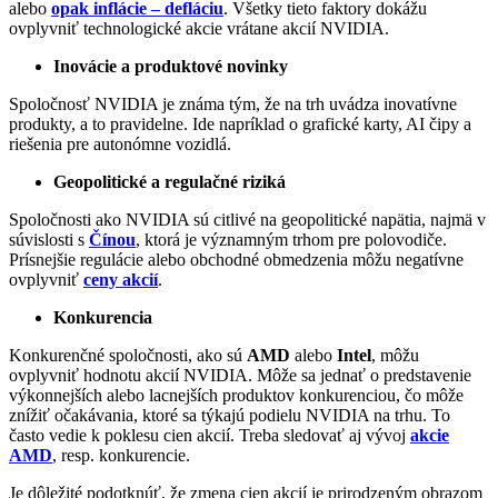
alebo
opak inflácie – defláciu
. Všetky tieto faktory dokážu
ovplyvniť technologické akcie vrátane akcií NVIDIA.
Inovácie a produktové novinky
Spoločnosť NVIDIA je známa tým, že na trh uvádza inovatívne
produkty, a to pravidelne. Ide napríklad o grafické karty, AI čipy a
riešenia pre autonómne vozidlá.
Geopolitické a regulačné riziká
Spoločnosti ako NVIDIA sú citlivé na geopolitické napätia, najmä v
súvislosti s
Čínou
, ktorá je významným trhom pre polovodiče.
Prísnejšie regulácie alebo obchodné obmedzenia môžu negatívne
ovplyvniť
ceny akcií
.
Konkurencia
Konkurenčné spoločnosti, ako sú
AMD
alebo
Intel
, môžu
ovplyvniť hodnotu akcií NVIDIA. Môže sa jednať o predstavenie
výkonnejších alebo lacnejších produktov konkurenciou, čo môže
znížiť očakávania, ktoré sa týkajú podielu NVIDIA na trhu. To
často vedie k poklesu cien akcií. Treba sledovať aj vývoj
akcie
AMD
, resp. konkurencie.
Je dôležité podotknúť, že zmena cien akcií je prirodzeným obrazom