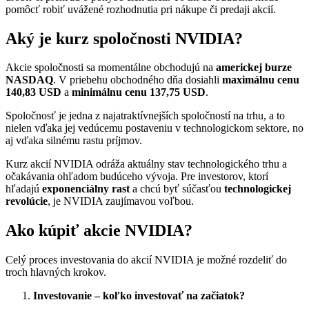
pomôcť robiť uvážené rozhodnutia pri nákupe či predaji akcií.
Aký je kurz spoločnosti NVIDIA?
Akcie spoločnosti sa momentálne obchodujú na
americkej burze
NASDAQ
. V priebehu obchodného dňa dosiahli
maximálnu cenu
140,83 USD
a
minimálnu cenu 137,75 USD
.
Spoločnosť je jedna z najatraktívnejších spoločností na trhu, a to
nielen vďaka jej vedúcemu postaveniu v technologickom sektore, no
aj vďaka silnému rastu príjmov.
Kurz akcií NVIDIA odráža aktuálny stav technologického trhu a
očakávania ohľadom budúceho vývoja. Pre investorov, ktorí
hľadajú
exponenciálny rast
a chcú byť súčasťou
technologickej
revolúcie
, je NVIDIA zaujímavou voľbou.
Ako kúpiť akcie NVIDIA?
Celý proces investovania do akcií NVIDIA je možné rozdeliť do
troch hlavných krokov.
Investovanie – koľko investovať na začiatok?