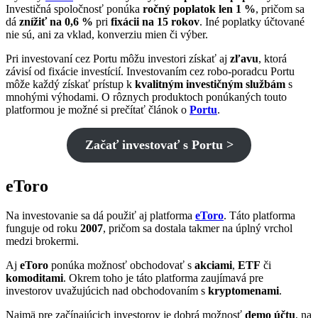
Investičná spoločnosť ponúka
ročný poplatok len 1 %
, pričom sa
dá
znížiť na 0,6 %
pri
fixácii na 15 rokov
. Iné poplatky účtované
nie sú, ani za vklad, konverziu mien či výber.
Pri investovaní cez Portu môžu investori získať aj
zľavu
, ktorá
závisí od fixácie investícií. Investovaním cez robo-poradcu Portu
môže každý získať prístup k
kvalitným investičným službám
s
mnohými výhodami. O rôznych produktoch ponúkaných touto
platformou je možné si prečítať článok o
Portu
.
Začať investovať s Portu >
eToro
Na investovanie sa dá použiť aj platforma
eToro
. Táto platforma
funguje od roku
2007
, pričom sa dostala takmer na úplný vrchol
medzi brokermi.
Aj
eToro
ponúka možnosť obchodovať s
akciami
,
ETF
či
komoditami
. Okrem toho je táto platforma zaujímavá pre
investorov uvažujúcich nad obchodovaním s
kryptomenami
.
Najmä pre začínajúcich investorov je dobrá možnosť
demo účtu
, na