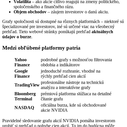
Volatilita
– ako akcie citlivo reagujú na zmeny politického,
spoločenského a finančného rázu.
Objem obchodov
– záujem investorov o danú akciu.
Grafy spoločnosti sú dostupné na rôznych platformách – niektoré sú
špecializované pre investorov, iné sú určené viac na všeobecný
prehľad. Tieto webové stránky ponúkajú prehľad
aktuálnych
údajov o burze
.
Medzi obľúbené platformy patria
Yahoo
podrobné grafy s možnosťou filtrovania
Finance
obdobia a indikátorov
Google
jednoduché rozhranie, vhodné na
Finance
rýchly prehľad cien akcií
profesionálne nástroje na technickú
TradingView
analýzu a interaktívne grafy
Bloomberg
prémiová platforma slúžiaca na detailné
Terminal
čítanie grafu
oficiálna burza, kde sú obchodované
NASDAQ
akcie NVIDIA
Pravidelné sledovanie grafu akcií NVIDIA pomáha investorom
urobiť si prehľad o pohybe cien akcií. To im do budúcna môže