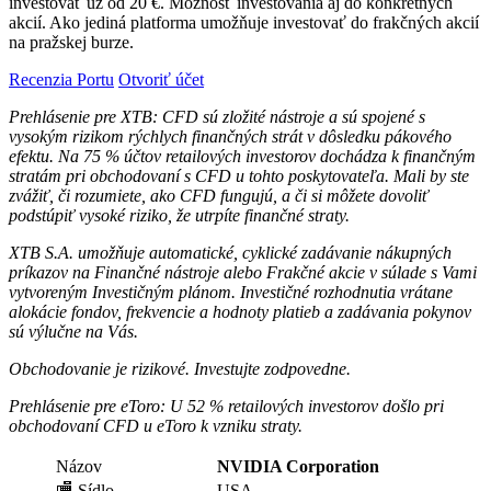
investovať už od 20 €. Možnosť investovania aj do konkrétnych
akcií. Ako jediná platforma umožňuje investovať do frakčných akcií
na pražskej burze.
Recenzia Portu
Otvoriť účet
Prehlásenie pre XTB: CFD sú zložité nástroje a sú spojené s
vysokým rizikom rýchlych finančných strát v dôsledku pákového
efektu. Na 75 % účtov retailových investorov dochádza k finančným
stratám pri obchodovaní s CFD u tohto poskytovateľa. Mali by ste
zvážiť, či rozumiete, ako CFD fungujú, a či si môžete dovoliť
podstúpiť vysoké riziko, že utrpíte finančné straty.
XTB S.A. umožňuje automatické, cyklické zadávanie nákupných
príkazov na Finančné nástroje alebo Frakčné akcie v súlade s Vami
vytvoreným Investičným plánom. Investičné rozhodnutia vrátane
alokácie fondov, frekvencie a hodnoty platieb a zadávania pokynov
sú výlučne na Vás.
Obchodovanie je rizikové. Investujte zodpovedne.
Prehlásenie pre eToro: U 52 % retailových investorov došlo pri
obchodovaní CFD u eToro k vzniku straty.
Názov
NVIDIA Corporation
🏬 Sídlo
USA