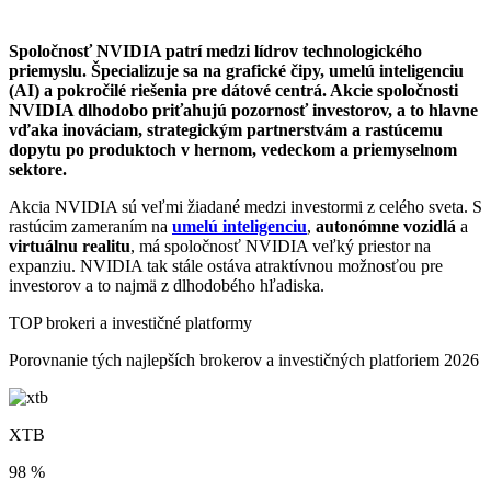
Spoločnosť NVIDIA patrí medzi lídrov technologického
priemyslu. Špecializuje sa na grafické čipy, umelú inteligenciu
(AI) a pokročilé riešenia pre dátové centrá. Akcie spoločnosti
NVIDIA dlhodobo priťahujú pozornosť investorov, a to hlavne
vďaka inováciam, strategickým partnerstvám a rastúcemu
dopytu po produktoch v hernom, vedeckom a priemyselnom
sektore.
Akcia NVIDIA sú veľmi žiadané medzi investormi z celého sveta. S
rastúcim zameraním na
umelú inteligenciu
,
autonómne vozidlá
a
virtuálnu realitu
, má spoločnosť NVIDIA veľký priestor na
expanziu. NVIDIA tak stále ostáva atraktívnou možnosťou pre
investorov a to najmä z dlhodobého hľadiska.
TOP brokeri a investičné platformy
Porovnanie tých najlepších brokerov a investičných platforiem 2026
XTB
98 %