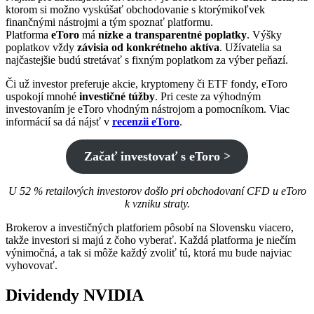
ktorom si možno vyskúšať obchodovanie s ktorýmikoľvek
finančnými nástrojmi a tým spoznať platformu.
Platforma
eToro
má
nízke a transparentné poplatky
. Výšky
poplatkov vždy
závisia od konkrétneho aktíva
. Užívatelia sa
najčastejšie budú stretávať s fixným poplatkom za výber peňazí.
Či už investor preferuje akcie, kryptomeny či ETF fondy, eToro
uspokojí mnohé
investičné túžby
. Pri ceste za výhodným
investovaním je eToro vhodným nástrojom a pomocníkom. Viac
informácií sa dá nájsť v
recenzii eToro
.
Začať investovať s eToro >
U 52 % retailových investorov došlo pri obchodovaní CFD u eToro
k vzniku straty.
Brokerov a investičných platforiem pôsobí na Slovensku viacero,
takže investori si majú z čoho vyberať. Každá platforma je niečím
výnimočná, a tak si môže každý zvoliť tú, ktorá mu bude najviac
vyhovovať.
Dividendy NVIDIA