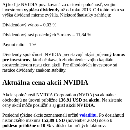
Aj keď je NVIDIA považovaná za rastovú spoločnosť, svojim
investorom
vypláca dividendy
už od roku 2013. Od tohto roku sa
výška dividend mierne zvýšila. Niektoré štatistiky zahŕňajú:
Dividendový výnos – 0,03 %
Dividendový rast posledných 5 rokov – 11,84 %
Payout ratio – 1 %
Dividendy spoločnosti NVIDIA predstavujú akýsi príjemný
bonus
pre investorov
, ktorí očakávajú zhodnotenie svojho kapitálu
prostredníctvom rastu cien akcií. Pre dlhodobých investorov sú
rastúce dividendy znakom stability.
Aktuálna cena akcií NVIDIA
Akcie spoločnosti NVIDIA Corporation (NVDA) sa aktuálne
obchodujú na úrovni približne
136,91 USD za akciu
. Na zistenie
ceny akcií môže poslúžiť a aj
graf akcií NVIDIA
.
Posledné týždne akcie zaznamenali určitú
volatilitu
. Po dosiahnutí
historického maxima
152,89 USD
(november 2024) došlo k
poklesu približne o 10 %
v dôsledku určitých faktorov: