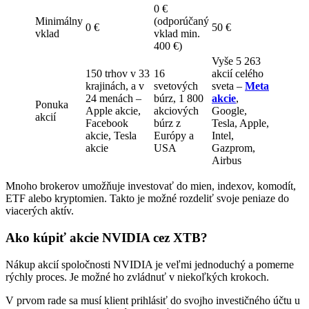
0 €
Minimálny
(odporúčaný
0 €
50 €
vklad
vklad min.
400 €)
Vyše 5 263
150 trhov v 33
16
akcií celého
krajinách, a v
svetových
sveta –
Meta
24 menách –
búrz, 1 800
akcie
,
Ponuka
Apple akcie,
akciových
Google,
akcií
Facebook
búrz z
Tesla, Apple,
akcie, Tesla
Európy a
Intel,
akcie
USA
Gazprom,
Airbus
Mnoho brokerov umožňuje investovať do mien, indexov, komodít,
ETF alebo kryptomien. Takto je možné rozdeliť svoje peniaze do
viacerých aktív.
Ako kúpiť akcie NVIDIA cez XTB?
Nákup akcií spoločnosti NVIDIA je veľmi jednoduchý a pomerne
rýchly proces. Je možné ho zvládnuť v niekoľkých krokoch.
V prvom rade sa musí klient prihlásiť do svojho investičného účtu u