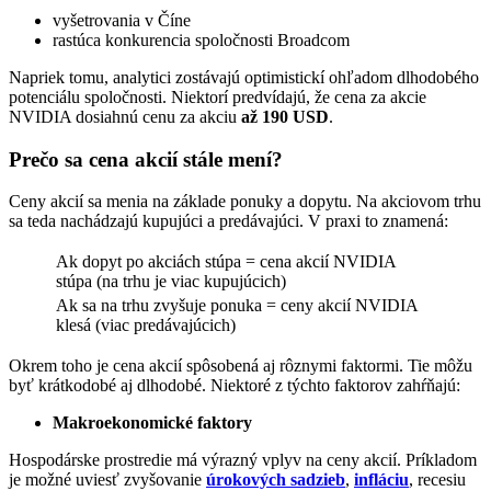
vyšetrovania v Číne
rastúca konkurencia spoločnosti Broadcom
Napriek tomu, analytici zostávajú optimistickí ohľadom dlhodobého
potenciálu spoločnosti. Niektorí predvídajú, že cena za akcie
NVIDIA dosiahnú cenu za akciu
až 190 USD
.
Prečo sa cena akcií stále mení?
Ceny akcií sa menia na základe ponuky a dopytu. Na akciovom trhu
sa teda nachádzajú kupujúci a predávajúci. V praxi to znamená:
Ak dopyt po akciách stúpa = cena akcií NVIDIA
stúpa (na trhu je viac kupujúcich)
Ak sa na trhu zvyšuje ponuka = ceny akcií NVIDIA
klesá (viac predávajúcich)
Okrem toho je cena akcií spôsobená aj rôznymi faktormi. Tie môžu
byť krátkodobé aj dlhodobé. Niektoré z týchto faktorov zahŕňajú:
Makroekonomické faktory
Hospodárske prostredie má výrazný vplyv na ceny akcií. Príkladom
je možné uviesť zvyšovanie
úrokových sadzieb
,
infláciu
, recesiu