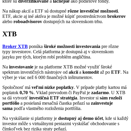
ktoré sú
diverzifikované
a
lacnejšie
ako podielové fondy.
Na nákup akcií a ETF sú dostupné
rôzne investičné možnosti
.
ETF, akcie aj iné aktíva je možné kúpiť prostredníctvom
brokerov
alebo
roboadvisorov
dostupných na slovenskom trhu.
XTB
Broker XTB
ponúka
široké možnosti investovania
pre rôzne
typy investorov. Celá platforma je dostupná aj v slovenskom
jazyku pre tých, ktorým robí problém angličtina.
Na
investovanie
je na platforme XTB možné využiť široké
spektrum investičných nástrojov od
akcií
a
komodít
až po
ETF
. Na
výber je viac než 6 000 finančných inštrumentov.
Spoločnosť má
veľmi nízke poplatky
. V prípade platby kartou má
poplatok
0,70 %
. Vklad prevodom či PayPal je
zadarmo
. U XTB
sa dá vytvoriť
investičná ETF stratégia
. Investor si
sám rozloží
portfólio
a posielaná mesačná čiastka peňazí sa
zainvestuje
sama
podľa vlastného rozloženia portfólia.
Na vyskúšanie si platformy je
dostupný aj demo účet
, kde si každý
investor môže s virtuálnymi peniazmi vyskúšať obchodovanie s
čímkoľvek bez rizika straty peňazí.