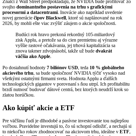
Znalci z Wall Street predpokladajú, že NVIDIA bude profitovať zo
svojho
dominantného postavenia na trhu s grafickými
procesormi a datacentrami
. Inovácie ako napríklad uvedenie
novej generácie
čipov Blackwell
, ktoré sú naplánované na rok
2026, by mohli ešte viac zvýšiť záujem o akcie spoločnosti.
Budúci rok hravo prekoná rekordný 105-miliardový
zisk Applu, a pretože sa do cien premietnu aj výrazne
vyššie rastové očakávania, jej trhová kapitalizácia sa
znova takmer zdvojnásobí, takže už bude
dvakrát
väčšia ako Apple
.
Po dosiahnutí hodnoty
7 biliónov USD
, teda
10 % globálneho
akciového trhu
, sa bude spoločnosť NVIDIA týčiť vysoko nad
všetkými ostatnými firmami sveta. Hodnota Applu a ďalších
technologických gigantov v porovnaní s ňou utrpí. Ich profitabilitu
brzdí nutnosť budovať dátové centrá, bez ktorých neudrží krok so
zlatou horúčkou.
Ako kúpiť akcie a ETF
Pre väčšinu ľudí je dlhodobé a pasívne investovanie tou najlepšou
voľbou. Pravidelne investujú to, čo sú schopní odložiť, a nechajú si
to niekoľko rokov zhodnocovať na akciovom trhu, ideálne v
ETF
,