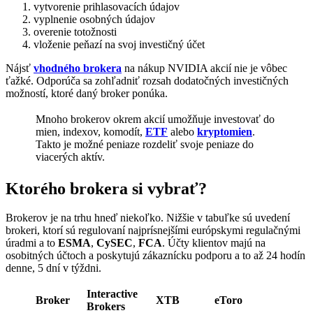
vytvorenie prihlasovacích údajov
vyplnenie osobných údajov
overenie totožnosti
vloženie peňazí na svoj investičný účet
Nájsť
vhodného brokera
na nákup NVIDIA akcií nie je vôbec
ťažké. Odporúča sa zohľadniť rozsah dodatočných investičných
možností, ktoré daný broker ponúka.
Mnoho brokerov okrem akcií umožňuje investovať do
mien, indexov, komodít,
ETF
alebo
kryptomien
.
Takto je možné peniaze rozdeliť svoje peniaze do
viacerých aktív.
Ktorého brokera si vybrať?
Brokerov je na trhu hneď niekoľko. Nižšie v tabuľke sú uvedení
brokeri, ktorí sú regulovaní najprísnejšími európskymi regulačnými
úradmi a to
ESMA
,
CySEC
,
FCA
. Účty klientov majú na
osobitných účtoch a poskytujú zákaznícku podporu a to až 24 hodín
denne, 5 dní v týždni.
Interactive
Broker
XTB
eToro
Brokers