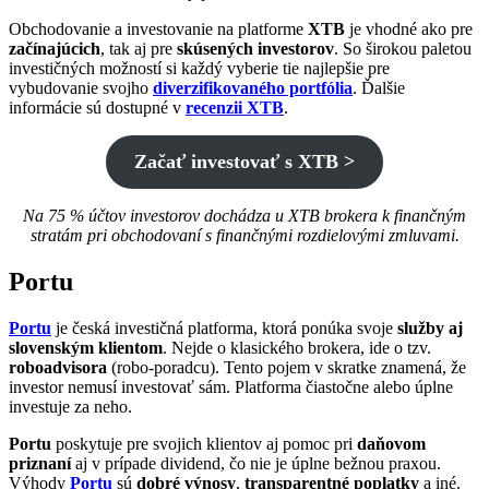
Obchodovanie a investovanie na platforme
XTB
je vhodné ako pre
začínajúcich
, tak aj pre
skúsených investorov
. So širokou paletou
investičných možností si každý vyberie tie najlepšie pre
vybudovanie svojho
diverzifikovaného portfólia
. Ďalšie
informácie sú dostupné v
recenzii XTB
.
Začať investovať s XTB >
Na 75 % účtov investorov dochádza u XTB brokera k finančným
stratám pri obchodovaní s finančnými rozdielovými zmluvami.
Portu
Portu
je česká investičná platforma, ktorá ponúka svoje
služby aj
slovenským klientom
. Nejde o klasického brokera, ide o tzv.
roboadvisora
(robo-poradcu). Tento pojem v skratke znamená, že
investor nemusí investovať sám. Platforma čiastočne alebo úplne
investuje za neho.
Portu
poskytuje pre svojich klientov aj pomoc pri
daňovom
priznaní
aj v prípade dividend, čo nie je úplne bežnou praxou.
Výhody
Portu
sú
dobré výnosy
,
transparentné poplatky
a iné.