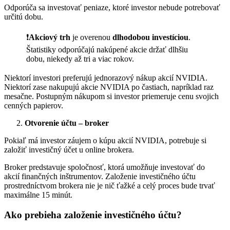
Odporúča sa investovať peniaze, ktoré investor nebude potrebovať
určitú dobu.
❗
Akciový trh
je overenou
dlhodobou investíciou
.
Štatistiky odporúčajú nakúpené akcie držať dlhšiu
dobu, niekedy až tri a viac rokov.
Niektorí investori preferujú jednorazový nákup akcií NVIDIA.
Niektorí zase nakupujú akcie NVIDIA po častiach, napríklad raz
mesačne. Postupným nákupom si investor priemeruje cenu svojich
cenných papierov.
Otvorenie účtu – broker
Pokiaľ má investor záujem o kúpu akcií NVIDIA, potrebuje si
založiť investičný účet u online brokera.
Broker predstavuje spoločnosť, ktorá umožňuje investovať do
akcií finančných inštrumentov. Založenie investičného účtu
prostredníctvom brokera nie je nič ťažké a celý proces bude trvať
maximálne 15 minút.
Ako prebieha založenie investičného účtu?