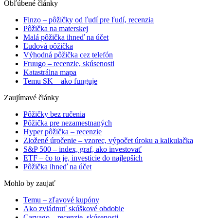
Obľúbené články
Finzo – pôžičky od ľudí pre ľudí, recenzia
Pôžička na materskej
Malá pôžička ihneď na účet
Ľudová pôžička
Výhodná pôžička cez telefón
Fruugo – recenzie, skúsenosti
Katastrálna mapa
Temu SK – ako funguje
Zaujímavé články
Pôžičky bez ručenia
Pôžička pre nezamestnaných
Hyper pôžička – recenzie
Zložené úročenie – vzorec, výpočet úroku a kalkulačka
S&P 500 – index, graf, ako investovať
ETF – čo to je, investície do najlepších
Pôžička ihneď na účet
Mohlo by zaujať
Temu – zľavové kupóny
Ako zvládnuť skúškové obdobie
Carvago – recenzie, skúsenosti