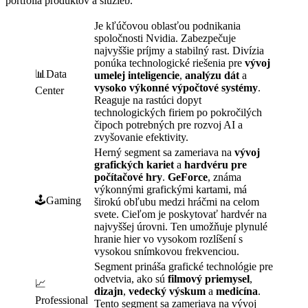
portfólia produktov a služieb.
Je kľúčovou oblasťou podnikania
spoločnosti Nvidia. Zabezpečuje
najvyššie príjmy a stabilný rast. Divízia
ponúka technologické riešenia pre
vývoj
📊Data
umelej inteligencie
,
analýzu dát
a
vysoko výkonné výpočtové systémy
.
Center
Reaguje na rastúci dopyt
technologických firiem po pokročilých
čipoch potrebných pre rozvoj AI a
zvyšovanie efektivity.
Herný segment sa zameriava na
vývoj
grafických kariet
a
hardvéru pre
počítačové hry
.
GeForce
, známa
výkonnými grafickými kartami, má
🕹️Gaming
širokú obľubu medzi hráčmi na celom
svete. Cieľom je poskytovať hardvér na
najvyššej úrovni. Ten umožňuje plynulé
hranie hier vo vysokom rozlíšení s
vysokou snímkovou frekvenciou.
Segment prináša grafické technológie pre
odvetvia, ako sú
filmový priemysel
,
📈
dizajn
,
vedecký výskum
a
medicína
.
Professional
Tento segment sa zameriava na vývoj