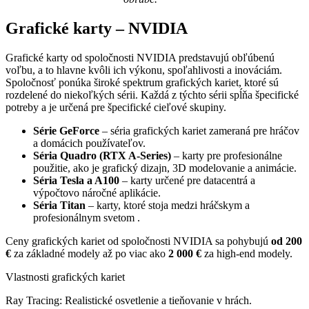
Grafické karty – NVIDIA
Grafické karty od spoločnosti NVIDIA predstavujú obľúbenú
voľbu, a to hlavne kvôli ich výkonu, spoľahlivosti a inováciám.
Spoločnosť ponúka široké spektrum grafických kariet, ktoré sú
rozdelené do niekoľkých sérii. Každá z týchto sérii spĺňa špecifické
potreby a je určená pre špecifické cieľové skupiny.
Série GeForce
– séria grafických kariet zameraná pre hráčov
a domácich používateľov.
Séria Quadro (RTX A-Series)
– karty pre profesionálne
použitie, ako je grafický dizajn, 3D modelovanie a animácie.
Séria Tesla a A100
– karty určené pre datacentrá a
výpočtovo náročné aplikácie.
Séria Titan
– karty, ktoré stoja medzi hráčskym a
profesionálnym svetom .
Ceny grafických kariet od spoločnosti NVIDIA sa pohybujú
od 200
€
za základné modely až po viac ako
2 000 €
za high-end modely.
Vlastnosti grafických kariet
Ray Tracing: Realistické osvetlenie a tieňovanie v hrách.