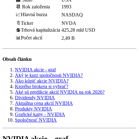
📆 Rok založenia
1993
📈Hlavná burza
NASDAQ
🔖Ticker
NVDA
💲Trhová kapitalizácia
425,28 mld USD
📊Počet akcií
2,49 B
Obsah článku
NVIDIA akcie - graf
Aký je kurz spoločnosti NVIDIA?
Ako kúpiť akcie NVIDIA?
Ktorého brokera si vybrať?
Aké sú predikcie akcií NVIDIA na rok 2026?
Dividendy NVIDIA
Aktuálna cena akcií NVIDIA
Produkty NVIDIA
Grafické karty - NVIDIA
Spoločnosť NVIDIA
NVIDIA akcie – graf