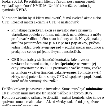
brokera XTB. Po prihlásení klient v ľavom postrannom paneli
vyhľadá spoločnosť NVIDIA. Urobiť tak môže zadaním jej
symbolu
NVDA
.
V druhom kroku by si klient mal overiť, či má zvolené akcie alebo
CFD. Rozdiel medzi akciami a CFD je nasledovný:
Pri nákupe
fyzických akcií
sa investor stáva priamym
vlastníkom podielu vo firme, má nárok na dividendy a môže
profitovať z dlhodobého rastu hodnoty akcií. Navyše, nákup
akcií na platformách ako je XTB je
bez poplatkov
, pričom
jediný náklad predstavuje
spread
– rozdiel medzi nákupnou a
predajnou cenou pri jednotlivých transakciách.
CFD kontrakty
sú finančné kontrakty, kde investor
nevlastní
samotnú akciu, ale len
špekuluje
na zmenu jej
ceny. Investovanie do CFD predstavuje väčšie riziko, keďže
sa pri ňom využíva finančná páka
leverage
. To môže zvýšiť
zisky, no aj potenciálne straty. CFD sú spojené s poplatkami,
ktoré môžu samotný zisk znížiť.
Ďalším krokom je nastavenie investície. Suma musí byť
minimálne
10 €
. Potom musí investor len stlačiť tlačítko s názvom
BUY
.
Kontrola zadaného príkazu je dôležitá – najmä kontrola toho či ide o
správnu sumu a reálnu akciu. Ak sú všetky zadané údaje správne,
stačí potvrdiť transakciu.