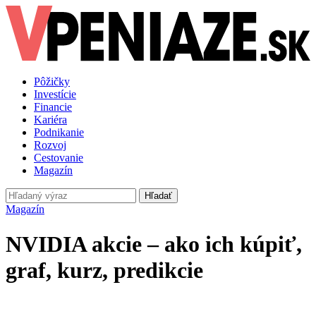
Pôžičky
Investície
Financie
Kariéra
Podnikanie
Rozvoj
Cestovanie
Magazín
Hľadať
Magazín
NVIDIA akcie – ako ich kúpiť,
graf, kurz, predikcie