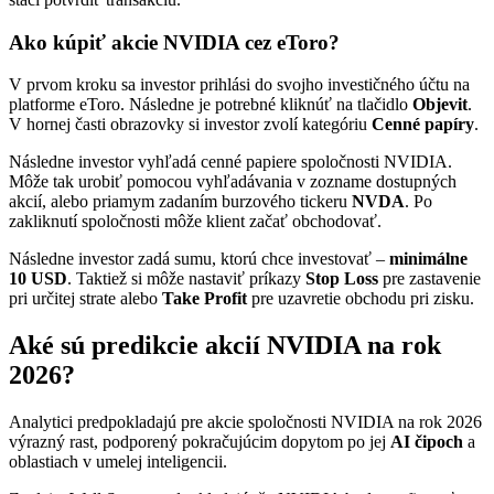
Ako kúpiť akcie NVIDIA cez eToro?
V prvom kroku sa investor prihlási do svojho investičného účtu na
platforme eToro. Následne je potrebné kliknúť na tlačidlo
Objevit
.
V hornej časti obrazovky si investor zvolí kategóriu
Cenné papíry
.
Následne investor vyhľadá cenné papiere spoločnosti NVIDIA.
Môže tak urobiť pomocou vyhľadávania v zozname dostupných
akcií, alebo priamym zadaním burzového tickeru
NVDA
. Po
zakliknutí spoločnosti môže klient začať obchodovať.
Následne investor zadá sumu, ktorú chce investovať –
minimálne
10 USD
. Taktiež si môže nastaviť príkazy
Stop Loss
pre zastavenie
pri určitej strate alebo
Take Profit
pre uzavretie obchodu pri zisku.
Aké sú predikcie akcií NVIDIA na rok
2026?
Analytici predpokladajú pre akcie spoločnosti NVIDIA na rok 2026
výrazný rast, podporený pokračujúcim dopytom po jej
AI čipoch
a
oblastiach v umelej inteligencii.