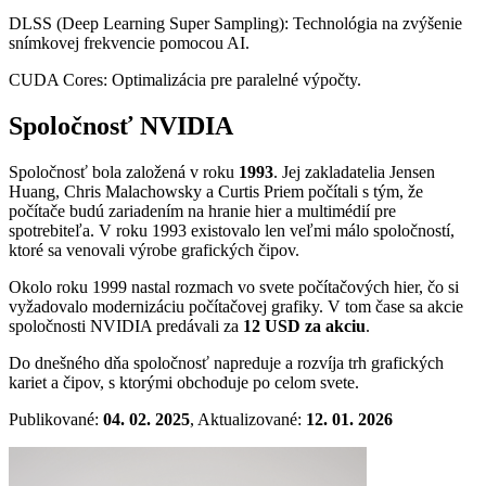
DLSS (Deep Learning Super Sampling): Technológia na zvýšenie
snímkovej frekvencie pomocou AI.
CUDA Cores: Optimalizácia pre paralelné výpočty.
Spoločnosť NVIDIA
Spoločnosť bola založená v roku
1993
. Jej zakladatelia Jensen
Huang, Chris Malachowsky a Curtis Priem počítali s tým, že
počítače budú zariadením na hranie hier a multimédií pre
spotrebiteľa. V roku 1993 existovalo len veľmi málo spoločností,
ktoré sa venovali výrobe grafických čipov.
Okolo roku 1999 nastal rozmach vo svete počítačových hier, čo si
vyžadovalo modernizáciu počítačovej grafiky. V tom čase sa akcie
spoločnosti NVIDIA predávali za
12 USD za akciu
.
Do dnešného dňa spoločnosť napreduje a rozvíja trh grafických
kariet a čipov, s ktorými obchoduje po celom svete.
Publikované:
04. 02. 2025
, Aktualizované:
12. 01. 2026