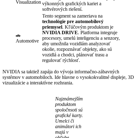
Visualization
výkonných grafických kariet a
softvérových riešení.
Tento segment sa zameriava na
technológie pre automobilový
priemysel
. Kľúčovým produktom je
NVIDIA DRIVE
. Platforma integruje
🚗
procesory, umelú inteligenciu a senzory,
Automotive
aby umožnila vozidlám analyzovať
okolie, rozpoznávať objekty, ako sú
vozidlá a chodci, plánovať trasu a
regulovať rýchlosť.
NVIDIA sa taktiež zapája do vývoja informačno-zábavných
systémov v automobiloch. Ide hlavne o vysokokvalitné displeje, 3D
vizualizácie a interaktívne rozhrania.
Najznámejším
produktom
spoločnsoti sú
grafické karty.
Umelci či
animátori ich
majú v
obľube.