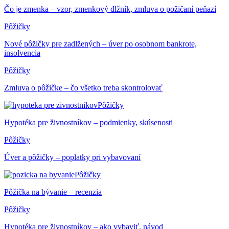
Čo je zmenka – vzor, zmenkový dlžník, zmluva o požičaní peňazí
Pôžičky
Nové pôžičky pre zadlžených – úver po osobnom bankrote,
insolvencia
Pôžičky
Zmluva o pôžičke – čo všetko treba skontrolovať
Pôžičky
Hypotéka pre živnostníkov – podmienky, skúsenosti
Pôžičky
Úver a pôžičky – poplatky pri vybavovaní
Pôžičky
Pôžička na bývanie – recenzia
Pôžičky
Hypotéka pre živnostníkov – ako vybaviť, návod