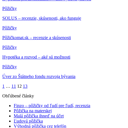
Pôžičky
SOLUS – recenzie, skúsenosti, ako funguje
Pôžičky
Pôžičkomat.sk – recenzie a skúsenosti
Pôžičky
Hypotéka a rozvod – aké sú možnosti
Pôžičky
Úver zo Štátneho fondu rozvoja bývania
1
…
11
12
13
Obľúbené články
Finzo – pôžičky od ľudí pre ľudí, recenzia
Pôžička na materskej
Malá pôžička ihneď na účet
Ľudová pôžička
Výhodná pôžička cez telefón