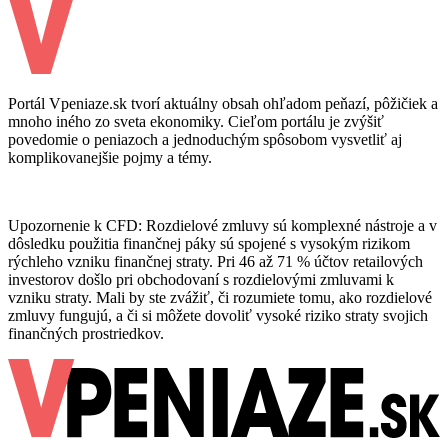
Portál Vpeniaze.sk tvorí aktuálny obsah ohľadom peňazí, pôžičiek a
mnoho iného zo sveta ekonomiky. Cieľom portálu je zvýšiť
povedomie o peniazoch a jednoduchým spôsobom vysvetliť aj
komplikovanejšie pojmy a témy.
Upozornenie k CFD: Rozdielové zmluvy sú komplexné nástroje a v
dôsledku použitia finančnej páky sú spojené s vysokým rizikom
rýchleho vzniku finančnej straty. Pri 46 až 71 % účtov retailových
investorov došlo pri obchodovaní s rozdielovými zmluvami k
vzniku straty. Mali by ste zvážiť, či rozumiete tomu, ako rozdielové
zmluvy fungujú, a či si môžete dovoliť vysoké riziko straty svojich
finančných prostriedkov.