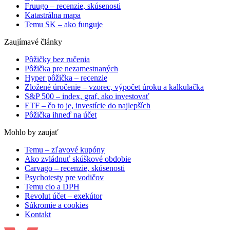
Fruugo – recenzie, skúsenosti
Katastrálna mapa
Temu SK – ako funguje
Zaujímavé články
Pôžičky bez ručenia
Pôžička pre nezamestnaných
Hyper pôžička – recenzie
Zložené úročenie – vzorec, výpočet úroku a kalkulačka
S&P 500 – index, graf, ako investovať
ETF – čo to je, investície do najlepších
Pôžička ihneď na účet
Mohlo by zaujať
Temu – zľavové kupóny
Ako zvládnuť skúškové obdobie
Carvago – recenzie, skúsenosti
Psychotesty pre vodičov
Temu clo a DPH
Revolut účet – exekútor
Súkromie a cookies
Kontakt