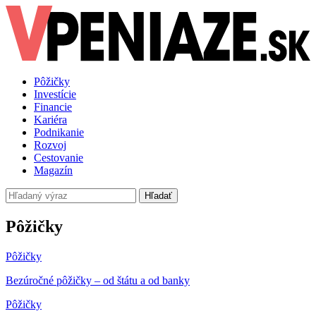
Pôžičky
Investície
Financie
Kariéra
Podnikanie
Rozvoj
Cestovanie
Magazín
Hľadať
Pôžičky
Pôžičky
Bezúročné pôžičky – od štátu a od banky
Pôžičky